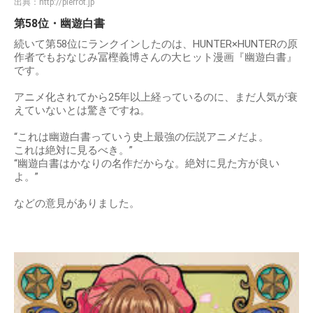
出典：
http://pierrot.jp
第58位・幽遊白書
続いて第58位にランクインしたのは、HUNTER×HUNTERの原
作者でもおなじみ冨樫義博さんの大ヒット漫画『幽遊白書』
です。
アニメ化されてから25年以上経っているのに、まだ人気が衰
えていないとは驚きですね。
“これは幽遊白書っていう史上最強の伝説アニメだよ。
これは絶対に見るべき。”
“幽遊白書はかなりの名作だからな。絶対に見た方が良い
よ。”
などの意見がありました。