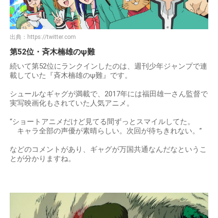
出典：
https://twitter.com
第52位・斉木楠雄のψ難
続いて第52位にランクインしたのは、週刊少年ジャンプで連
載していた『斉木楠雄のψ難』です。
シュールなギャグが満載で、2017年には福田雄一さん監督で
実写映画化もされていた人気アニメ。
“ショートアニメだけど見てる間ずっとスマイルしてた。
キャラ全部の声優が素晴らしい。次回が待ちきれない。”
などのコメントがあり、ギャグが万国共通なんだなというこ
とが分かりますね。