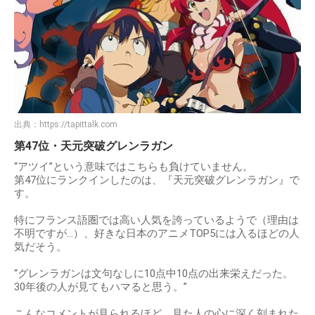
出典：
https://tapittalk.com
第47位・天元突破グレンラガン
“アツイ”という意味ではこちらも負けていません。
第47位にランクインしたのは、『天元突破グレンラガン』で
す。
特にフランス語圏では高い人気を誇っているようで（理由は
不明ですが…）、好きな日本のアニメTOP5には入るほどの人
気だそう。
“グレンラガンは文句なしに10点中10点の出来栄えだった。
30年後の人が見てもハマると思う。”
こんなコメントが見られるほど、見た人の心に深く刻まれた