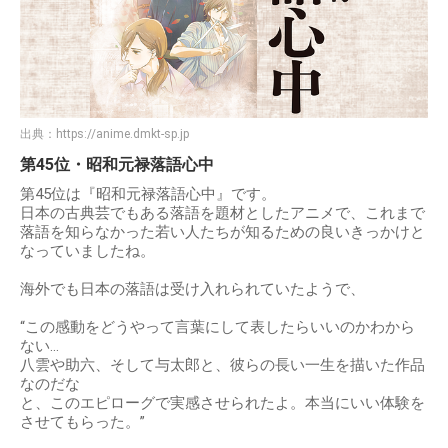
出典：
https://anime.dmkt-sp.jp
第45位・昭和元禄落語心中
第45位は『昭和元禄落語心中』です。
日本の古典芸でもある落語を題材としたアニメで、これまで
落語を知らなかった若い人たちが知るための良いきっかけと
なっていましたね。
海外でも日本の落語は受け入れられていたようで、
“この感動をどうやって言葉にして表したらいいのかわから
ない...
八雲や助六、そして与太郎と、彼らの長い一生を描いた作品
なのだな
と、このエピローグで実感させられたよ。本当にいい体験を
させてもらった。”