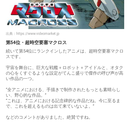
出典：
https://www.videomarket.jp
第54位・超時空要塞マクロス
続いて第54位にランクインしたアニメは、超時空要塞マクロ
スです。
宇宙を舞台に、巨大な戦艦＋ロボット＋アイドルと、オタク
の心をくすぐるような設定がてんこ盛りで傑作の呼び声が高
い作品の一つ。
“全アニメにおける、手描きで制作されたもっとも素晴らし
い、野心的な作品。”
“これは、アニメにおける記念碑的な作品だね。今に至るま
で、これを超えるものは出て来ていないよ。”
などのコメントがありました。絶賛ですね。