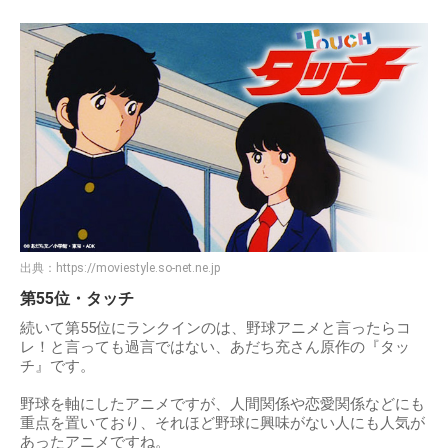
出典：
https://moviestyle.so-net.ne.jp
第55位・タッチ
続いて第55位にランクインのは、野球アニメと言ったらコ
レ！と言っても過言ではない、あだち充さん原作の『タッ
チ』です。
野球を軸にしたアニメですが、人間関係や恋愛関係などにも
重点を置いており、それほど野球に興味がない人にも人気が
あったアニメですね。