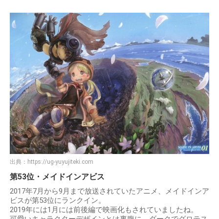
出典：
https://ug-yuyujiteki.com
第53位・メイドインアビス
2017年7月から9月まで放送されていたアニメ、メイドインア
ビスが第53位にランクイン。
2019年には1月には前後編で映画化もされていましたね。
可愛いキャラクターデザインとは裏腹に、ダークでグロテス