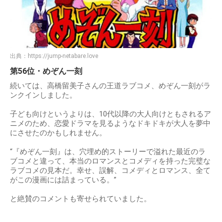
出典：
https://jump-netabare.love
第56位・めぞん一刻
続いては、高橋留美子さんの王道ラブコメ、めぞん一刻がラ
ンクインしました。
子ども向けというよりは、10代以降の大人向けともされるア
ニメのため、恋愛ドラマを見るようなドキドキが大人を夢中
にさせたのかもしれません。
“『めぞん一刻』は、穴埋め的ストーリーで溢れた最近のラ
ブコメと違って、本当のロマンスとコメディを持った完璧な
ラブコメの見本だ。幸せ、誤解、コメディとロマンス、全て
がこの漫画には詰まっている。”
と絶賛のコメントも寄せられていました。