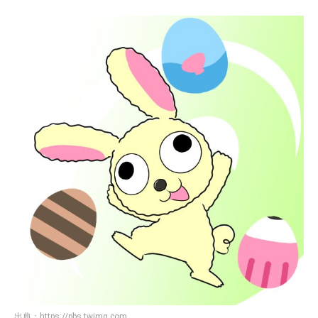
出典：
https://pbs.twimg.com