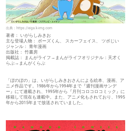
出典：
https://eiga.k-img.com
著者： いがらしみきお
主な登場人物： ボーズくん、 スカーフェイス、 ツボじい
ジャンル： 青年漫画
出版社： 竹書房
掲載誌： まんがライフ→まんがライフオリジナル：天才く
らぶ→まんがくらぶ
「ぼのぼの」は、いがらしみきおさんによる絵本、漫画、ア
ニメ作品です。1986年から1994年まで『週刊漫画サンデ
ー』にて連載され、1995年から『月刊コロコロコミック』に
移籍して現在も連載中。また、アニメ化もされており、1995
年から2015年まで放送されていました。