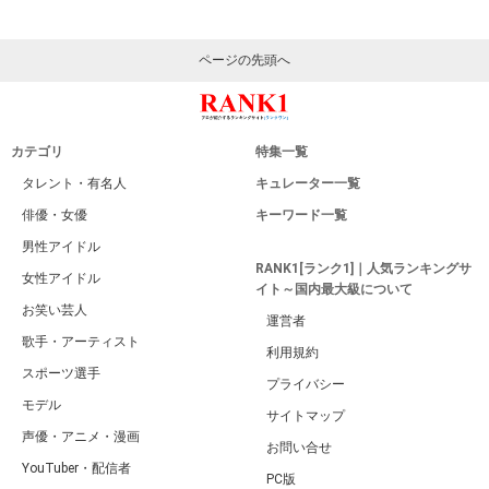
ページの先頭へ
カテゴリ
特集一覧
タレント・有名人
キュレーター一覧
俳優・女優
キーワード一覧
男性アイドル
RANK1[ランク1]｜人気ランキングサ
女性アイドル
イト～国内最大級について
お笑い芸人
運営者
歌手・アーティスト
利用規約
スポーツ選手
プライバシー
モデル
サイトマップ
声優・アニメ・漫画
お問い合せ
YouTuber・配信者
PC版