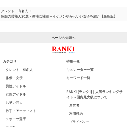
タレント・有名人
魚顔の芸能人20選・男性女性別～イケメンやかわいい女子を紹介【最新版】
ページの先頭へ
カテゴリ
特集一覧
タレント・有名人
キュレーター一覧
俳優・女優
キーワード一覧
男性アイドル
RANK1[ランク1]｜人気ランキングサ
女性アイドル
イト～国内最大級について
お笑い芸人
運営者
歌手・アーティスト
利用規約
スポーツ選手
プライバシー