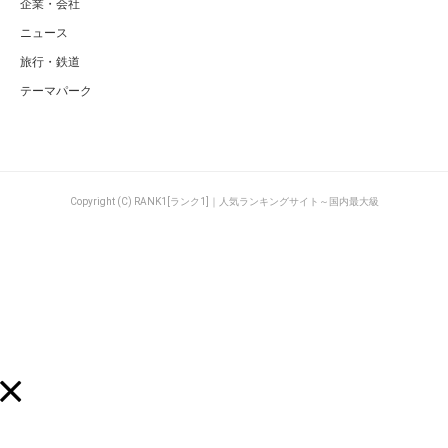
企業・会社
ニュース
旅行・鉄道
テーマパーク
Copyright (C) RANK1[ランク1]｜人気ランキングサイト～国内最大級