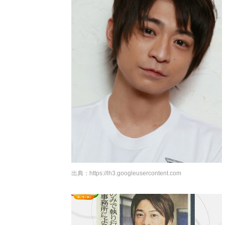
出典：
https://lh3.googleusercontent.com