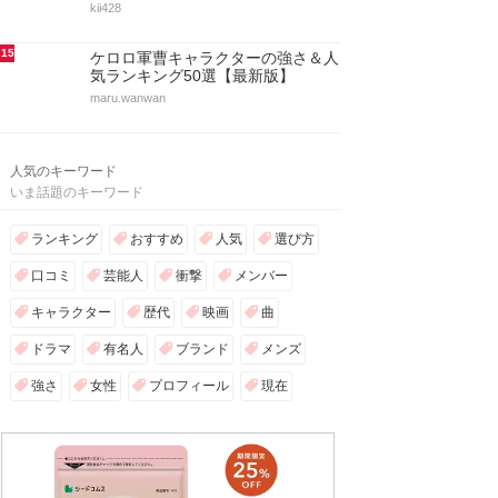
kii428
15
ケロロ軍曹キャラクターの強さ＆人
気ランキング50選【最新版】
maru.wanwan
人気のキーワード
いま話題のキーワード
ランキング
おすすめ
人気
選び方
口コミ
芸能人
衝撃
メンバー
キャラクター
歴代
映画
曲
ドラマ
有名人
ブランド
メンズ
強さ
女性
プロフィール
現在