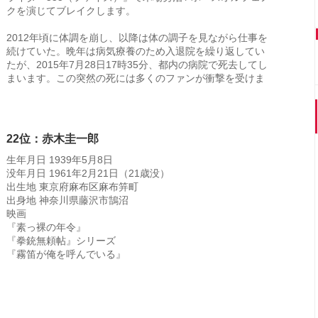
クを演じてブレイクします。
2012年頃に体調を崩し、以降は体の調子を見ながら仕事を
続けていた。晩年は病気療養のため入退院を繰り返してい
たが、2015年7月28日17時35分、都内の病院で死去してし
まいます。この突然の死には多くのファンが衝撃を受けま
22位：赤木圭一郎
生年月日 1939年5月8日
没年月日 1961年2月21日（21歳没）
出生地 東京府麻布区麻布笄町
出身地 神奈川県藤沢市鵠沼
映画
『素っ裸の年令』
『拳銃無頼帖』シリーズ
『霧笛が俺を呼んでいる』