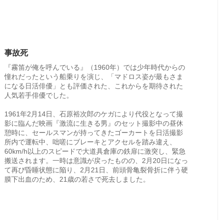
事故死
『霧笛が俺を呼んでいる』（1960年）では少年時代からの
憧れだったという船乗りを演じ、「マドロス姿が最もさま
になる日活俳優」とも評価された、これからを期待された
人気若手俳優でした。
1961年2月14日、石原裕次郎のケガにより代役となって撮
影に臨んだ映画『激流に生きる男』のセット撮影中の昼休
憩時に、セールスマンが持ってきたゴーカートを日活撮影
所内で運転中、咄嗟にブレーキとアクセルを踏み違え、
60km/h以上のスピードで大道具倉庫の鉄扉に激突し、緊急
搬送されます。一時は意識が戻ったものの、2月20日になっ
て再び昏睡状態に陥り、2月21日、前頭骨亀裂骨折に伴う硬
膜下出血のため、21歳の若さで死去しました。