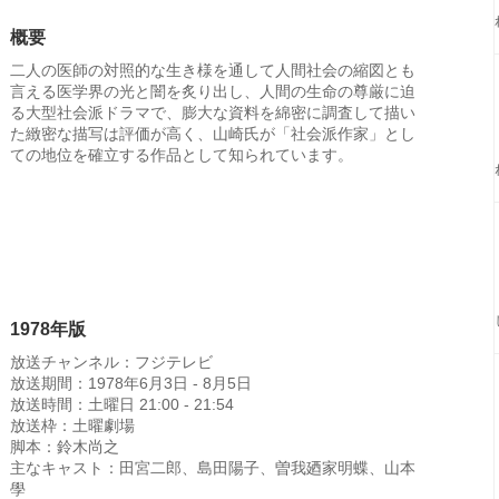
概要
二人の医師の対照的な生き様を通して人間社会の縮図とも
言える医学界の光と闇を炙り出し、人間の生命の尊厳に迫
る大型社会派ドラマで、膨大な資料を綿密に調査して描い
た緻密な描写は評価が高く、山崎氏が「社会派作家」とし
ての地位を確立する作品として知られています。
1978年版
放送チャンネル：フジテレビ
放送期間：1978年6月3日 - 8月5日
放送時間：土曜日 21:00 - 21:54
放送枠：土曜劇場
脚本：鈴木尚之
主なキャスト：田宮二郎、島田陽子、曽我廼家明蝶、山本
學