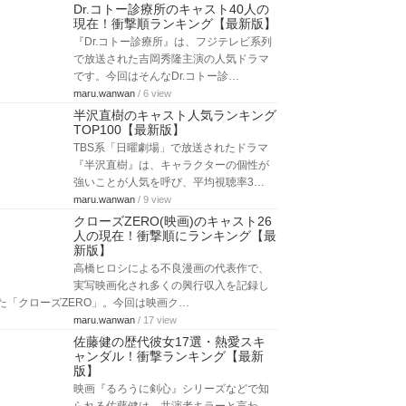
Dr.コトー診療所のキャスト40人の
現在！衝撃順ランキング【最新版】
『Dr.コトー診療所』は、フジテレビ系列
で放送された吉岡秀隆主演の人気ドラマ
です。今回はそんなDr.コトー診…
maru.wanwan
/ 6 view
半沢直樹のキャスト人気ランキング
TOP100【最新版】
TBS系「日曜劇場」で放送されたドラマ
『半沢直樹』は、キャラクターの個性が
強いことが人気を呼び、平均視聴率3…
maru.wanwan
/ 9 view
クローズZERO(映画)のキャスト26
人の現在！衝撃順にランキング【最
新版】
高橋ヒロシによる不良漫画の代表作で、
実写映画化され多くの興行収入を記録し
た「クローズZERO」。今回は映画ク…
maru.wanwan
/ 17 view
佐藤健の歴代彼女17選・熱愛スキ
ャンダル！衝撃ランキング【最新
版】
映画『るろうに剣心』シリーズなどで知