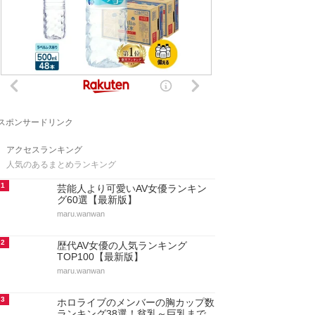
スポンサードリンク
アクセスランキング
人気のあるまとめランキング
1
芸能人より可愛いAV女優ランキン
グ60選【最新版】
maru.wanwan
2
歴代AV女優の人気ランキング
TOP100【最新版】
maru.wanwan
3
ホロライブのメンバーの胸カップ数
ランキング38選！貧乳～巨乳まで