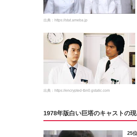
出典：
https://stat.ameba.jp
出典：
https://encrypted-tbn0.gstatic.com
1978年版白い巨塔のキャストの現在
25