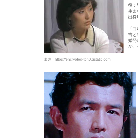
役：
生まれ
出身
「白
吉と
婚発
が、
出典：
https://encrypted-tbn0.gstatic.com