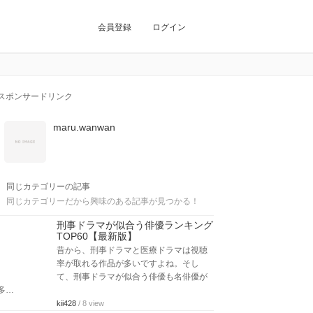
会員登録
ログイン
スポンサードリンク
maru.wanwan
同じカテゴリーの記事
同じカテゴリーだから興味のある記事が見つかる！
刑事ドラマが似合う俳優ランキング
TOP60【最新版】
昔から、刑事ドラマと医療ドラマは視聴
率が取れる作品が多いですよね。そし
て、刑事ドラマが似合う俳優も名俳優が
多…
kii428
/ 8 view