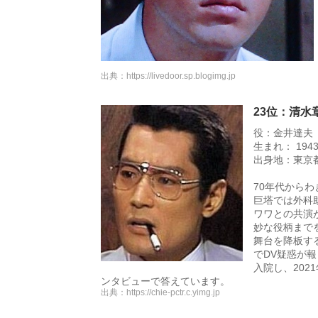
出典：
https://livedoor.sp.blogimg.jp
23位：清水
役：金井達夫
生まれ： 194
出身地：東京都
70年代から
巨塔では外科
ワワとの共演
妙な役柄まで
舞台を降板す
でDV疑惑が
入院し、20
ンタビューで答えています。
出典：
https://chie-pctr.c.yimg.jp