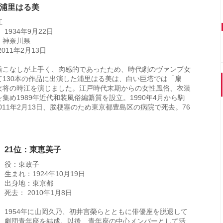
：浦里はる美
江
 1934年9月22日
：神奈川県
2011年2月13日
着こなしが上手く、肉感的であったため、時代劇のヴァンプ女
て130本の作品に出演した浦里はる美は、白い巨塔では「扇
女将の時江を演じました。江戸時代末期からの女性風俗、衣装
集め1989年近代和装風俗編纂質を設立。1990年4月から駒
11年2月13日、脳梗塞のため東京都豊島区の病院で死去。76
21位：東恵美子
役：東政子
生まれ：1924年10月19日
出身地：東京都
死去： 2010年1月8日
1954年に山岡久乃、初井言榮らとともに俳優座を脱退して
劇団青年座を結成。以後、青年座の中心メンバーとして活