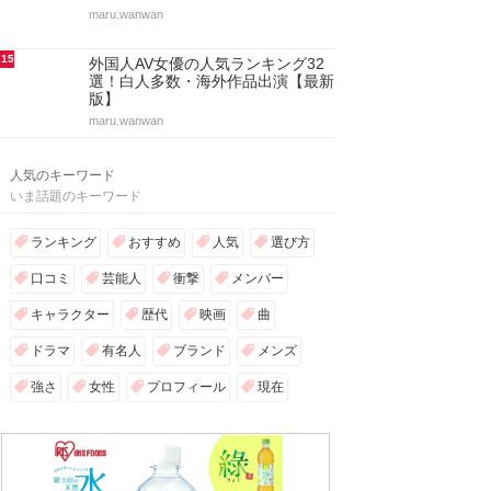
maru.wanwan
15
外国人AV女優の人気ランキング32
選！白人多数・海外作品出演【最新
版】
maru.wanwan
人気のキーワード
いま話題のキーワード
ランキング
おすすめ
人気
選び方
口コミ
芸能人
衝撃
メンバー
キャラクター
歴代
映画
曲
ドラマ
有名人
ブランド
メンズ
強さ
女性
プロフィール
現在