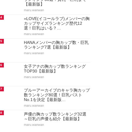
【最新版】
maru.wanwan
4
=LOVE(イコールラブ)メンバーの胸
カップサイズランキング歴代12
選！巨乳はいる？…
maru.wanwan
5
HANAメンバーの胸カップ数・巨乳
ランキング7選【最新版】
maru.wanwan
6
女子アナの胸カップ数ランキング
TOP30【最新版】
maru.wanwan
7
ブルーアーカイブのキャラ胸カップ
数ランキング80選！巨乳バスト
No.1を決定【最新版…
maru.wanwan
8
声優の胸カップ数ランキング32選
～巨乳の声優も紹介【最新版】
maru.wanwan