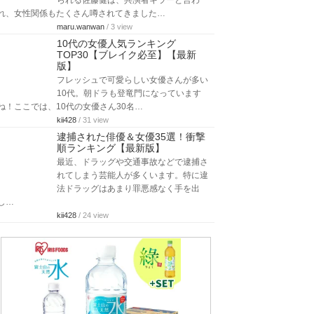
られる佐藤健は、共演者キラーと言わ
れ、女性関係もたくさん噂されてきました…
maru.wanwan
/ 3 view
10代の女優人気ランキング
TOP30【ブレイク必至】【最新
版】
フレッシュで可愛らしい女優さんが多い
10代。朝ドラも登竜門になっています
ね！ここでは、10代の女優さん30名…
kii428
/ 31 view
逮捕された俳優＆女優35選！衝撃
順ランキング【最新版】
最近、ドラッグや交通事故などで逮捕さ
れてしまう芸能人が多くいます。特に違
法ドラッグはあまり罪悪感なく手を出
し…
kii428
/ 24 view