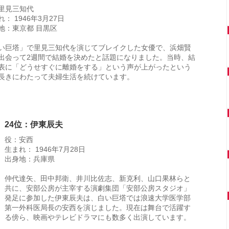
里見三知代
： 1946年3月27日
地：東京都 目黒区
い巨塔」で里見三知代を演じてブレイクした女優で、浜畑賢
出会って2週間で結婚を決めたと話題になりました。当時、結
表に「どうせすぐに離婚をする」という声が上がったという
長きにわたって夫婦生活を続けています。
24位：伊東辰夫
役：安西
生まれ： 1946年7月28日
出身地：兵庫県
仲代達矢、田中邦衛、井川比佐志、新克利、山口果林らと
共に、安部公房が主宰する演劇集団「安部公房スタジオ」
発足に参加した伊東辰夫は、白い巨塔では浪速大学医学部
第一外科医局長の安西を演じました。現在は舞台で活躍す
る傍ら、映画やテレビドラマにも数多く出演しています。