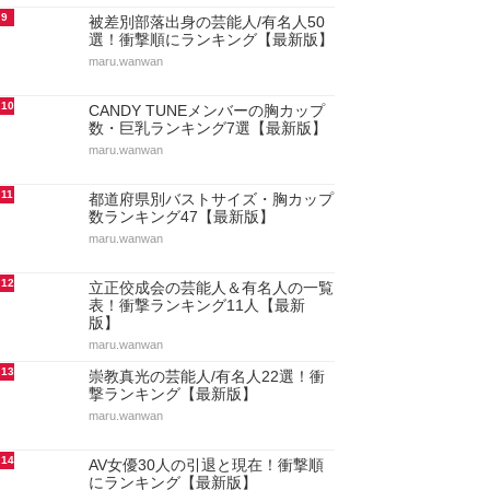
9
被差別部落出身の芸能人/有名人50
選！衝撃順にランキング【最新版】
maru.wanwan
10
CANDY TUNEメンバーの胸カップ
数・巨乳ランキング7選【最新版】
maru.wanwan
11
都道府県別バストサイズ・胸カップ
数ランキング47【最新版】
maru.wanwan
12
立正佼成会の芸能人＆有名人の一覧
表！衝撃ランキング11人【最新
版】
maru.wanwan
13
崇教真光の芸能人/有名人22選！衝
撃ランキング【最新版】
maru.wanwan
14
AV女優30人の引退と現在！衝撃順
にランキング【最新版】