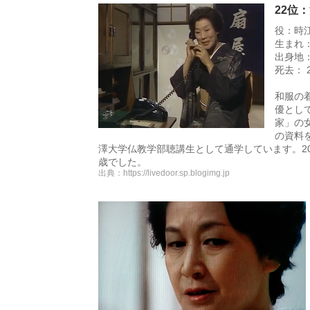
22位
役：時
生まれ：
出身地
死去： 
和服の
優とし
家」の
の資料を
澤大学仏教学部聴講生として通学しています。20
歳でした。
出典：
https://livedoor.sp.blogimg.jp