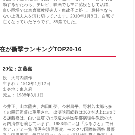
動するかたわら、テレビ、映画でも主に脇役として活躍。
白い巨塔では東貞蔵教授夫人・東政子に扮し、鼻持ちなら
ない上流夫人を演じ切っています。2010年1月8日、自宅で
亡くなっていたそうです。85歳でした。
が衝撃ランキングTOP20-16
20位：加藤嘉
役：大河内清作
生まれ： 1913年1月12日
出身地：東京府
死去： 1988年3月1日
今井正、山本薩夫、内田吐夢、今村昌平、野村芳太郎ら多
くの巨匠監督に重用され、出演映画総数は360本以上にのぼ
る加藤嘉は、白い巨塔では浪速大学医学部病理学教授の大
河内清作を演じています。1983年にいは「ふるさと」で日
本アカデミー賞 優秀主演男優賞、モスクワ国際映画祭 最優
秀主演男優賞、毎日映画コンクール 演技特別賞を受賞しま