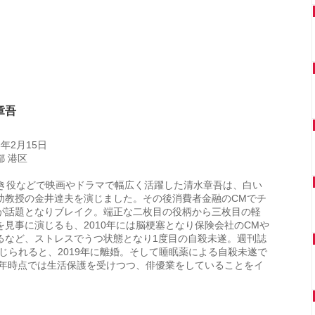
章吾
3年2月15日
 港区
わき役などで映画やドラマで幅広く活躍した清水章吾は、白い
助教授の金井達夫を演じました。その後消費者金融のCMでチ
が話題となりブレイク。端正な二枚目の役柄から三枚目の軽
を見事に演じるも、2010年には脳梗塞となり保険会社のCMや
るなど、ストレスでうつ状態となり1度目の自殺未遂。週刊誌
報じられると、2019年に離婚。そして睡眠薬による自殺未遂で
21年時点では生活保護を受けつつ、俳優業をしていることをイ