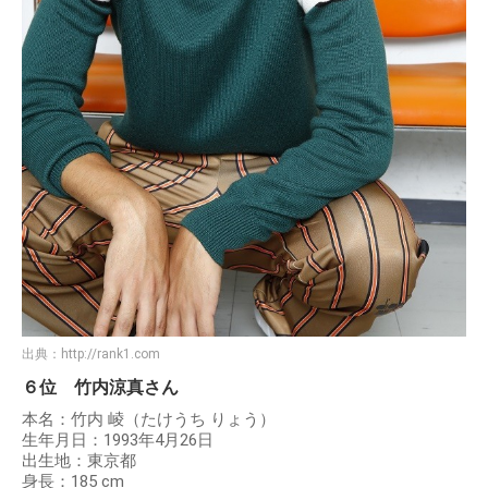
出典：
http://rank1.com
６位 竹内涼真さん
本名：竹内 崚（たけうち りょう）
生年月日：1993年4月26日
出生地：東京都
身長：185 cm