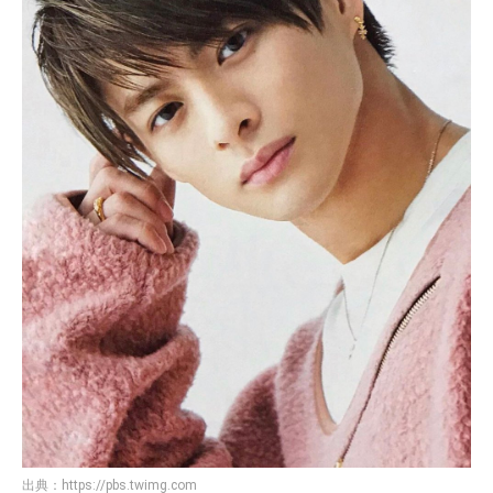
出典：
https://pbs.twimg.com