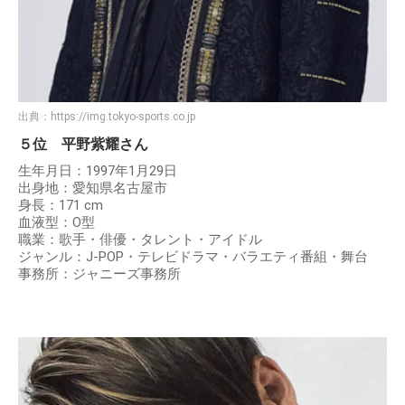
出典：
https://img.tokyo-sports.co.jp
５位 平野紫耀さん
生年月日：1997年1月29日
出身地：愛知県名古屋市
身長：171 cm
血液型：O型
職業：歌手・俳優・タレント・アイドル
ジャンル：J-POP・テレビドラマ・バラエティ番組・舞台
事務所：ジャニーズ事務所