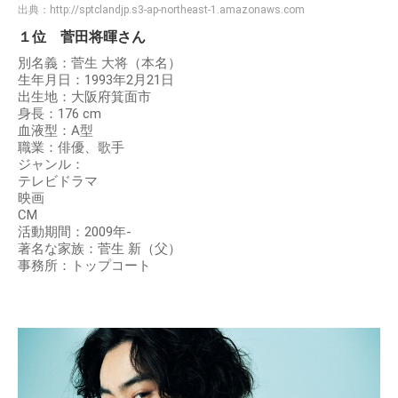
出典：
http://sptclandjp.s3-ap-northeast-1.amazonaws.com
１位 菅田将暉さん
別名義：菅生 大将（本名）
生年月日：1993年2月21日
出生地：大阪府箕面市
身長：176 cm
血液型：A型
職業：俳優、歌手
ジャンル：
テレビドラマ
映画
CM
活動期間：2009年-
著名な家族：菅生 新（父）
事務所：トップコート