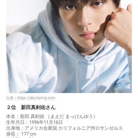
出典：
https://pbs.twimg.com
２位 新田真剣佑さん
本名：前田 真剣佑 （まえだ まっけんゆう）
生年月日：1996年11月16日
出身地：アメリカ合衆国 カリフォルニア州ロサンゼルス
身長： 177 cm