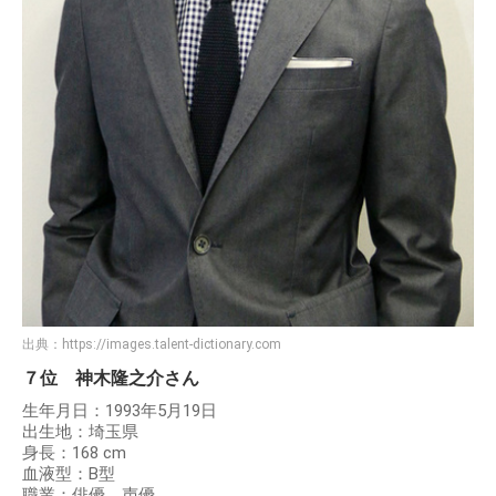
出典：
https://images.talent-dictionary.com
７位 神木隆之介さん
生年月日：1993年5月19日
出生地：埼玉県
身長：168 cm
血液型：B型
職業：俳優、声優