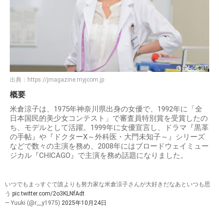
出典：
https://jmagazine.myjcom.jp
概要
米倉涼子は、1975年神奈川県出身の女優で、1992年に「全
日本国民的美少女コンテスト」で審査員特別賞を受賞したの
ち、モデルとして活躍。1999年に女優宣言し、ドラマ『黒革
の手帖』や『ドクターX～外科医・大門未知子～』シリーズ
などで数々の主演を務め、2008年にはブロードウェイミュー
ジカル『CHICAGO』で主演を務め話題になりました。
いつでもまっすぐで誰よりも努力家な米倉涼子さんが大好きだなあといつも思
う
pic.twitter.com/2o3KLNfAdt
— Yuuki (@r__y1975)
2025年10月24日