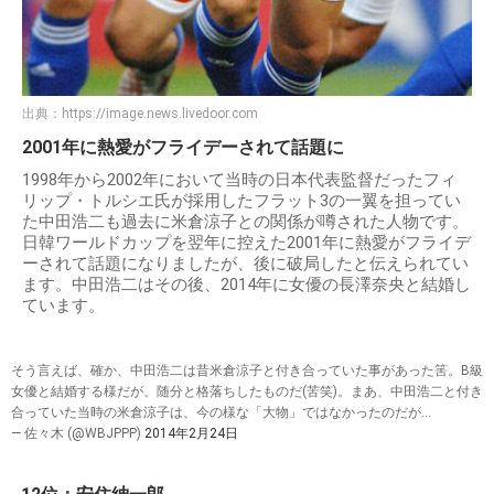
出典：
https://image.news.livedoor.com
2001年に熱愛がフライデーされて話題に
1998年から2002年において当時の日本代表監督だったフィ
リップ・トルシエ氏が採用したフラット3の一翼を担ってい
た中田浩二も過去に米倉涼子との関係が噂された人物です。
日韓ワールドカップを翌年に控えた2001年に熱愛がフライデ
ーされて話題になりましたが、後に破局したと伝えられてい
ます。中田浩二はその後、2014年に女優の長澤奈央と結婚し
ています。
そう言えば、確か、中田浩二は昔米倉涼子と付き合っていた事があった筈。B級
女優と結婚する様だが、随分と格落ちしたものだ(苦笑)。まあ、中田浩二と付き
合っていた当時の米倉涼子は、今の様な「大物」ではなかったのだが…
— 佐々木 (@WBJPPP)
2014年2月24日