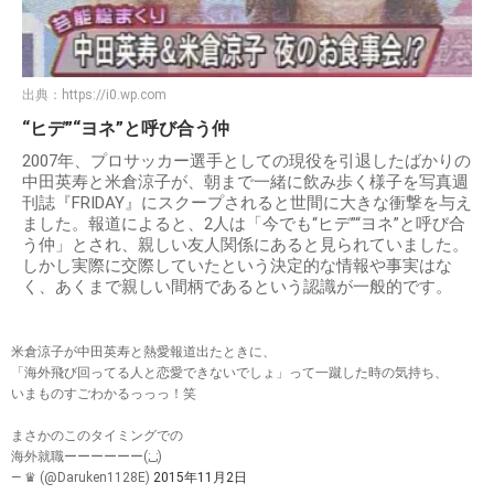
出典：
https://i0.wp.com
“ヒデ”“ヨネ”と呼び合う仲
2007年、プロサッカー選手としての現役を引退したばかりの
中田英寿と米倉涼子が、朝まで一緒に飲み歩く様子を写真週
刊誌『FRIDAY』にスクープされると世間に大きな衝撃を与え
ました。報道によると、2人は「今でも“ヒデ”“ヨネ”と呼び合
う仲」とされ、親しい友人関係にあると見られていました。
しかし実際に交際していたという決定的な情報や事実はな
く、あくまで親しい間柄であるという認識が一般的です。
米倉涼子が中田英寿と熱愛報道出たときに、
「海外飛び回ってる人と恋愛できないでしょ」って一蹴した時の気持ち、
いまものすごわかるっっっ！笑
まさかのこのタイミングでの
海外就職ーーーーーー(;_;)
— ♛ (@Daruken1128E)
2015年11月2日