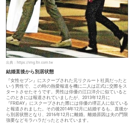
出典：
https://img.ltn.com.tw
結婚直後から別居状態
『女性セブン』にスクープされた元リクルート社員だったと
いう男性で、この時の熱愛報道を機に二人は正式に交際をス
タートさせたそうです。男性は俳優の江口洋介に似ていると
このときには報道されていましたが、2013年12月に
『FRIDAY』にスクープされた際には俳優の堺正人に似ている
と報道されました。その後2014年12月に結婚するも、直後か
ら別居状態となり、2016年12月に離婚。離婚原因は夫の門限
強要などモラハラだったとされています。