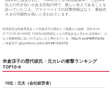
2022年に放送された「TOKIOカケル 2022新春SP」では20年
以上の付き合いがある旧知の仲で、親しい友人であることを
語っていた二人。プライベートでの目撃情報はなく、番組内
ネタの可能性が高いと言われています。
松岡昌宏は性格男気あって米倉涼子が惚れた？熱愛から結婚 ... [2014-10-
21T12:29:42+0900]: TOKIOの松岡昌弘くんの男気あると言われる性格や、 か
なり熱愛関係に近いのではないかと噂されている…
http://t.co/yFeM9OQvXp
— 米倉涼子 (@yonekura_ryoko)
2014年10月27日
米倉涼子の歴代彼氏・元カレの衝撃ランキング
TOP10-6
10位：元夫（会社経営者）