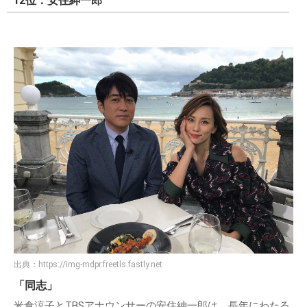
12位：安住紳一郎
出典：
https://img-mdpr.freetls.fastly.net
「同志」
米倉涼子とTBSアナウンサーの安住紳一郎は、長年にわたる