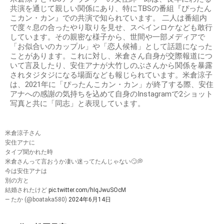
共演を通じて親しい関係にあり、特にTBSの番組『ぴったん
こカン・カン』での共演で知られています。 二人は番組内
で度々息の合ったやり取りを見せ、スペインロケなども敢行
しています。その親密な様子から、世間や一部メディアで
「お似合いのカップル」や「恋人候補」として話題になった
ことがあります。これに対し、米倉さん自身が交際報道につ
いて言及したり、安住アナが大竹しのぶさんから関係を暴露
されタジタジになる場面なども報じられています。米倉涼子
は、2021年に「ぴったんこカン・カン」が終了する際、安住
アナへの感謝の気持ちを込めて自身のInstagramで2ショット
写真と共に「同志」と表現しています。
米倉涼子さん
安住アナに
タイプ聞かれた時
米倉さんって言おうか凄い迷ってたんじゃない🙄💭
今は安住アナは
別の方と
結婚されたけど
pic.twitter.com/hIqJwuSOcM
— たか (@boataka580)
2024年6月14日