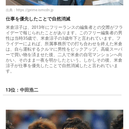
出典：
https://jprime.ismcdn.jp
仕事を優先したことで自然消滅
米倉涼子は、2013年にフリーランスの編集者との交際がフラ
イデーで報じられたことがあります。このフリー編集者の男
性は当時35歳で、米倉涼子の3歳年下と言われています。フ
ライデーによれば、所属事務所での打ち合わせを終えた米倉
は、自ら運転するクルマに男性をピックアップ。高級スーパ
ーで買い物を済ませた後、二人で米倉の自宅マンションへ向
かい、そのまま一夜を明かしたという。しかしその後、米倉
涼子が仕事を優先したことで自然消滅したと言われていま
す。
13位：中田浩二