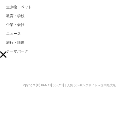
生き物・ペット
教育・学校
企業・会社
ニュース
旅行・鉄道
テーマパーク
Copyright (C) RANK1[ランク1]｜人気ランキングサイト～国内最大級