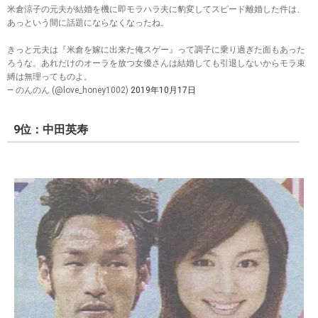
米倉涼子の元夫が結婚を機に即モラハラ夫に豹変してスピード離婚した件は、
あっという間に話題にならなくなったね。
きっと元夫は『米倉を嫁に出来た俺スゲー』って調子に乗り過ぎた面もあった
ろうな。あれだけのオーラを放つ女優さんは結婚しても引退しないからモラ束
縛は無理ってものよ。
— のんのん (@love_honey1002)
2019年10月17日
9位：中田英寿