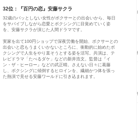
32位：『百円の恋』安藤サクラ
32歳のパッとしない女性がボクサーとの出会いから、毎日
をサバイブしながら恋愛とボクシングに目覚めていく姿
を、安藤サクラが演じた人間ドラマです。
実家を出て100円ショップで深夜労働を開始、ボクサーとの
出会いと恋もうまくいかないところに、衝動的に始めたボ
クシングで人生をやり直そうとする姿を活写。共演は、テ
レビドラマ「たべるダケ」などの新井浩文。監督は『イ
ン・ザ・ヒーロー』などの武正晴。さえない日々に葛藤
し、ボクシングに傾倒するヒロインを、繊細かつ体を張っ
た熱演で見せる安藤ワールドに引き込まれます。