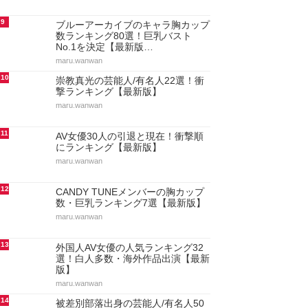
9
ブルーアーカイブのキャラ胸カップ
数ランキング80選！巨乳バスト
No.1を決定【最新版…
maru.wanwan
10
崇教真光の芸能人/有名人22選！衝
撃ランキング【最新版】
maru.wanwan
11
AV女優30人の引退と現在！衝撃順
にランキング【最新版】
maru.wanwan
12
CANDY TUNEメンバーの胸カップ
数・巨乳ランキング7選【最新版】
maru.wanwan
13
外国人AV女優の人気ランキング32
選！白人多数・海外作品出演【最新
版】
maru.wanwan
14
被差別部落出身の芸能人/有名人50