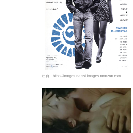
出典：
https://images-na.ssl-images-amazon.com