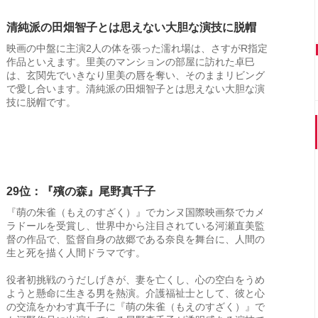
清純派の田畑智子とは思えない大胆な演技に脱帽
映画の中盤に主演2人の体を張った濡れ場は、さすがR指定
作品といえます。里美のマンションの部屋に訪れた卓巳
は、玄関先でいきなり里美の唇を奪い、そのままリビング
で愛し合います。清純派の田畑智子とは思えない大胆な演
技に脱帽です。
29位：『殯の森』尾野真千子
『萌の朱雀（もえのすざく）』でカンヌ国際映画祭でカメ
ラドールを受賞し、世界中から注目されている河瀬直美監
督の作品で、監督自身の故郷である奈良を舞台に、人間の
生と死を描く人間ドラマです。
役者初挑戦のうだしげきが、妻を亡くし、心の空白をうめ
ようと懸命に生きる男を熱演。介護福祉士として、彼と心
の交流をかわす真千子に『萌の朱雀（もえのすざく）』で