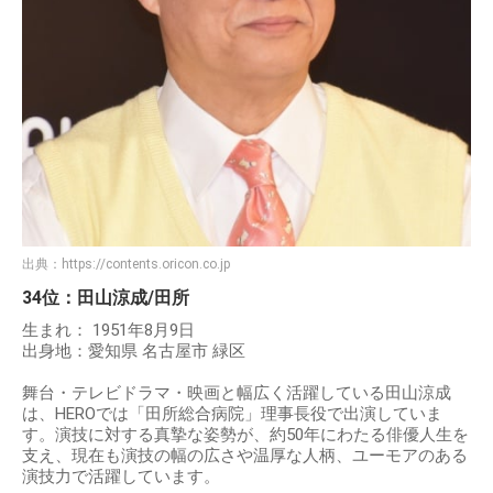
出典：
https://contents.oricon.co.jp
34位：田山涼成/田所
生まれ： 1951年8月9日
出身地：愛知県 名古屋市 緑区
舞台・テレビドラマ・映画と幅広く活躍している田山涼成
は、HEROでは「田所総合病院」理事長役で出演していま
す。演技に対する真摯な姿勢が、約50年にわたる俳優人生を
支え、現在も演技の幅の広さや温厚な人柄、ユーモアのある
演技力で活躍しています。