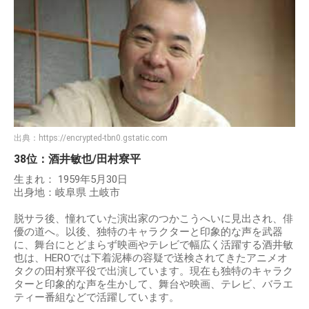
出典：
https://encrypted-tbn0.gstatic.com
38位：酒井敏也/田村寮平
生まれ： 1959年5月30日
出身地：岐阜県 土岐市
脱サラ後、憧れていた演出家のつかこうへいに見出され、俳
優の道へ。以後、独特のキャラクターと印象的な声を武器
に、舞台にとどまらず映画やテレビで幅広く活躍する酒井敏
也は、HEROでは下着泥棒の容疑で送検されてきたアニメオ
タクの田村寮平役で出演しています。現在も独特のキャラク
ターと印象的な声を生かして、舞台や映画、テレビ、バラエ
ティー番組などで活躍しています。