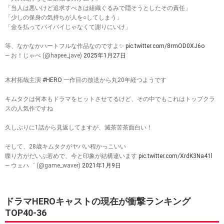
「当人は悪いけど追求すべきは組織ぐるみで隠そうとしたその責任」
「少しの保身の気持ちが人を○してしまう」
「金を払ってバイバイじゃなくて謝りにいけ」
等、なかなかハートフルな作品なのですよ✨
pic.twitter.com/8rmOD0XJ6o
— お！じゃべ (@hapee_jave)
2025年1月27日
木村拓哉主演
#HERO
一作目の放送から丸20年経つようです
キムタクは何本もドラマをヒットさせてるけど、その中でもこれはトップクラ
スの人気作ですね
久しぶりに1話から見返してますが、滅茶苦茶面白い！
そして、28歳キムタクがヤバい程かっこいい
喋り方がだいぶ若めで、今と印象が結構違います
pic.twitter.com/XrdK3Na41l
— ウェハ゛ (@game_waver)
2021年1月9日
ドラマHEROキャストの現在が衝撃ランキング
TOP40-36