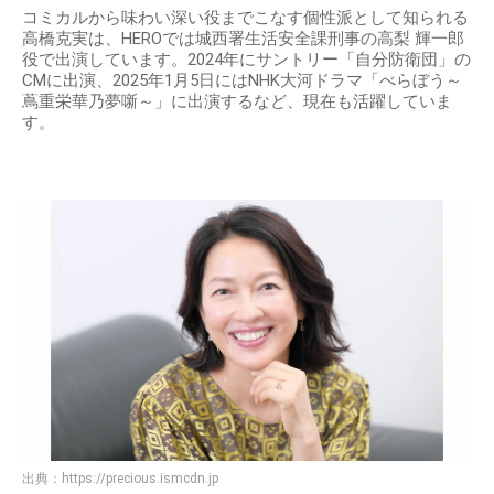
コミカルから味わい深い役までこなす個性派として知られる
高橋克実は、HEROでは城西署生活安全課刑事の高梨 輝一郎
役で出演しています。2024年にサントリー「自分防衛団」の
CMに出演、2025年1月5日にはNHK大河ドラマ「べらぼう～
蔦重栄華乃夢噺～」に出演するなど、現在も活躍していま
す。
出典：
https://precious.ismcdn.jp