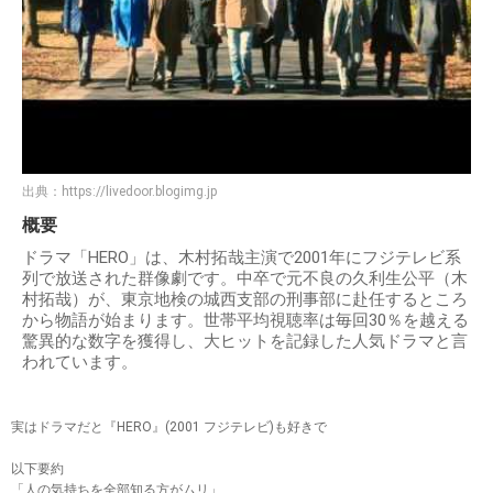
出典：
https://livedoor.blogimg.jp
概要
ドラマ「HERO」は、木村拓哉主演で2001年にフジテレビ系
列で放送された群像劇です。中卒で元不良の久利生公平（木
村拓哉）が、東京地検の城西支部の刑事部に赴任するところ
から物語が始まります。 世帯平均視聴率は毎回30％を越える
驚異的な数字を獲得し、大ヒットを記録した人気ドラマと言
われています。
実はドラマだと『HERO』(2001 フジテレビ)も好きで
以下要約
「人の気持ちを全部知る方がムリ」