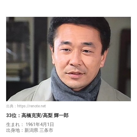
出典：
https://renote.net
33位：高橋克実/高梨 輝一郎
生まれ： 1961年4月1日
出身地：新潟県 三条市