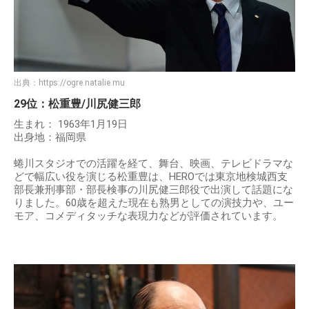
出典：
https://ogre.natalie.mu
29位：松重豊/川尻健三郎
生まれ： 1963年1月19日
出身地：福岡県
蜷川スタジオでの活躍を経て、舞台、映画、テレビドラマな
どで幅広い役を演じる松重豊は、HEROでは東京地検城西支
部長兼刑事部・部長検事の川尻健三郎役で出演して話題にな
りました。60歳を超えた現在も熟男としての演技力や、ユー
モア、コメディタッチな表現力などが評価されています。