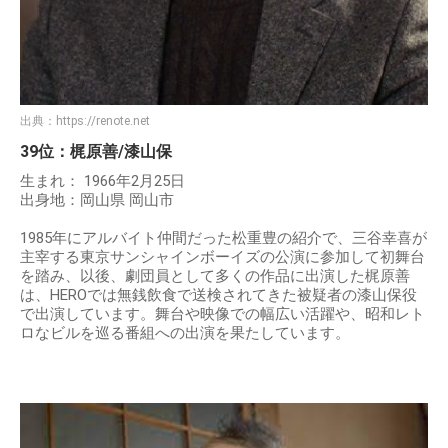
出典：
https://renote.net
39位：梶原善/漆山保
生まれ： 1966年2月25日
出身地：岡山県 岡山市
1985年にアルバイト仲間だった松重豊の紹介で、三谷幸喜が
主宰する東京サンシャインボーイズの公演に参加して初舞台
を踏み、以後、劇団員として多くの作品に出演した梶原善
は、HEROでは無銭飲食で送検されてきた被疑者の漆山保役
で出演しています。舞台や映像での幅広い活躍や、昭和レト
ロなビルを巡る番組への出演を果たしています。