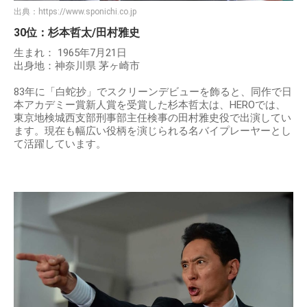
出典：
https://www.sponichi.co.jp
30位：杉本哲太/田村雅史
生まれ： 1965年7月21日
出身地：神奈川県 茅ヶ崎市
83年に「白蛇抄」でスクリーンデビューを飾ると、同作で日
本アカデミー賞新人賞を受賞した杉本哲太は、HEROでは、
東京地検城西支部刑事部主任検事の田村雅史役で出演してい
ます。現在も幅広い役柄を演じられる名バイプレーヤーとし
て活躍しています。