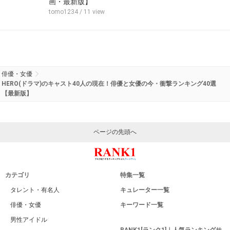
画・最新版】
tomo1234
/ 11 view
俳優・女優
HERO(ドラマ)のキャスト40人の現在！俳優と女優の今・衝撃ランキング40選
【最新版】
ページの先頭へ
カテゴリ
特集一覧
タレント・有名人
キュレーター一覧
俳優・女優
キーワード一覧
男性アイドル
RANK1[ランク1]｜人気ランキングサ