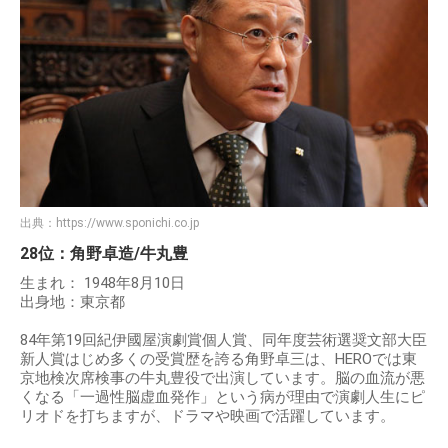
出典：
https://www.sponichi.co.jp
28位：角野卓造/牛丸豊
生まれ： 1948年8月10日
出身地：東京都
84年第19回紀伊國屋演劇賞個人賞、同年度芸術選奨文部大臣
新人賞はじめ多くの受賞歴を誇る角野卓三は、HEROでは東
京地検次席検事の牛丸豊役で出演しています。脳の血流が悪
くなる「一過性脳虚血発作」という病が理由で演劇人生にピ
リオドを打ちますが、ドラマや映画で活躍しています。