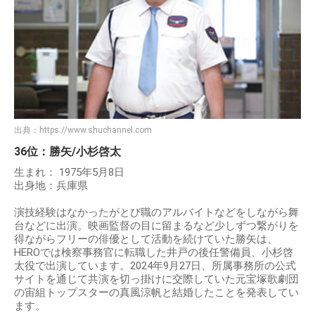
出典：
https://www.shuchannel.com
36位：勝矢/小杉啓太
生まれ： 1975年5月8日
出身地：兵庫県
演技経験はなかったがとび職のアルバイトなどをしながら舞
台などに出演。映画監督の目に留まるなど少しずつ繋がりを
得ながらフリーの俳優として活動を続けていた勝矢は、
HEROでは検察事務官に転職した井戸の後任警備員、小杉啓
太役で出演しています。2024年9月27日、所属事務所の公式
サイトを通じて共演を切っ掛けに交際していた元宝塚歌劇団
の宙組トップスターの真風涼帆と結婚したことを発表してい
ます。