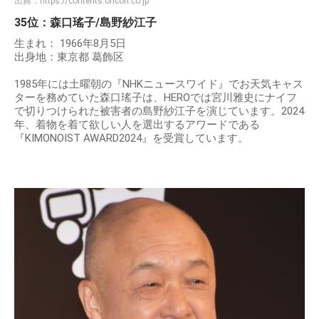
出典：
https://contents.oricon.co.jp
35位：森口瑤子/島野紗江子
生まれ： 1966年8月5日
出身地：東京都 葛飾区
1985年には土曜朝の『NHKニュースワイド』でお天気キャス
ターを務めていた森口瑤子は、HEROでは宮川雅史にナイフ
で切りつけられた被害者の島野紗江子を演じています。2024
年、着物を着て欲しい人を選出するアワードである
『KIMONOIST AWARD2024』を受賞しています。