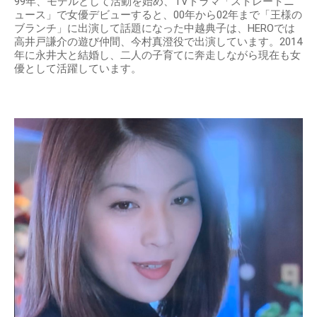
99年、モデルとして活動を始め、TVドラマ「ストレートニ
ュース」で女優デビューすると、00年から02年まで「王様の
ブランチ」に出演して話題になった中越典子は、HEROでは
高井戸謙介の遊び仲間、今村真澄役で出演しています。2014
年に永井大と結婚し、二人の子育てに奔走しながら現在も女
優として活躍しています。