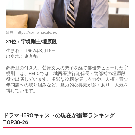
出典：
https://s.cinemacafe.net
31位：宇梶剛士/壇原段
生まれ： 1962年8月15日
出身地：東京都
錦野旦の付き人、菅原文太の弟子を経て俳優デビューした宇
梶剛士は、HEROでは、城西署強行犯係長・警部補の壇原段
役で出演しています。多彩な役柄を演じる力や、人権・青少
年問題への取り組みなど、魅力的な要素が多くあり、人気を
博しています。
ドラマHEROキャストの現在が衝撃ランキング
TOP30-26