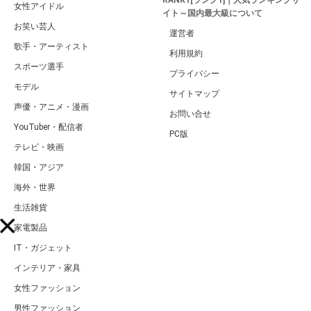
女性アイドル
イト～国内最大級について
お笑い芸人
運営者
歌手・アーティスト
利用規約
スポーツ選手
プライバシー
モデル
サイトマップ
声優・アニメ・漫画
お問い合せ
YouTuber・配信者
PC版
テレビ・映画
韓国・アジア
海外・世界
生活雑貨
家電製品
IT・ガジェット
インテリア・家具
女性ファッション
男性ファッション