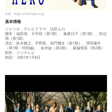
出典：
https://i.fod.fujitv.co.jp
基本情報
ジャンル：テレビドラマ、法廷もの
脚本：福田靖、大竹研（第1期）、秦建日子（第1期）、田辺
満（第1期）
演出：鈴木雅之、平野眞、加門幾生（第1期）、澤田鎌作
（第1期・特別編）、金井紘（第2期）、森脇智延（第2期）
制作：フジテレビ
初回： 2001年1月8日