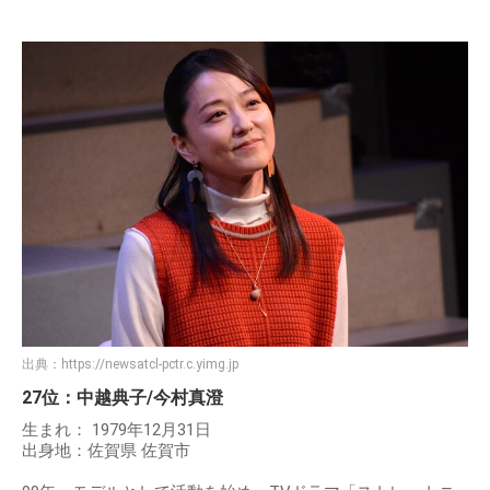
出典：
https://newsatcl-pctr.c.yimg.jp
27位：中越典子/今村真澄
生まれ： 1979年12月31日
出身地：佐賀県 佐賀市