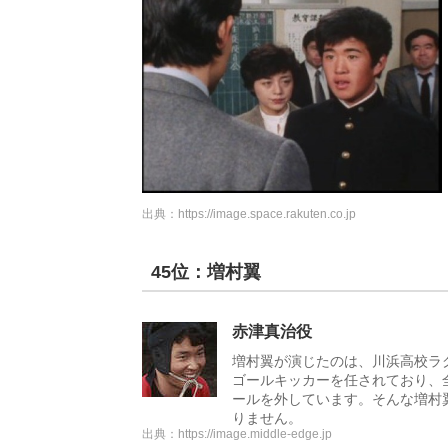
出典：
https://image.space.rakuten.co.jp
45位：増村翼
赤津真治役
増村翼が演じたのは、川浜高校ラ
ゴールキッカーを任されており、
ールを外しています。そんな増村
りません。
出典：
https://image.middle-edge.jp