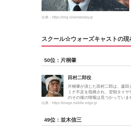
出典：
https://img.cinematoday.jp
スクール☆ウォーズキャストの現在が
50位：片桐肇
田村二郎役
片桐肇が演じた田村二郎は、森田
ミナ不足を指摘され、翌朝タイヤ
のその後の情報は見つかっていま
出典：
https://image.middle-edge.jp
49位：並木信三