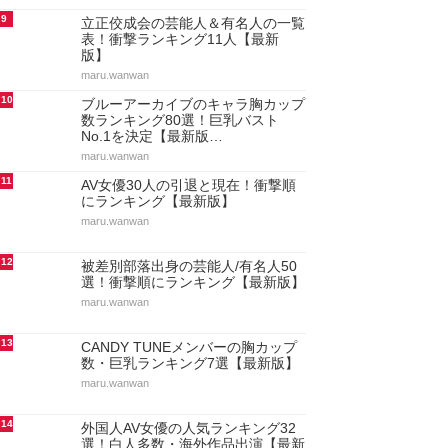
9
立正佼成会の芸能人＆有名人の一覧
表！衝撃ランキング11人【最新
版】
maru.wanwan
10
ブルーアーカイブのキャラ胸カップ
数ランキング80選！巨乳バスト
No.1を決定【最新版…
maru.wanwan
11
AV女優30人の引退と現在！衝撃順
にランキング【最新版】
maru.wanwan
12
被差別部落出身の芸能人/有名人50
選！衝撃順にランキング【最新版】
maru.wanwan
13
CANDY TUNEメンバーの胸カップ
数・巨乳ランキング7選【最新版】
maru.wanwan
14
外国人AV女優の人気ランキング32
選！白人多数・海外作品出演【最新