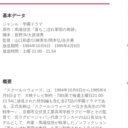
基本データ
ジャンル：学園ドラマ
原作：馬場信浩『落ちこぼれ軍団の奇跡』
脚本：長野洋/大原清秀
監督：山口和彦/江崎実生/岡本弘/合月勇
放送期間：1984年10月6日 - 1985年4月6日
放送時間：土曜 21:00 - 21:54
概要
『スクール☆ウォーズ』は、1984年10月6日から1985年4
月6日まで、大映テレビ制作・TBS系で毎週土曜日21:00-
21:54に放送された特別編も含む全27話の学園ドラマであ
る。正式名称は『スクール☆ウォーズ 〜泣き虫先生の7年
戦争〜』。京都市立伏見工業高等学校ラグビー部とその監
督で、元ラグビージャパン代表フランカーの山口良治をモ
デルとして、作家・馬場信浩が執筆したノンフィクション
『落ちこぼれ軍団の奇跡』を基に制作されたドラマです。