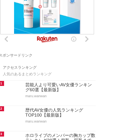
スポンサードリンク
アクセスランキング
人気のあるまとめランキング
1
芸能人より可愛いAV女優ランキン
グ60選【最新版】
maru.wanwan
2
歴代AV女優の人気ランキング
TOP100【最新版】
maru.wanwan
3
ホロライブのメンバーの胸カップ数