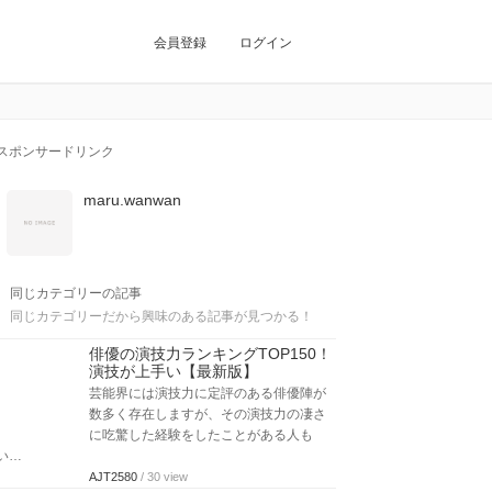
会員登録
ログイン
スポンサードリンク
maru.wanwan
同じカテゴリーの記事
同じカテゴリーだから興味のある記事が見つかる！
俳優の演技力ランキングTOP150！
演技が上手い【最新版】
芸能界には演技力に定評のある俳優陣が
数多く存在しますが、その演技力の凄さ
に吃驚した経験をしたことがある人も
い…
AJT2580
/ 30 view