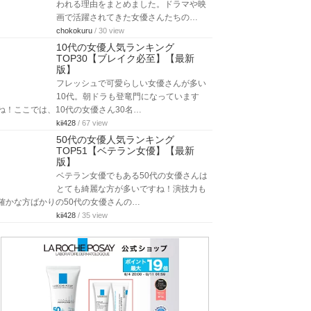
われる理由をまとめました。ドラマや映
画で活躍されてきた女優さんたちの…
chokokuru
/ 30 view
10代の女優人気ランキング
TOP30【ブレイク必至】【最新
版】
フレッシュで可愛らしい女優さんが多い
10代。朝ドラも登竜門になっています
ね！ここでは、10代の女優さん30名…
kii428
/ 67 view
50代の女優人気ランキング
TOP51【ベテラン女優】【最新
版】
ベテラン女優でもある50代の女優さんは
とても綺麗な方が多いですね！演技力も
確かな方ばかりの50代の女優さんの…
kii428
/ 35 view