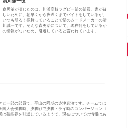
清川誠一役
森勇治が演じたのは、川浜高校ラグビー部の部員。家が貧
しいために、朝早くから夜遅くまでバイトをしているが、
いつも明るく振舞っていることで部のムードメーカーの清
川誠一です。そんな森勇治について、現在何をしているか
の情報がないため、引退していると言われています。
グビー部の部員で、平山の同期の赤津真治です。チームでは
全国大会優勝時、決勝戦で決勝トライ時のコンバージョンゴ
翼は芸能界を引退しているようで、現在についての情報はあ