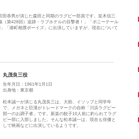
宮田恭男が演じた森田と同期のラグビー部員です。並木信三
線（第428回）追跡・ラブホテルの目撃者！」「ポニーテール
II」「港町相撲ボーイズ」に出演していますが、現在について
丸茂良三役
生年月日：1961年1月1日
出身地：東京都
松本誠一が演じる丸茂良三は、大助、イソップと同学年
で、メガネと巨漢がトレードマークの自称「川浜ラグビー
部一のお調子者」です。新楽の餃子10人前に釣られてラグ
ビー部に入部しました。そんな松本誠一は、現在も俳優と
して映画などに出演しているようです。