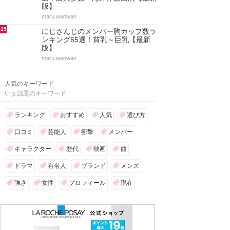
版】
maru.wanwan
15
にじさんじのメンバー胸カップ数ラ
ンキング65選！貧乳～巨乳【最新
版】
maru.wanwan
人気のキーワード
いま話題のキーワード
ランキング
おすすめ
人気
選び方
口コミ
芸能人
衝撃
メンバー
キャラクター
歴代
映画
曲
ドラマ
有名人
ブランド
メンズ
強さ
女性
プロフィール
現在