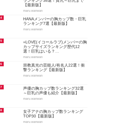
ランキング38選！貧乳～巨乳まで
【最新版】
maru.wanwan
4
HANAメンバーの胸カップ数・巨乳
ランキング7選【最新版】
maru.wanwan
5
=LOVE(イコールラブ)メンバーの胸
カップサイズランキング歴代12
選！巨乳はいる？…
maru.wanwan
6
崇教真光の芸能人/有名人22選！衝
撃ランキング【最新版】
maru.wanwan
7
声優の胸カップ数ランキング32選
～巨乳の声優も紹介【最新版】
maru.wanwan
8
女子アナの胸カップ数ランキング
TOP30【最新版】
maru.wanwan