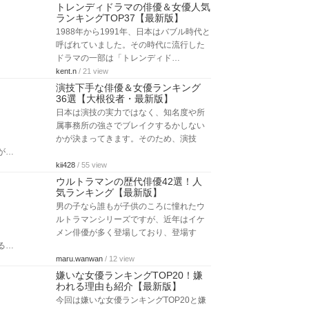
トレンディドラマの俳優＆女優人気
ランキングTOP37【最新版】
1988年から1991年、日本はバブル時代と
呼ばれていました。その時代に流行した
ドラマの一部は「トレンディド…
kent.n
/ 21 view
演技下手な俳優＆女優ランキング
36選【大根役者・最新版】
日本は演技の実力ではなく、知名度や所
属事務所の強さでブレイクするかしない
かが決まってきます。そのため、演技
が…
kii428
/ 55 view
ウルトラマンの歴代俳優42選！人
気ランキング【最新版】
男の子なら誰もが子供のころに憧れたウ
ルトラマンシリーズですが、近年はイケ
メン俳優が多く登場しており、登場す
る…
maru.wanwan
/ 12 view
嫌いな女優ランキングTOP20！嫌
われる理由も紹介【最新版】
今回は嫌いな女優ランキングTOP20と嫌