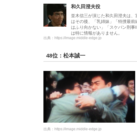
和久田澄夫役
並木信三が演じた和久田澄夫は、
はその後、「乳姉妹」「特捜最前
はふり向かない」「スケバン刑事
は特に情報がありません。
出典：
https://image.middle-edge.jp
48位：松本誠一
出典：
https://image.middle-edge.jp