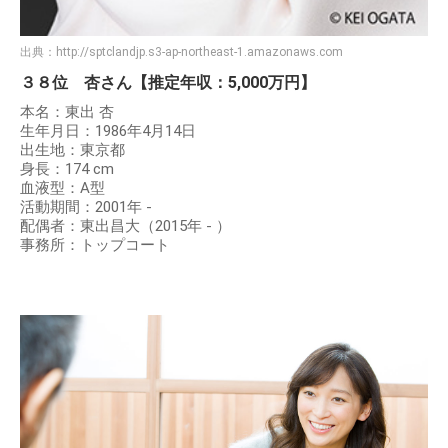
出典：
http://sptclandjp.s3-ap-northeast-1.amazonaws.com
３８位 杏さん【推定年収：5,000万円】
本名：東出 杏
生年月日：1986年4月14日
出生地：東京都
身長：174 cm
血液型：A型
活動期間：2001年 -
配偶者：東出昌大（2015年 - ）
事務所：トップコート