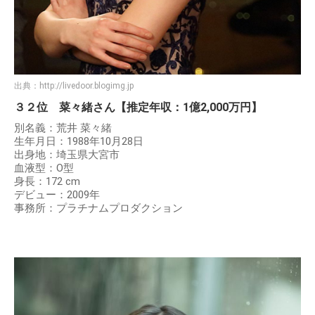
出典：
http://livedoor.blogimg.jp
３２位 菜々緒さん【推定年収：1億2,000万円】
別名義：荒井 菜々緒
生年月日：1988年10月28日
出身地：埼玉県大宮市
血液型：O型
身長：172 cm
デビュー：2009年
事務所：プラチナムプロダクション