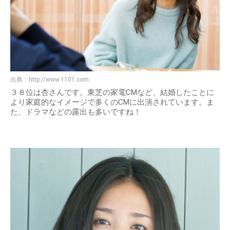
出典：
http://www.1101.com
３８位は杏さんです。東芝の家電CMなど、結婚したことに
より家庭的なイメージで多くのCMに出演されています。ま
た、ドラマなどの露出も多いですね！