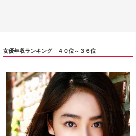
------------------------------------------------------------------
女優年収ランキング ４０位～３６位