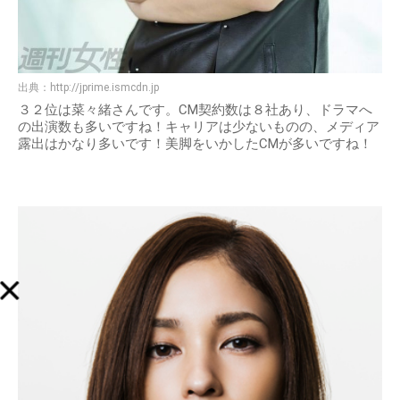
出典：
http://jprime.ismcdn.jp
３２位は菜々緒さんです。CM契約数は８社あり、ドラマへ
の出演数も多いですね！キャリアは少ないものの、メディア
露出はかなり多いです！美脚をいかしたCMが多いですね！