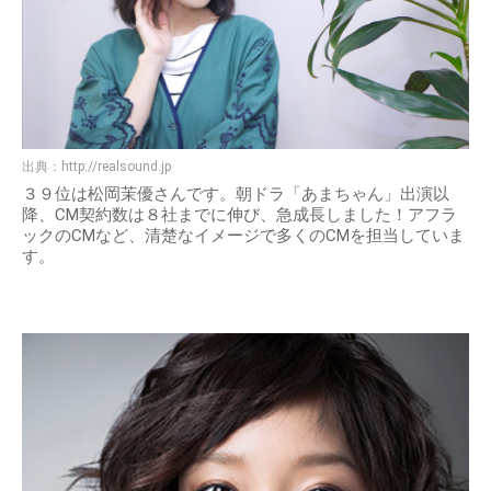
出典：
http://realsound.jp
３９位は松岡茉優さんです。朝ドラ「あまちゃん」出演以
降、CM契約数は８社までに伸び、急成長しました！アフラ
ックのCMなど、清楚なイメージで多くのCMを担当していま
す。