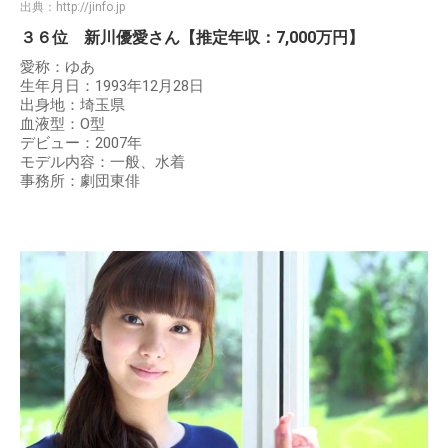
出典：
http://jinfo.jp
３６位 新川優愛さん【推定年収：7,000万円】
愛称：ゆあ
生年月日：1993年12月28日
出身地：埼玉県
血液型：O型
デビュー：2007年
モデル内容：一般、水着
事務所：劇団東俳