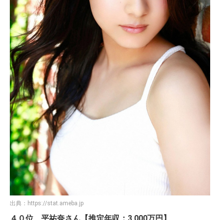
出典：
https://stat.ameba.jp
４０位 平祐奈さん【推定年収：3,000万円】