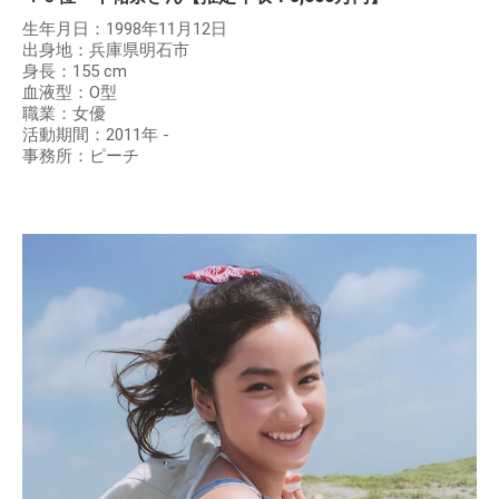
生年月日：1998年11月12日
出身地：兵庫県明石市
身長：155 cm
血液型：O型
職業：女優
活動期間：2011年 -
事務所：ピーチ