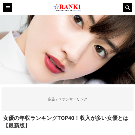
広告 / スポンサーリンク
女優の年収ランキングTOP40！収入が多い女優とは
【最新版】