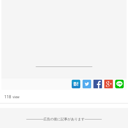
------------------------------------------------------------------
118
view
--------------------広告の後に記事があります--------------------