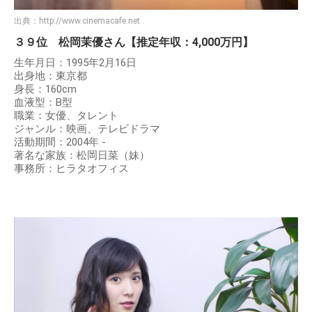
出典：
http://www.cinemacafe.net
３９位 松岡茉優さん【推定年収：4,000万円】
生年月日：1995年2月16日
出身地：東京都
身長：160cm
血液型：B型
職業：女優、タレント
ジャンル：映画、テレビドラマ
活動期間：2004年 -
著名な家族：松岡日菜（妹）
事務所：ヒラタオフィス