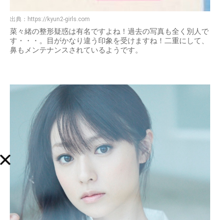
出典：
https://kyun2-girls.com
菜々緒の整形疑惑は有名ですよね！過去の写真も全く別人で
す・・・。目がかなり違う印象を受けますね！二重にして、
鼻もメンテナンスされているようです。