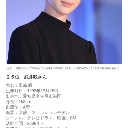
出典：
https://c799eb2b0cad47596bf7b1e050e83426.cdnext.stream.ne.jp
２５位 武井咲さん
本名：田﨑 咲
生年月日：1993年12月25日
出身地：愛知県名古屋市港区
身長：163cm
血液型：A型
職業：女優、ファッションモデル
ジャンル：テレビドラマ、映画、CM
活動期間：2006年 -