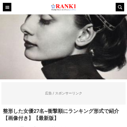
広告 / スポンサーリンク
整形した女優27名~衝撃順にランキング形式で紹介
【画像付き】【最新版】