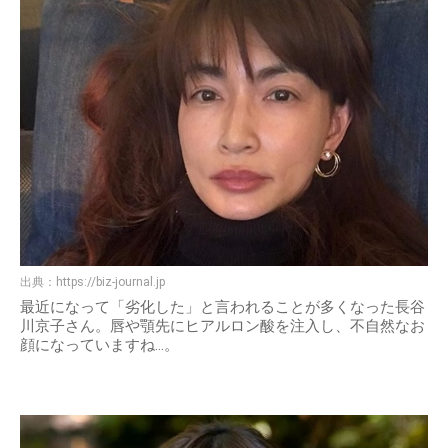
出典：
https://biz-journal.jp
最近になって「劣化した」と言われることが多くなった長谷
川京子さん。唇や顎先にヒアルロン酸を注入し、不自然なお
顔になっていますね…。