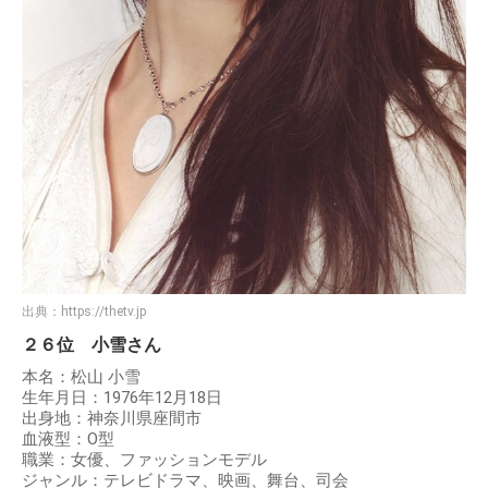
出典：
https://thetv.jp
２６位 小雪さん
本名：松山 小雪
生年月日：1976年12月18日
出身地：神奈川県座間市
血液型：O型
職業：女優、ファッションモデル
ジャンル：テレビドラマ、映画、舞台、司会