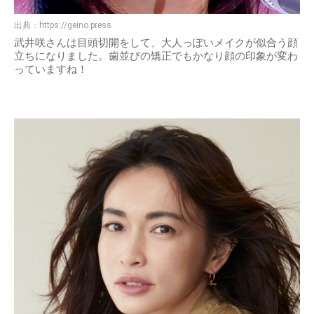
出典：
https://geino.press
武井咲さんは目頭切開をして、大人っぽいメイクが似合う顔
立ちになりました。歯並びの矯正でもかなり顔の印象が変わ
っていますね！