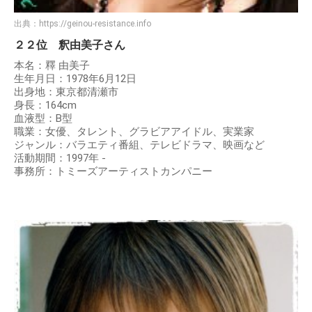
出典：
https://geinou-resistance.info
２２位 釈由美子さん
本名：釋 由美子
生年月日：1978年6月12日
出身地：東京都清瀬市
身長：164cm
血液型：B型
職業：女優、タレント、グラビアアイドル、実業家
ジャンル：バラエティ番組、テレビドラマ、映画など
活動期間：1997年 -
事務所：トミーズアーティストカンパニー