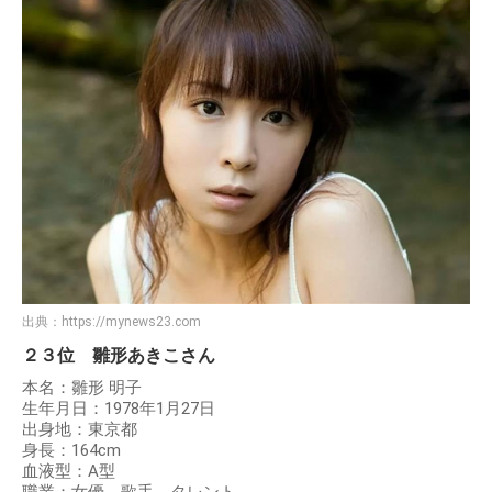
出典：
https://mynews23.com
２３位 雛形あきこさん
本名：雛形 明子
生年月日：1978年1月27日
出身地：東京都
身長：164cm
血液型：A型