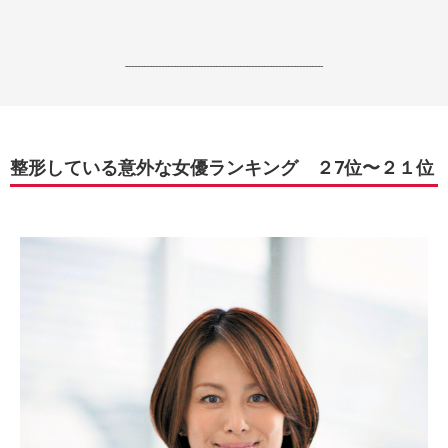
------------------------------------------------------------------
整形している意外な女優ランキング ２7位〜２１位