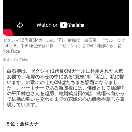
ゼクシィ12代目CMガールに『I”s』伊織役・白石聖 『ウルトラマ
ンR／B』平田雄也が新郎役 『ゼクシィ』新CM「花嫁の歌」篇 -
YouTube
出典：YouTube
白石聖は、ゼクシィ12代目CMガールに起用された人気
女優で、花嫁の幸せの中にある”意志”を「私は、私に誓
います」の歌にのせたCMはたちまち話題になりまし
た。。パートナーである新郎役には、俳優として活躍中
の平田雄也さんを起用、結婚式当日の朝、式場へ向かっ
て結婚の誓いを交わすまでの花嫁の心の機微や意志を表
現しています。
８位：倉科カナ