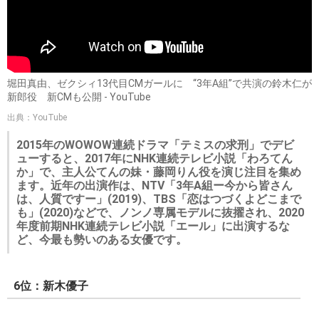
堀田真由、ゼクシィ13代目CMガールに “3年A組”で共演の鈴木仁が
新郎役 新CMも公開 - YouTube
出典：YouTube
2015年のWOWOW連続ドラマ「テミスの求刑」でデビ
ューすると、2017年にNHK連続テレビ小説「わろてん
か」で、主人公てんの妹・藤岡りん役を演じ注目を集め
ます。近年の出演作は、NTV「3年A組ー今から皆さん
は、人質ですー」(2019)、TBS「恋はつづくよどこまで
も」(2020)などで、ノンノ専属モデルに抜擢され、2020
年度前期NHK連続テレビ小説「エール」に出演するな
ど、今最も勢いのある女優です。
6位：新木優子