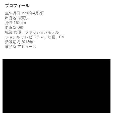
プロフィール
生年月日 1998年4月2日
出身地 滋賀県
身長 159 cm
血液型 O型
職業 女優、ファッションモデル
ジャンル テレビドラマ、映画、CM
活動期間 2015年 -
事務所 アミューズ