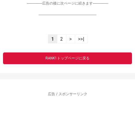
-----------------広告の後に次ページに続きます-----------------
----------------------------------------------------------------
1
2
>
>>|
RANK1トップページに戻る
広告 / スポンサーリンク