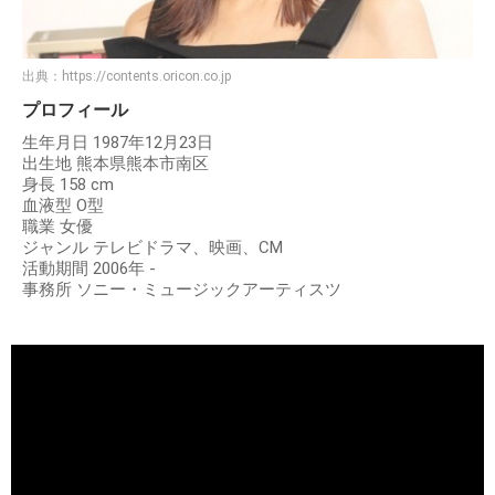
出典：
https://contents.oricon.co.jp
プロフィール
生年月日 1987年12月23日
出生地 熊本県熊本市南区
身長 158 cm
血液型 O型
職業 女優
ジャンル テレビドラマ、映画、CM
活動期間 2006年 -
事務所 ソニー・ミュージックアーティスツ