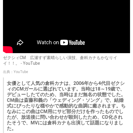
ゼクシィCM 広瀬すず素晴らしい演技、倉科カナもかなりイ
イ！！。 - YouTube
出典：YouTube
女優として人気の倉科カナは、2006年から4代目ゼクシ
ィのCMガールに選ばれています。当時は18～19歳で、
デビューしたてのため、当時はまだ無名の状態でした。
CM曲は斎藤和義の「ウェディング・ソング」で、結婚
式にぴったりな穏やかで感動的な曲調に癒されます。ち
なみにこの曲はCM用にサビ部分だけを作ったものでし
たが、放送後に問い合わせが殺到したため、CD化され
たそうで、MVには倉科カナも出演して話題になりまし
た。