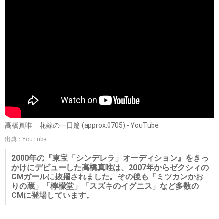
高橋真唯 花嫁の一日篇 (approx.0705) - YouTube
出典：YouTube
2000年の『東宝「シンデレラ」オーディション』をきっ
かけにデビューした高橋真唯は、2007年からゼクシィの
CMガールに抜擢されました。その後も「ミツカンかお
りの蔵」「檸檬堂」「スズキのイグニス」など多数の
CMに登場しています。