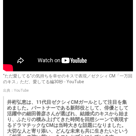
“ただ愛してる”の気持ちを幸せのキスで表現／ゼクシィ CM「一万回
のキス」ただ、愛してる編30秒 - YouTube
出典：YouTube
井桁弘恵は、11代目ゼクシィCMガールとして注目を集
めました。パートナーである新郎役として、俳優として
活躍中の細田善彦さんが選ばれ、結婚式のキスから始ま
り、ふたりの積み上げてきた時間を回想シーンで表現す
るドラマチックなCMは当時大きな話題になりました。
大切な人と寄り添い、どんな未来も共に生きたいという