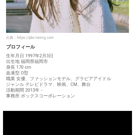
出典：
https://pbs.twimg.com
プロフィール
生年月日 1997年2月3日
出生地 福岡県福岡市
身長 170 cm
血液型 O型
職業 女優、ファッションモデル、グラビアアイドル
ジャンル テレビドラマ、映画、CM、舞台
活動期間 2013年 -
事務所 ボックスコーポレーション