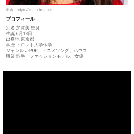
出典：
https://eiga.k-img.com
プロフィール
別名 加賀美 聖良
生誕 6月13日
出身地 東京都
学歴 トロント大学休学
ジャンル J-POP、アニメソング、ハウス
職業 歌手、ファッションモデル、女優