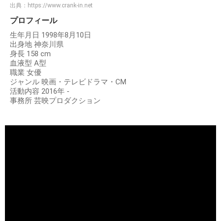
出典：
https://www.crank-in.net
プロフィール
生年月日 1998年8月10日
出身地 神奈川県
身長 158 cm
血液型 A型
職業 女優
ジャンル 映画・テレビドラマ・CM
活動内容 2016年 ‐
事務所 芸映プロダクション