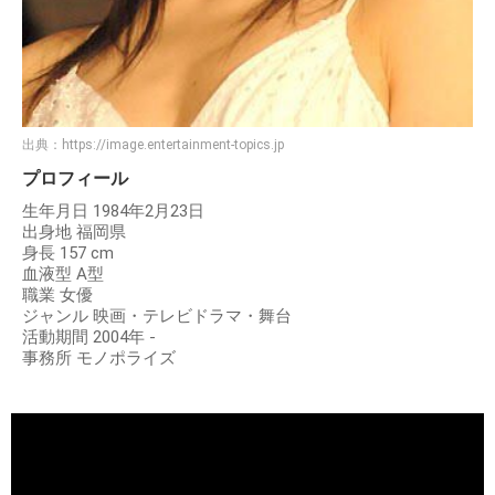
出典：
https://image.entertainment-topics.jp
プロフィール
生年月日 1984年2月23日
出身地 福岡県
身長 157 cm
血液型 A型
職業 女優
ジャンル 映画・テレビドラマ・舞台
活動期間 2004年 -
事務所 モノポライズ