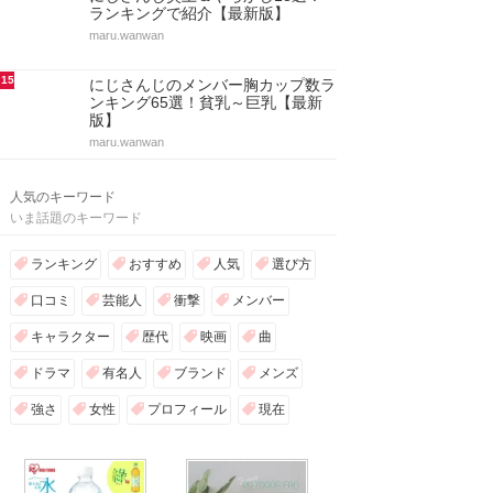
ランキングで紹介【最新版】
maru.wanwan
15
にじさんじのメンバー胸カップ数ラ
ンキング65選！貧乳～巨乳【最新
版】
maru.wanwan
人気のキーワード
いま話題のキーワード
ランキング
おすすめ
人気
選び方
口コミ
芸能人
衝撃
メンバー
キャラクター
歴代
映画
曲
ドラマ
有名人
ブランド
メンズ
強さ
女性
プロフィール
現在