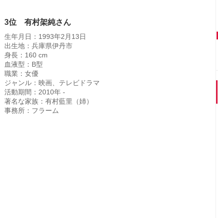
3位 有村架純さん
生年月日：1993年2月13日
出生地：兵庫県伊丹市
身長：160 cm
血液型：B型
職業：女優
ジャンル：映画、テレビドラマ
活動期間：2010年 -
著名な家族：有村藍里（姉）
事務所：フラーム