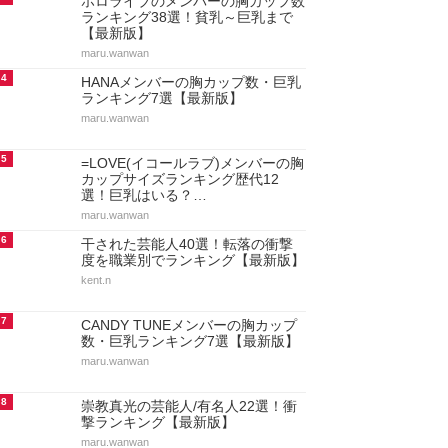
ホロライブのメンバーの胸カップ数
ランキング38選！貧乳～巨乳まで
【最新版】
maru.wanwan
4
HANAメンバーの胸カップ数・巨乳
ランキング7選【最新版】
maru.wanwan
5
=LOVE(イコールラブ)メンバーの胸
カップサイズランキング歴代12
選！巨乳はいる？…
maru.wanwan
6
干された芸能人40選！転落の衝撃
度を職業別でランキング【最新版】
kent.n
7
CANDY TUNEメンバーの胸カップ
数・巨乳ランキング7選【最新版】
maru.wanwan
8
崇教真光の芸能人/有名人22選！衝
撃ランキング【最新版】
maru.wanwan