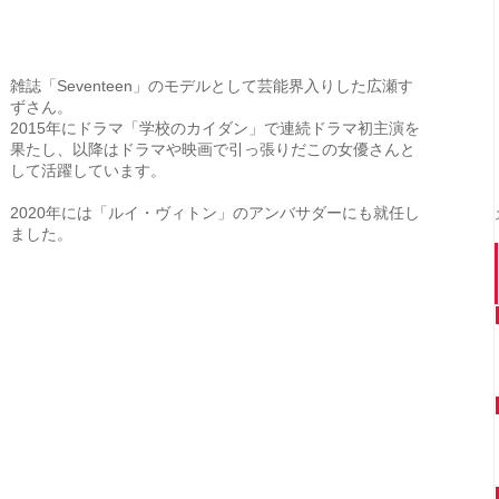
雑誌「Seventeen」のモデルとして芸能界入りした広瀬す
ずさん。
2015年にドラマ「学校のカイダン」で連続ドラマ初主演を
果たし、以降はドラマや映画で引っ張りだこの女優さんと
して活躍しています。
2020年には「ルイ・ヴィトン」のアンバサダーにも就任し
ました。