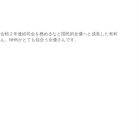
歌合戦２年連続司会を務めるなど国民的女優へと成長した有村
ん。NHKがとても似合う女優さんです。