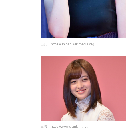
出典：
https://upload.wikimedia.org
出典：
https://www.crank-in.net