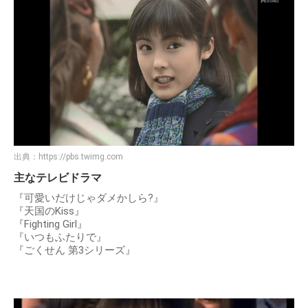
出典：
https://pbs.twimg.com
主なテレビドラマ
『可愛いだけじゃダメかしら?』
『天国のKiss』
『Fighting Girl』
『いつもふたりで』
『ごくせん 第3シリーズ』