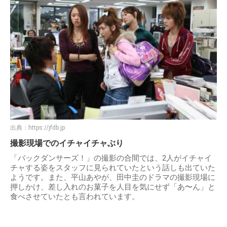
出典：
https://jfdb.jp
撮影現場でのイチャイチャぶり
「バックダンサーズ！」の撮影の合間では、2人がイチャイ
チャする姿をスタッフに見られていたという話しも出ていた
ようです。また、平山あやが、田中圭のドラマの撮影現場に
押しかけ、差し入れのお菓子を人目を気にせず「あ〜ん」と
食べさせていたとも言われています。