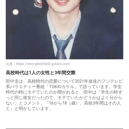
出典：
https://encrypted-tbn0.gstatic.com
高校時代は1人の女性と3年間交際
田中圭は、高校時代の恋愛について2021年放送のフジテレビ
系バラエティー番組「TOKIOカケル」で語っています。学生
時代の時にモテていたのか聞かれると、田中は「学生の時ず
っと同じ彼女だったので、モテていたかどうかはよく分から
ない」とコメント。「16から18（歳）、高校3年間はその人
と」と明かしています。