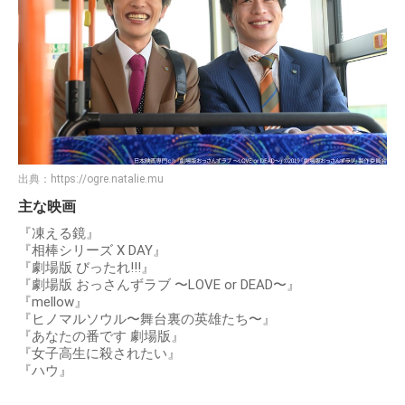
出典：
https://ogre.natalie.mu
主な映画
『凍える鏡』
『相棒シリーズ X DAY』
『劇場版 びったれ!!!』
『劇場版 おっさんずラブ 〜LOVE or DEAD〜』
『mellow』
『ヒノマルソウル〜舞台裏の英雄たち〜』
『あなたの番です 劇場版』
『女子高生に殺されたい』
『ハウ』