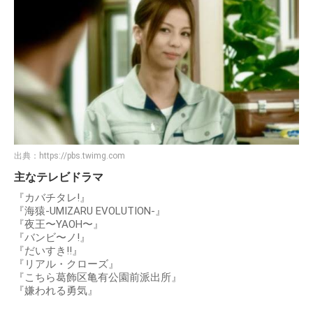
出典：
https://pbs.twimg.com
主なテレビドラマ
『カバチタレ!』
『海猿-UMIZARU EVOLUTION-』
『夜王〜YAOH〜』
『バンビ〜ノ!』
『だいすき!!』
『リアル・クローズ』
『こちら葛飾区亀有公園前派出所』
『嫌われる勇気』