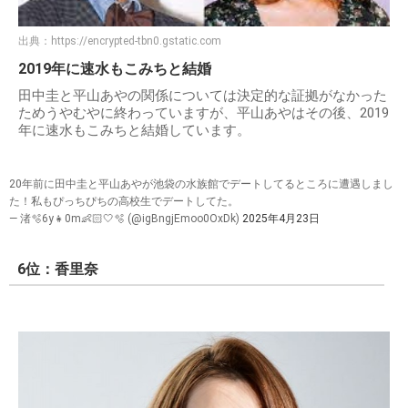
出典：
https://encrypted-tbn0.gstatic.com
2019年に速水もこみちと結婚
田中圭と平山あやの関係については決定的な証拠がなかった
ためうやむやに終わっていますが、平山あやはその後、2019
年に速水もこみちと結婚しています。
20年前に田中圭と平山あやが池袋の水族館でデートしてるところに遭遇しまし
た！私もぴっちぴちの高校生でデートしてた。
— 渚🫧6y👧0m👶🏻🤍🫧 (@igBngjEmoo0OxDk)
2025年4月23日
6位：香里奈