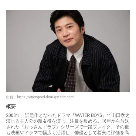
出典：
https://encrypted-tbn0.gstatic.com
概要
2003年、話題作となったドラマ『WATER BOYS』で山田孝之
演じる主人公の親友役を演じ、注目を集める。16年から放送
された『おっさんずラブ』シリーズで一躍ブレイク。その後
も映画やドラマで幅広く活躍し、俳優として着実に評価を高