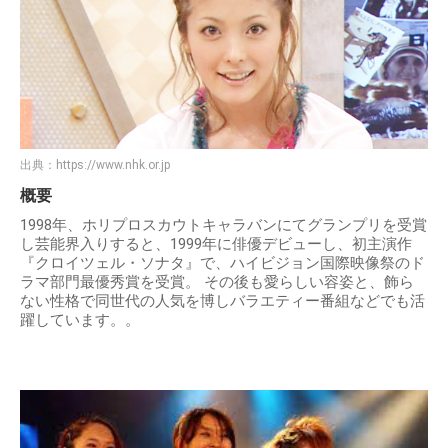
出典：
https://www.nhk.or.jp
概要
1998年、ホリプロスカウトキャラバンにてグランプリを受賞
し芸能界入りすると、1999年に俳優デビューし、初主演作
『クロイツェル・ソナタ』で、ハイビジョン国際映像祭のド
ラマ部門最優秀賞を受賞。 その後も愛らしい容姿と、飾ら
ない性格で同世代の人気を博しバラエティー番組などでも活
躍しています。。