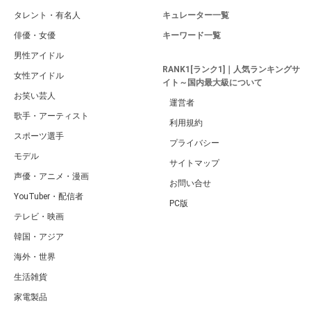
タレント・有名人
キュレーター一覧
俳優・女優
キーワード一覧
男性アイドル
RANK1[ランク1]｜人気ランキングサ
女性アイドル
イト～国内最大級について
お笑い芸人
運営者
歌手・アーティスト
利用規約
スポーツ選手
プライバシー
モデル
サイトマップ
声優・アニメ・漫画
お問い合せ
YouTuber・配信者
PC版
テレビ・映画
韓国・アジア
海外・世界
生活雑貨
家電製品