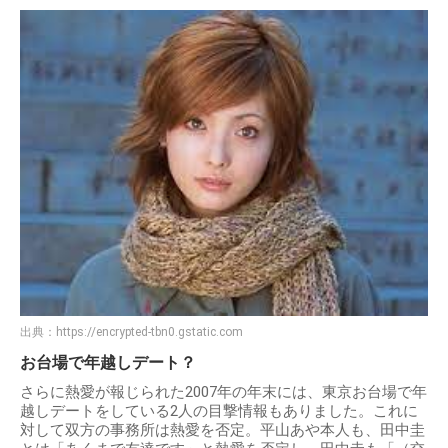
出典：
https://encrypted-tbn0.gstatic.com
お台場で年越しデート？
さらに熱愛が報じられた2007年の年末には、東京お台場で年
越しデートをしている2人の目撃情報もありました。これに
対して双方の事務所は熱愛を否定。平山あや本人も、田中圭