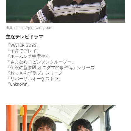
出典：
https://pbs.twimg.com
主なテレビドラマ
『WATER BOYS』
『子育てプレイ』
『ホームレス中学生2』
『さよならロビンソンクルーソー』
『伝説の監察医 オニグマの事件簿』シリーズ
『おっさんずラブ』シリーズ
『リバーサルオーケストラ』
『unknown』