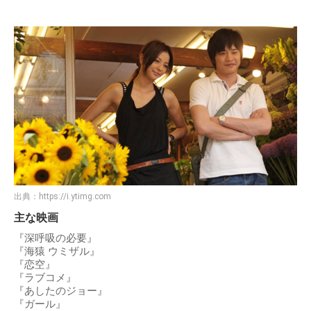
出典：
https://i.ytimg.com
主な映画
『深呼吸の必要』
『海猿 ウミザル』
『恋空』
『ラブコメ』
『あしたのジョー』
『ガール』