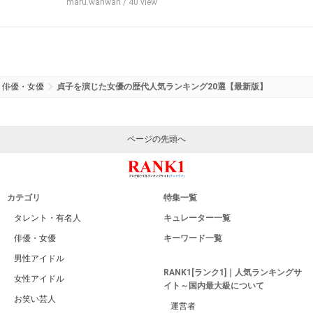
maru.wanwan
/ 40 view
俳優・女優
貞子を演じた女優の歴代人気ランキング20選【最新版】
ページの先頭へ
カテゴリ
特集一覧
タレント・有名人
キュレーター一覧
俳優・女優
キーワード一覧
男性アイドル
RANK1[ランク1]｜人気ランキングサ
女性アイドル
イト～国内最大級について
お笑い芸人
運営者