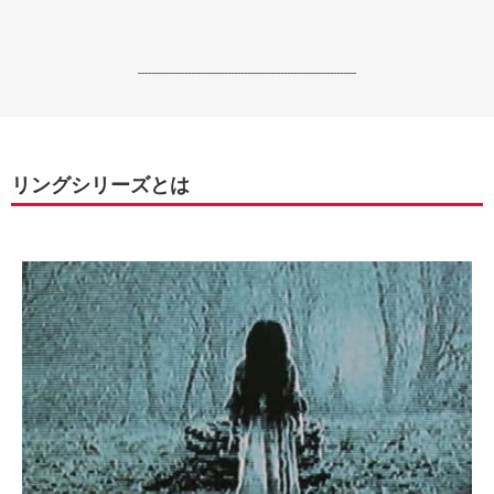
------------------------------------------------------------------
リングシリーズとは