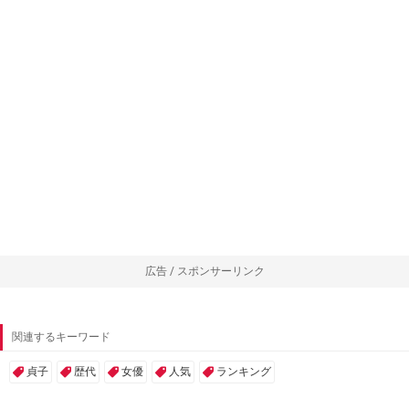
広告 / スポンサーリンク
関連するキーワード
貞子
歴代
女優
人気
ランキング