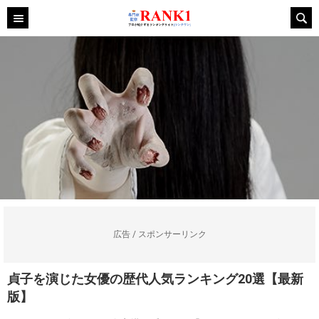
広告 / スポンサーリンク
貞子を演じた女優の歴代人気ランキング20選【最新
版】