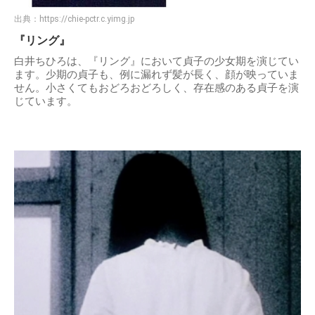
出典：
https://chie-pctr.c.yimg.jp
『リング』
白井ちひろは、『リング』において貞子の少女期を演じてい
ます。少期の貞子も、例に漏れず髪が長く、顔が映っていま
せん。小さくてもおどろおどろしく、存在感のある貞子を演
じています。