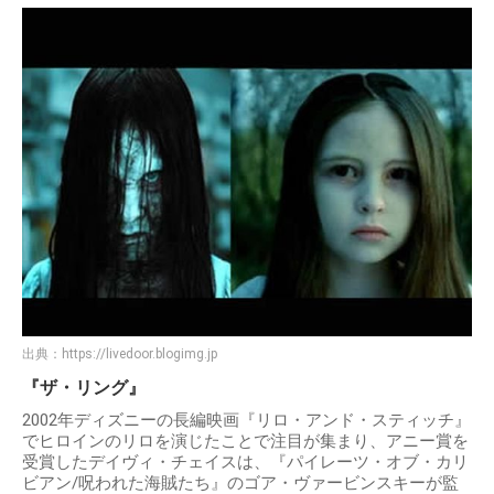
出典：
https://livedoor.blogimg.jp
『ザ・リング』
2002年ディズニーの長編映画『リロ・アンド・スティッチ』
でヒロインのリロを演じたことで注目が集まり、アニー賞を
受賞したデイヴィ・チェイスは、『パイレーツ・オブ・カリ
ビアン/呪われた海賊たち』のゴア・ヴァービンスキーが監