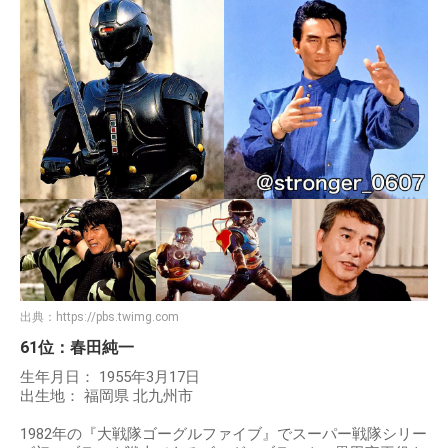
出典：
https://pbs.twimg.com
61位：春田純一
生年月日： 1955年3月17日
出生地： 福岡県 北九州市
1982年の『大戦隊ゴーグルファイブ』でスーパー戦隊シリー