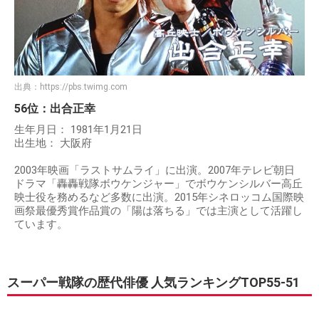
出典：
https://pbs.twimg.com
56位：出合正幸
生年月日： 1981年1月21日
出生地： 大阪府
2003年映画「ラストサムライ」に出演。2007年テレビ朝日
ドラマ「轟轟戦隊ボウケンジャー」でボウケンシルバー高丘
映士役を務めるなど多数に出演。2015年シネロッコム国際映
画祭最優秀賞作品賞の「陽は落ちる」では主演として活躍し
ています。
スーパー戦隊の歴代俳優 人気ランキングTOP55-51