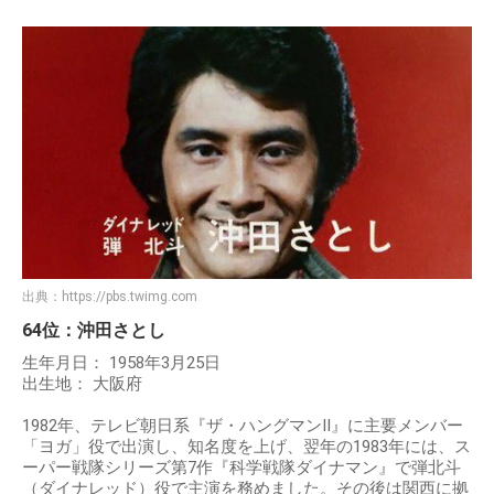
出典：
https://pbs.twimg.com
64位：沖田さとし
生年月日： 1958年3月25日
出生地： 大阪府
1982年、テレビ朝日系『ザ・ハングマンII』に主要メンバー
「ヨガ」役で出演し、知名度を上げ、翌年の1983年には、ス
ーパー戦隊シリーズ第7作『科学戦隊ダイナマン』で弾北斗
（ダイナレッド）役で主演を務めました。その後は関西に拠