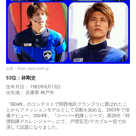
出典：
https://pics.prcm.jp
53位：林剛史
生年月日： 1982年8月15日
出生地： 兵庫県 神戸市
「BiDaN」のコンテストで関西地区グランプリに選ばれたこ
とからファッションモデルとして活動を始める。2003年で俳
優デビュー。2004年、『スーパー戦隊シリーズ』第28作『特
捜戦隊デカレンジャー』にて、戸増宝児/デカブルー役で出
演して話題になりました。