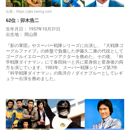
出典：
https://pbs.twimg.com
62位：卯木浩二
生年月日： 1957年10月31日
出生地： 岡山県
『影の軍団』やスーパー戦隊シリーズに出演し、『大戦隊ゴ
ーグルファイブ』の終盤で負傷した伊藤久二康の代役として
ゴーグルイエローのスーツアクターを務めた。その後、『科
学戦隊ダイナマン』にて春田純一と共に変身前と変身後の両
方を演じています。1983年、スーパー戦隊シリーズ第7作
『科学戦隊ダイナマン』の島洋介 / ダイナブルーとしてレギ
ュラー出演を務めました。