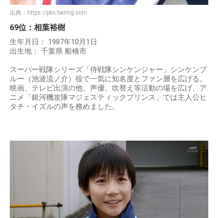
出典：
https://pbs.twimg.com
69位：相葉裕樹
生年月日： 1987年10月1日
出生地： 千葉県 船橋市
スーパー戦隊シリーズ「侍戦隊シンケンジャー」シンケンブ
ルー（池波流ノ介）役で一気に知名度とファン層を広げる。
映画、テレビ出演の他、声優、吹替え等活動の場を広げ、ア
ニメ「銀河機攻隊マジェスティックプリンス」では主人公ヒ
タチ・イズルの声を務めました。