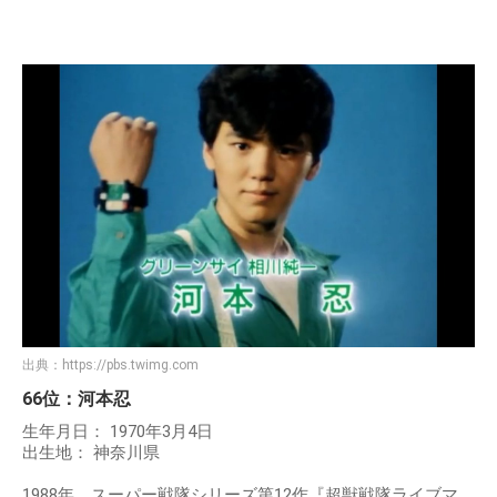
出典：
https://pbs.twimg.com
66位：河本忍
生年月日： 1970年3月4日
出生地： 神奈川県
1988年、スーパー戦隊シリーズ第12作『超獣戦隊ライブマ