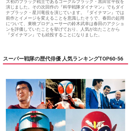
ズ初のブラック戦士であるゴーグルブラック・黒田官平役を
演じました。その次回作の『科学戦隊ダイナマン』でもダイ
ナブラック・星川竜役を演じています。『ダイナマン』では
前作とイメージを変えることを意識したそうで、春田の起用
について、東映プロデューサーの鈴木武幸は春田のアクショ
ンを評価していたことを挙げており、人気が出たことから
『ダイナマン』でも続投することになりました。
スーパー戦隊の歴代俳優 人気ランキングTOP60-56