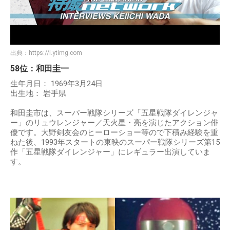
出典：
https://i.ytimg.com
58位：和田圭一
生年月日： 1969年3月24日
出生地： 岩手県
和田圭市は、スーパー戦隊シリーズ「五星戦隊ダイレンジャ
ー」のリュウレンジャー／天火星・亮を演じたアクション俳
優です。大野剣友会のヒーローショー等ので下積み経験を重
ねた後、1993年スタートの東映のスーパー戦隊シリーズ第15
作「五星戦隊ダイレンジャー」にレギュラー出演していま
す。