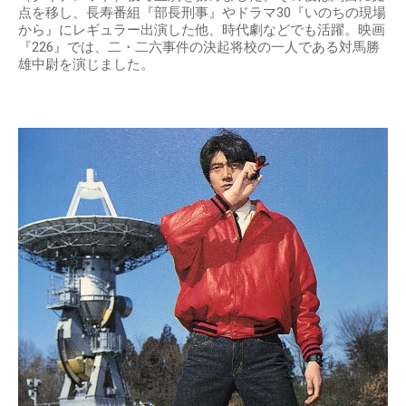
点を移し、長寿番組『部長刑事』やドラマ30『いのちの現場
から』にレギュラー出演した他、時代劇などでも活躍。映画
『226』では、二・二六事件の決起将校の一人である対馬勝
雄中尉を演じました。