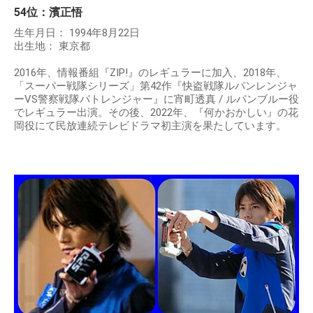
54位：濱正悟
生年月日： 1994年8月22日
出生地： 東京都
2016年、情報番組『ZIP!』のレギュラーに加入、2018年、
「スーパー戦隊シリーズ」第42作『快盗戦隊ルパンレンジャ
ーVS警察戦隊パトレンジャー』に宵町透真 / ルパンブルー役
でレギュラー出演。その後、2022年、『何かおかしい』の花
岡役にて民放連続テレビドラマ初主演を果たしています。