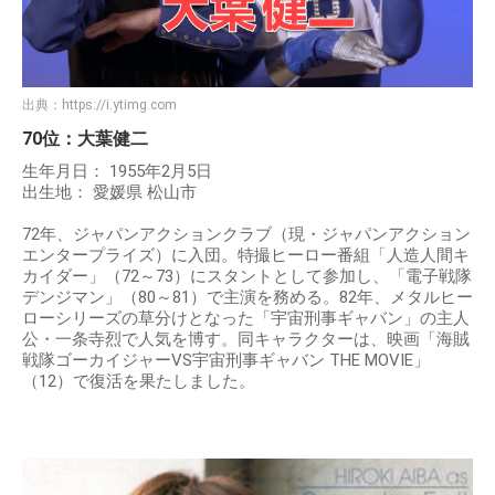
出典：
https://i.ytimg.com
70位：大葉健二
生年月日： 1955年2月5日
出生地： 愛媛県 松山市
72年、ジャパンアクションクラブ（現・ジャパンアクション
エンタープライズ）に入団。特撮ヒーロー番組「人造人間キ
カイダー」（72～73）にスタントとして参加し、「電子戦隊
デンジマン」（80～81）で主演を務める。82年、メタルヒー
ローシリーズの草分けとなった「宇宙刑事ギャバン」の主人
公・一条寺烈で人気を博す。同キャラクターは、映画「海賊
戦隊ゴーカイジャーVS宇宙刑事ギャバン THE MOVIE」
（12）で復活を果たしました。