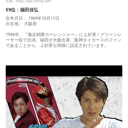
出典：
https://pbs.twimg.com
59位：福田佳弘
生年月日： 1969年10月11日
出生地： 大阪府
1996年、『激走戦隊カーレンジャー』に上杉実 / グリーンレ
ーサー役で出演。福田が大阪出身、阪神タイガースのファン
であることから、上杉実も同様に設定されています。