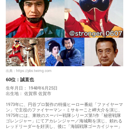
出典：
https://pbs.twimg.com
60位：誠直也
生年月日： 1948年6月25日
出生地： 佐賀県 佐賀市
1973年に、円谷プロ製作の特撮ヒーロー番組「ファイヤーマ
ン」で主役のファイヤーマン・ミサキーこと岬大介を演じ、
1975年には、東映のスーパー戦隊シリーズ第1作「秘密戦隊
ゴレンジャー」にてアカレンジャー／海城剛を演じ、頼れる
レッドリーダーを好演し、後に「海賊戦隊ゴーカイジャー」