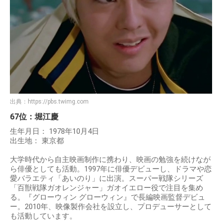
出典：
https://pbs.twimg.com
67位：堀江慶
生年月日： 1978年10月4日
出生地： 東京都
大学時代から自主映画制作に携わり、映画の勉強を続けなが
ら俳優としても活動。1997年に俳優デビューし、ドラマや恋
愛バラエティ「あいのり」に出演。スーパー戦隊シリーズ
「百獣戦隊ガオレンジャー」ガオイエロー役で注目を集め
る。『グローウィン グローウィン』で長編映画監督デビュ
ー。2010年、映像製作会社を設立し、プロデューサーとして
も活動しています。