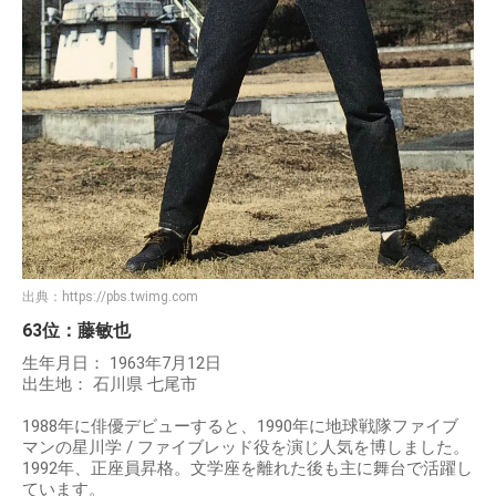
出典：
https://pbs.twimg.com
63位：藤敏也
生年月日： 1963年7月12日
出生地： 石川県 七尾市
1988年に俳優デビューすると、1990年に地球戦隊ファイブ
マンの星川学 / ファイブレッド役を演じ人気を博しました。
1992年、正座員昇格。文学座を離れた後も主に舞台で活躍し
ています。