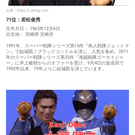
出典：
https://i.ytimg.com
71位：若松俊秀
生年月日： 1965年12月6日
出生地： 宮崎県 宮崎市
1991年、スーパー戦隊シリーズ第15作『鳥人戦隊ジェットマ
ン』で結城凱 / ブラックコンドルを演じ、人気を集め、2011
年のスーパー戦隊シリーズ第35作『海賊戦隊ゴーカイジャ
ー』に井上敏樹からのオファーを受け、9月4日の放送回で
1992年以来、19年ぶりに結城凱を演じています。