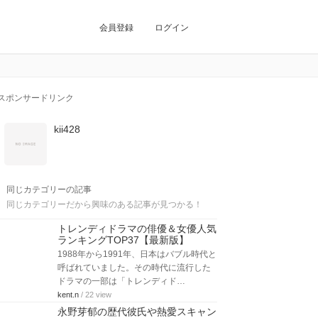
会員登録
ログイン
スポンサードリンク
kii428
同じカテゴリーの記事
同じカテゴリーだから興味のある記事が見つかる！
トレンディドラマの俳優＆女優人気
ランキングTOP37【最新版】
1988年から1991年、日本はバブル時代と
呼ばれていました。その時代に流行した
ドラマの一部は「トレンディド…
kent.n
/ 22 view
永野芽郁の歴代彼氏や熱愛スキャン