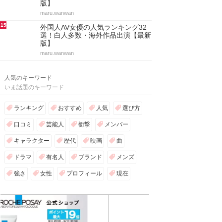
版】
maru.wanwan
15
外国人AV女優の人気ランキング32
選！白人多数・海外作品出演【最新
版】
maru.wanwan
人気のキーワード
いま話題のキーワード
ランキング
おすすめ
人気
選び方
口コミ
芸能人
衝撃
メンバー
キャラクター
歴代
映画
曲
ドラマ
有名人
ブランド
メンズ
強さ
女性
プロフィール
現在