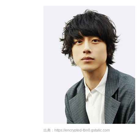
出典：
https://encrypted-tbn0.gstatic.com