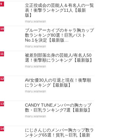
9
立正佼成会の芸能人＆有名人の一覧
表！衝撃ランキング11人【最新
版】
maru.wanwan
10
ブルーアーカイブのキャラ胸カップ
数ランキング80選！巨乳バスト
No.1を決定【最新版…
maru.wanwan
11
被差別部落出身の芸能人/有名人50
選！衝撃順にランキング【最新版】
maru.wanwan
12
AV女優30人の引退と現在！衝撃順
にランキング【最新版】
maru.wanwan
13
CANDY TUNEメンバーの胸カップ
数・巨乳ランキング7選【最新版】
maru.wanwan
14
にじさんじのメンバー胸カップ数ラ
ンキング65選！貧乳～巨乳【最新