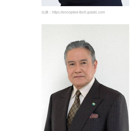
出典：
https://encrypted-tbn0.gstatic.com