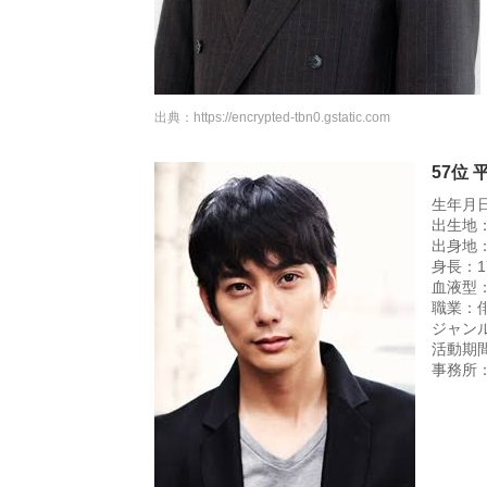
出典：
https://encrypted-tbn0.gstatic.com
57位 
生年月日
出生地
出身地
身長：17
血液型
職業：
ジャン
活動期間
事務所