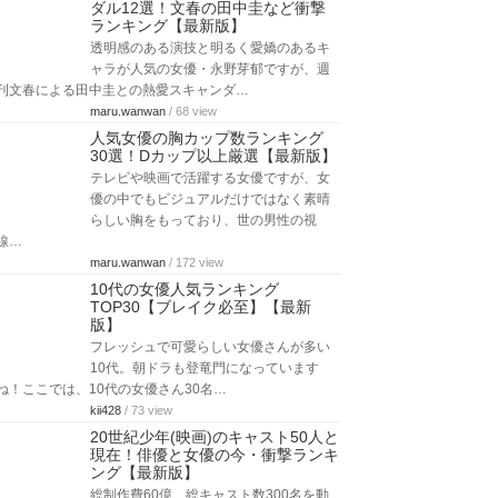
ダル12選！文春の田中圭など衝撃
ランキング【最新版】
透明感のある演技と明るく愛嬌のあるキ
ャラが人気の女優・永野芽郁ですが、週
刊文春による田中圭との熱愛スキャンダ…
maru.wanwan
/ 68 view
人気女優の胸カップ数ランキング
30選！Dカップ以上厳選【最新版】
テレビや映画で活躍する女優ですが、女
優の中でもビジュアルだけではなく素晴
らしい胸をもっており、世の男性の視
線…
maru.wanwan
/ 172 view
10代の女優人気ランキング
TOP30【ブレイク必至】【最新
版】
フレッシュで可愛らしい女優さんが多い
10代。朝ドラも登竜門になっています
ね！ここでは、10代の女優さん30名…
kii428
/ 73 view
20世紀少年(映画)のキャスト50人と
現在！俳優と女優の今・衝撃ランキ
ング【最新版】
総制作費60億、総キャスト数300名を動