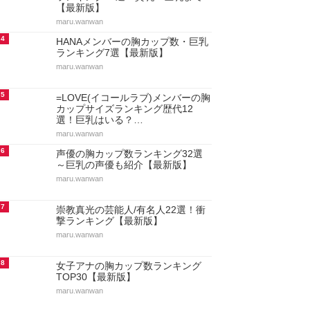
【最新版】
maru.wanwan
4
HANAメンバーの胸カップ数・巨乳
ランキング7選【最新版】
maru.wanwan
5
=LOVE(イコールラブ)メンバーの胸
カップサイズランキング歴代12
選！巨乳はいる？…
maru.wanwan
6
声優の胸カップ数ランキング32選
～巨乳の声優も紹介【最新版】
maru.wanwan
7
崇教真光の芸能人/有名人22選！衝
撃ランキング【最新版】
maru.wanwan
8
女子アナの胸カップ数ランキング
TOP30【最新版】
maru.wanwan