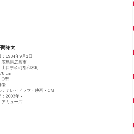
平岡祐太
：1984年9月1日
：広島県広島市
：山口県玖珂郡和木町
8 cm
：O型
俳優
ル：テレビドラマ・映画・CM
：2003年 -
：アミューズ