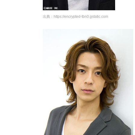
出典：
https://encrypted-tbn0.gstatic.com