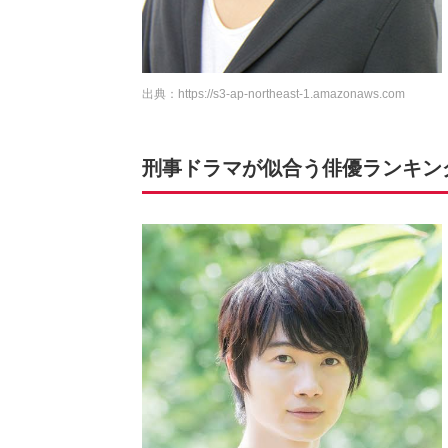
出典：
https://s3-ap-northeast-1.amazonaws.com
刑事ドラマが似合う俳優ランキング 