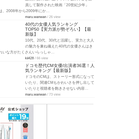
員して製作された映画「20世紀少年」
は、2008年から2009年にか…
maru.wanwan
/ 26 view
40代の女優人気ランキング
TOP50【実力派が勢ぞろい】【最
新版】
10代、20代、30代と活躍し、実力と大人
の魅力を兼ね備えた40代の女優さんはき
れいな方がたくさんいらっしゃ…
kii428
/ 66 view
ドコモ歴代CM女優/出演者36選！人
気ランキング【最新版】
ドコモのCMは、ストーリー形式になって
いたり、関連CMもかわいさを押し出して
いたりと視聴者を飽きさせない内容…
maru.wanwan
/ 73 view