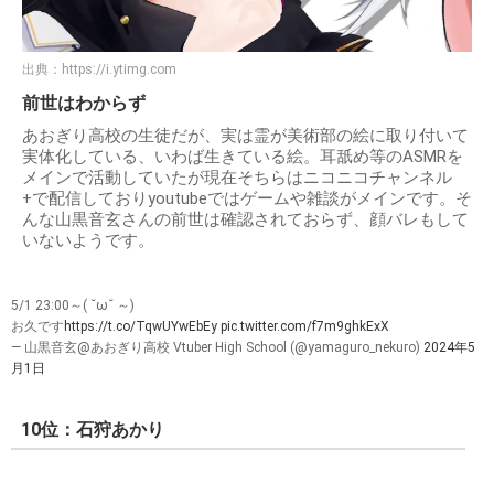
出典：
https://i.ytimg.com
前世はわからず
あおぎり高校の生徒だが、実は霊が美術部の絵に取り付いて
実体化している、いわば生きている絵。耳舐め等のASMRを
メインで活動していたが現在そちらはニコニコチャンネル
+で配信しておりyoutubeではゲームや雑談がメインです。そ
んな山黒音玄さんの前世は確認されておらず、顔バレもして
いないようです。
5/1 23:00～( ˘ω˘ ～)
お久です
https://t.co/TqwUYwEbEy
pic.twitter.com/f7m9ghkExX
— 山黒音玄@あおぎり高校 Vtuber High School (@yamaguro_nekuro)
2024年5
月1日
10位：石狩あかり