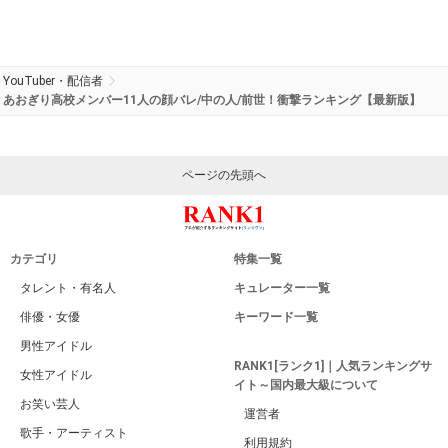
YouTuber・配信者
あおぎり高校メンバー11人の顔バレ/中の人/前世！衝撃ランキング【最新版】
ページの先頭へ
カテゴリ
特集一覧
タレント・有名人
キュレーター一覧
俳優・女優
キーワード一覧
男性アイドル
RANK1[ランク1]｜人気ランキングサ
女性アイドル
イト～国内最大級について
お笑い芸人
運営者
歌手・アーティスト
利用規約