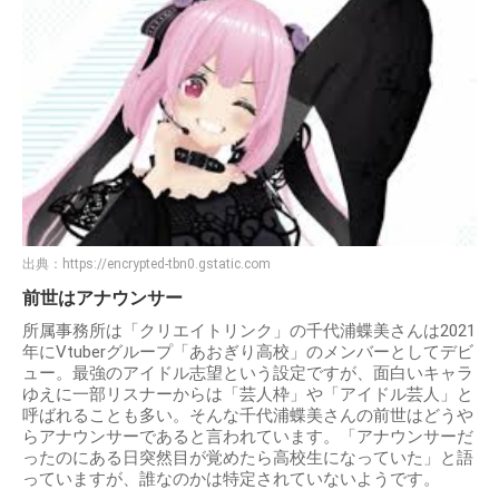
出典：
https://encrypted-tbn0.gstatic.com
前世はアナウンサー
所属事務所は「クリエイトリンク」の千代浦蝶美さんは2021
年にVtuberグループ「あおぎり高校」のメンバーとしてデビ
ュー。最強のアイドル志望という設定ですが、面白いキャラ
ゆえに一部リスナーからは「芸人枠」や「アイドル芸人」と
呼ばれることも多い。そんな千代浦蝶美さんの前世はどうや
らアナウンサーであると言われています。「アナウンサーだ
ったのにある日突然目が覚めたら高校生になっていた」と語
っていますが、誰なのかは特定されていないようです。