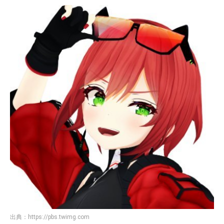
出典：
https://pbs.twimg.com