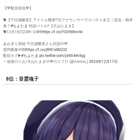
【💙配信告知💙】
🐕【千代浦蝶美】アイドル襲来!?元アナウンサーでスパチャ女王！昆虫・雑草
食？
#ちよたま
対談バトル!!【犬山たまき】
🐕12月18日23時~24時
https://t.co/YQVl6Bnr4n
あおぎり高校 千代浦蝶美さん対談🐶💙
質問募集中💌
https://t.co/jRN1eSkQ32
配信タグ▶️
#ちよたま
pic.twitter.com/jsN54eVAjg
— 佃煮のりお/犬山たまき🐶💙のりプロ (@norioo_)
2023年12月17日
8位：音霊魂子