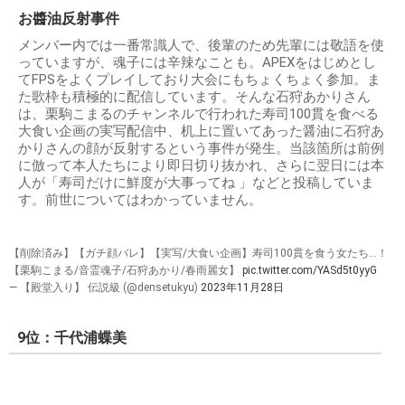
お醬油反射事件
メンバー内では一番常識人で、後輩のため先輩には敬語を使
っていますが、魂子には辛辣なことも。APEXをはじめとし
てFPSをよくプレイしており大会にもちょくちょく参加。ま
た歌枠も積極的に配信しています。そんな石狩あかりさん
は、栗駒こまるのチャンネルで行われた寿司100貫を食べる
大食い企画の実写配信中、机上に置いてあった醤油に石狩あ
かりさんの顔が反射するという事件が発生。当該箇所は前例
に倣って本人たちにより即日切り抜かれ、さらに翌日には本
人が「寿司だけに鮮度が大事ってね 」などと投稿していま
す。前世についてはわかっていません。
【削除済み】【ガチ顔バレ】【実写/大食い企画】寿司100貫を食う女たち...！
【栗駒こまる/音霊魂子/石狩あかり/春雨麗女】
pic.twitter.com/YASd5t0yyG
— 【殿堂入り】 伝説級 (@densetukyu)
2023年11月28日
9位：千代浦蝶美