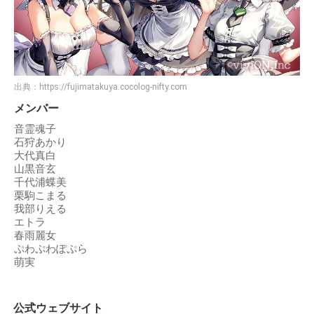
出典：
https://fujimatakuya.cocolog-nifty.com
メンバー
音霊魂子
石狩あかり
大代真白
山黒音玄
千代浦蝶美
栗駒こまる
我部りえる
エトラ
春雨麗女
ぷわぷわぽぷら
萌実
公式ウェブサイト