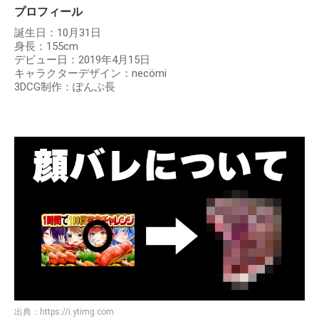
プロフィール
誕生日：10月31日
身長：155cm
デビュー日：2019年4月15日
キャラクターデザイン：necömi
3DCG制作：ぽんぷ長
出典：
https://i.ytimg.com