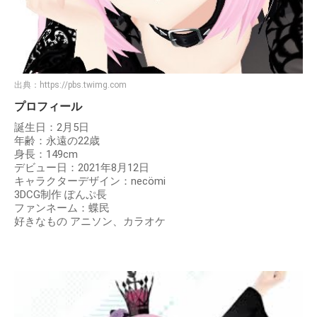
出典：
https://pbs.twimg.com
プロフィール
誕生日：2月5日
年齢：永遠の22歳
身長：149cm
デビュー日：2021年8月12日
キャラクターデザイン：necömi
3DCG制作 ぽんぷ長
ファンネーム：蝶民
好きなもの アニソン、カラオケ