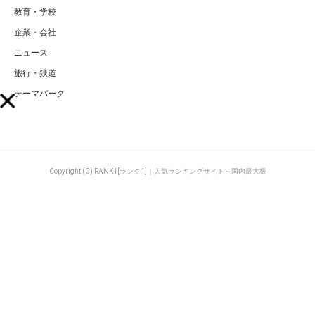
教育・学校
企業・会社
ニュース
旅行・鉄道
テーマパーク
Copyright (C) RANK1[ランク1]｜人気ランキングサイト～国内最大級