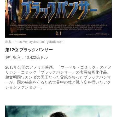
出典：
https://encrypted-tbn1.gstatic.com
第12位 ブラックパンサー
興行収入：13.422億ドル
2018年公開のアメリカ映画。「マーベル・コミック」のアメ
リカン・コミック『ブラックパンサー』の実写映画化作品。
超文明国ワカンダの国王だった父親を失ったブラックパンサ
ーが、国の秘密を守るため世界中の敵と戦う姿を描いたアク
ションファンタジー。