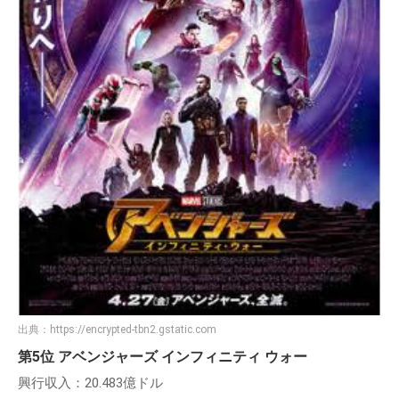
出典：
https://encrypted-tbn2.gstatic.com
第5位 アベンジャーズ インフィニティ ウォー
興行収入：20.483億ドル