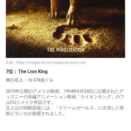
出典：
https://images-na.ssl-images-amazon.com
7位：The Lion King
興行収入：16.578億ドル
2019年公開のアメリカ映画。1994年6月24日に公開されたデ
ィズニーの長編アニメーション映画「ライオンキング」のフ
ルCGリメイク作品です。
主人公の幼馴染役には、「ドリームガールズ」に出演した歌
姫ビヨンセが抜擢されました。