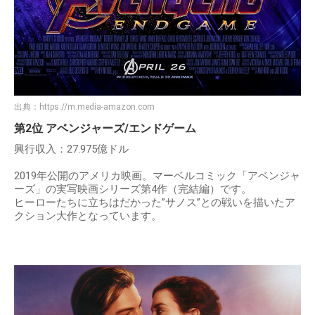
出典：
https://m.media-amazon.com
第2位 アベンジャーズ/エンドゲーム
興行収入：27.975億ドル
2019年公開のアメリカ映画。マーベルコミック「アベンジャ
ーズ」の実写映画シリーズ第4作（完結編）です。
ヒーローたちに立ちはだかった”サノス”との戦いを描いたア
クション大作となっています。