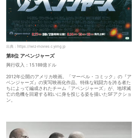
出典：
https://iwiz-movies.c.yimg.jp
第8位 アベンジャーズ
興行収入：15.188億ドル
2012年公開のアメリカ映画。「マーベル・コミック」の『ア
ベンジャーズ』の実写映画化作品。特殊な戦闘力を誇る者た
ちによって編成されたチーム「アベンジャーズ」が、地球滅
亡の危機を回避する戦いに身を投じる姿を描いたSFアクショ
ン。