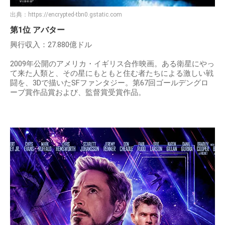
出典：
https://encrypted-tbn0.gstatic.com
第1位 アバター
興行収入：27.880億ドル
2009年公開のアメリカ・イギリス合作映画。ある衛星にやっ
て来た人類と、その星にもともと住む者たちによる激しい戦
闘を、3Dで描いたSFファンタジー。第67回ゴールデングロ
ーブ賞作品賞および、監督賞受賞作品。