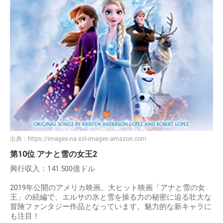
出典：
https://images-na.ssl-images-amazon.com
第10位 アナと雪の女王2
興行収入：141.500億ドル
2019年公開のアメリカ映画。大ヒット映画「アナと雪の女
王」の続編で、エルサの氷と雪を操る力の秘密に迫る壮大な
冒険ファンタジー作品となっています。魅力的な新キャラに
も注目！