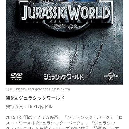
出典：
https://encrypted-tbn1.gstatic.com
第6位 ジュラシックワールド
興行収入：16.717億ドル
2015年公開のアメリカ映画。『ジュラシック・パーク』『ロ
スト・ワールド/ジュラシック・パーク』、『ジュラシッ
ク・パークIII』から続くシリーズの第4作目。恐竜をテーマ