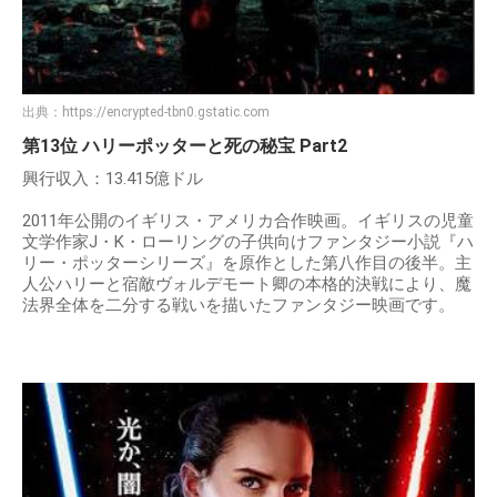
出典：
https://encrypted-tbn0.gstatic.com
第13位 ハリーポッターと死の秘宝 Part2
興行収入：13.415億ドル
2011年公開のイギリス・アメリカ合作映画。イギリスの児童
文学作家J・K・ローリングの子供向けファンタジー小説『ハ
リー・ポッターシリーズ』を原作とした第八作目の後半。主
人公ハリーと宿敵ヴォルデモート卿の本格的決戦により、魔
法界全体を二分する戦いを描いたファンタジー映画です。