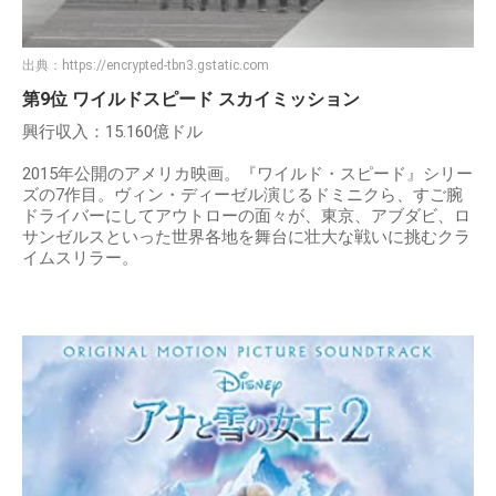
出典：
https://encrypted-tbn3.gstatic.com
第9位 ワイルドスピード スカイミッション
興行収入：15.160億ドル
2015年公開のアメリカ映画。『ワイルド・スピード』シリー
ズの7作目。ヴィン・ディーゼル演じるドミニクら、すご腕
ドライバーにしてアウトローの面々が、東京、アブダビ、ロ
サンゼルスといった世界各地を舞台に壮大な戦いに挑むクラ
イムスリラー。