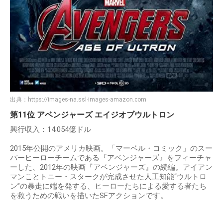
出典：
https://images-na.ssl-images-amazon.com
第11位 アベンジャーズ エイジオブウルトロン
興行収入：14.054億ドル
2015年公開のアメリカ映画。「マーベル・コミック」のスー
パーヒーローチームである『アベンジャーズ』をフィーチャ
ーした、2012年の映画『アベンジャーズ』の続編。アイアン
マンことトニー・スタークが完成させた人工知能“ウルトロ
ン”の暴走に端を発する、ヒーローたちによる愛する者たち
を救うための戦いを描いたSFアクションです。