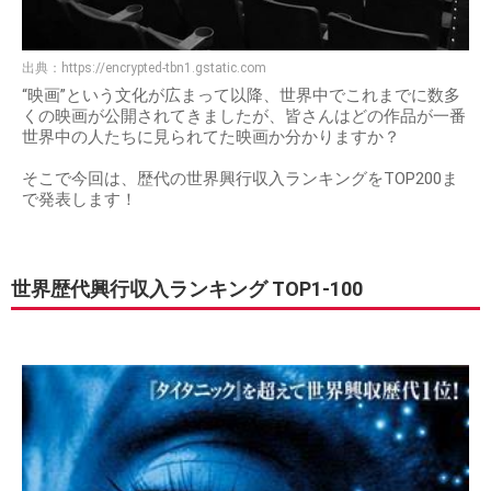
出典：
https://encrypted-tbn1.gstatic.com
“映画”という文化が広まって以降、世界中でこれまでに数多
くの映画が公開されてきましたが、皆さんはどの作品が一番
世界中の人たちに見られてた映画か分かりますか？
そこで今回は、歴代の世界興行収入ランキングをTOP200ま
で発表します！
世界歴代興行収入ランキング TOP1-100