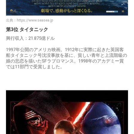
出典：
https://www.seasea.jp
第3位 タイタニック
興行収入：21.875億ドル
1997年公開のアメリカ映画。1912年に実際に起きた英国客
船タイタニック号沈没事故を基に、貧しい青年と上流階級の
娘の悲恋を描いたSFラブロマンス。1998年のアカデミー賞
では11部門で受賞しました。