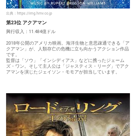
出典：
https://img.hmv.co.jp
第23位 アクアマン
興行収入：11.484億ドル
2018年公開のアメリカ映画。海洋生物と意思疎通できる「ア
クアマン」が、人類存亡の危機に立ち向かうアクション作品
です。
監督は「ソウ」「インシディアス」などに携ったジェーム
ズ・ワン。そして主人公は「ジャスティス・リーグ」でアク
アマンを演じたジェイソン・モモアが担当しています。