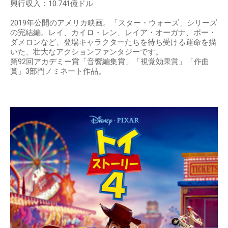
興行収入：10.741億ドル
2019年公開のアメリカ映画。「スター・ウォーズ」シリーズ
の完結編。レイ、カイロ・レン、レイア・オーガナ、ポー・
ダメロンなど、登場キャラクターたちを待ち受ける運命を描
いた、壮大なアクションファンタジーです。
第92回アカデミー賞「音響編集賞」「視覚効果賞」「作曲
賞」3部門ノミネート作品。