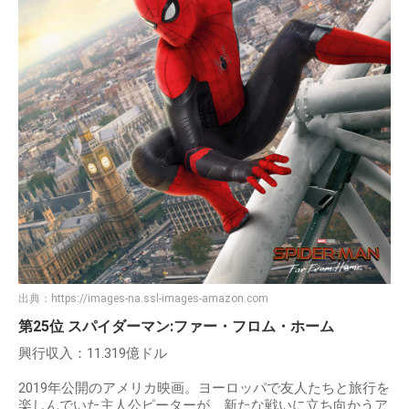
出典：
https://images-na.ssl-images-amazon.com
第25位 スパイダーマン:ファー・フロム・ホーム
興行収入：11.319億ドル
2019年公開のアメリカ映画。ヨーロッパで友人たちと旅行を
楽しんでいた主人公ピーターが、新たな戦いに立ち向かうア