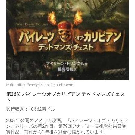
出典：
https://encrypted-tbn1.gstatic.com
第36位 パイレーツオブカリビアン デッドマンズチェス
ト
興行収入：10.662億ドル
2006年公開のアメリカ映画。『パイレーツ・オブ・カリビア
ン』シリーズの第2作目。第79回アカデミー賞視覚効果賞受
賞作品。前作から3年後を舞台に描かれています。