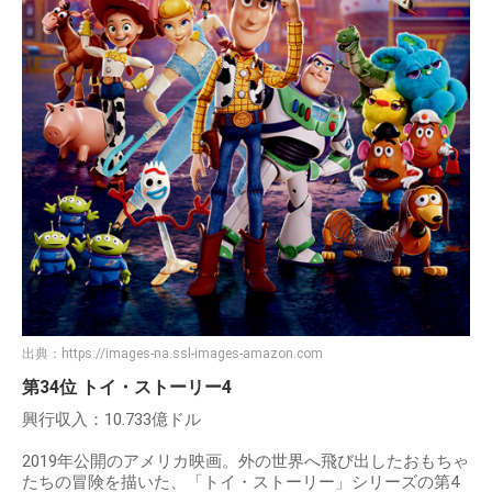
出典：
https://images-na.ssl-images-amazon.com
第34位 トイ・ストーリー4
興行収入：10.733億ドル
2019年公開のアメリカ映画。外の世界へ飛び出したおもちゃ
たちの冒険を描いた、「トイ・ストーリー」シリーズの第4