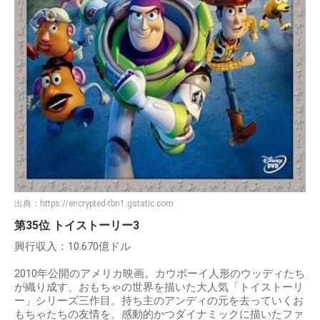
出典：
https://encrypted-tbn1.gstatic.com
第35位 トイストーリー3
興行収入：10.670億ドル
2010年公開のアメリカ映画。カウボーイ人形のウッディたち
が織り成す、おもちゃの世界を描いた大人気「トイストーリ
ー」シリーズ三作目。持ち主のアンディの元を去っていくお
もちゃたちの友情を、感動的かつダイナミックに描いたファ