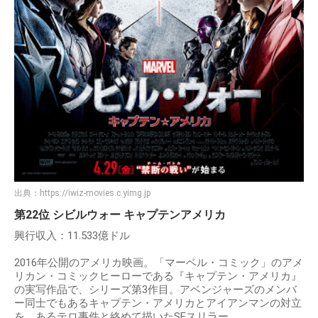
出典：
https://iwiz-movies.c.yimg.jp
第22位 シビルウォー キャプテンアメリカ
興行収入：11.533億ドル
2016年公開のアメリカ映画。「マーベル・コミック」のアメ
リカン・コミックヒーローである『キャプテン・アメリカ』
の実写作品で、シリーズ第3作目。アベンジャーズのメンバ
ー同士でもあるキャプテン・アメリカとアイアンマンの対立
を、あるテロ事件と絡めて描いたSFスリラー。