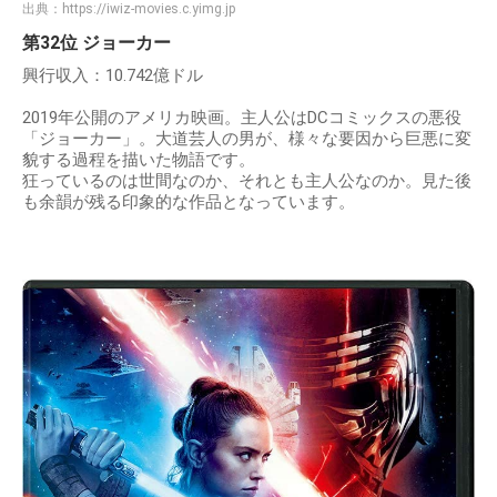
出典：
https://iwiz-movies.c.yimg.jp
第32位 ジョーカー
興行収入：10.742億ドル
2019年公開のアメリカ映画。主人公はDCコミックスの悪役
「ジョーカー」。大道芸人の男が、様々な要因から巨悪に変
貌する過程を描いた物語です。
狂っているのは世間なのか、それとも主人公なのか。見た後
も余韻が残る印象的な作品となっています。