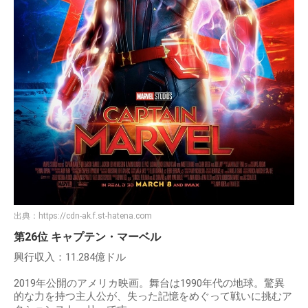
出典：
https://cdn-ak.f.st-hatena.com
第26位 キャプテン・マーベル
興行収入：11.284億ドル
2019年公開のアメリカ映画。舞台は1990年代の地球。驚異
的な力を持つ主人公が、失った記憶をめぐって戦いに挑むア