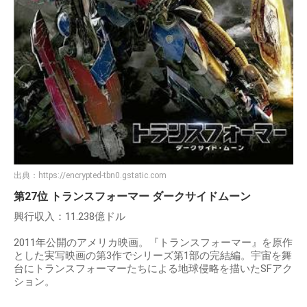
出典：
https://encrypted-tbn0.gstatic.com
第27位 トランスフォーマー ダークサイドムーン
興行収入：11.238億ドル
2011年公開のアメリカ映画。『トランスフォーマー』を原作
とした実写映画の第3作でシリーズ第1部の完結編。宇宙を舞
台にトランスフォーマーたちによる地球侵略を描いたSFアク
ション。