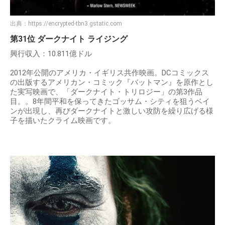
出典：
https://encrypted-tbn3.gstatic.com
第31位 ダークナイト ライジング
興行収入：10.811億ドル
2012年公開のアメリカ・イギリス共作映画。DCコミックス
の出版するアメリカン・コミック『バットマン』を原作とし
た実写映画で、「ダークナイト・トリロジー」の第3作品
目。。8年間平和を保ってきたゴッサム・シティを狙うベイ
ンが出現し、再びダークナイトと激しい攻防を繰り広げる様
子を描いたクライム映画です。