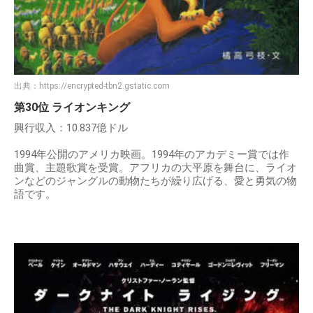
出典：
https://encrypted-tbn2.gstatic.com
第30位 ライオンキング
興行収入：10.837億ドル
1994年公開のアメリカ映画。1994年のアカデミー賞では作
曲賞、主題歌賞を受賞。アフリカの大平原を舞台に、ライオ
ンなどのジャングルの動物たちが繰り広げる、愛と勇気の物
語です。