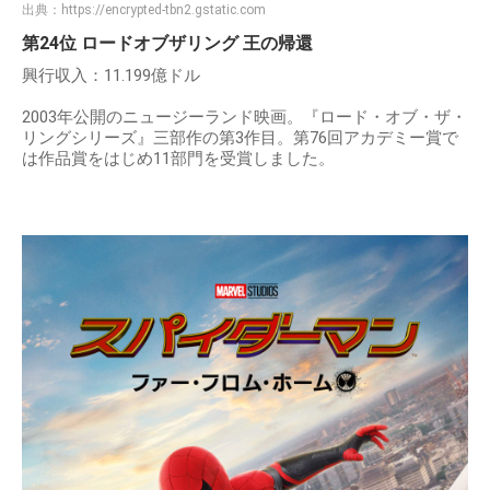
出典：
https://encrypted-tbn2.gstatic.com
第24位 ロードオブザリング 王の帰還
興行収入：11.199億ドル
2003年公開のニュージーランド映画。『ロード・オブ・ザ・
リングシリーズ』三部作の第3作目。第76回アカデミー賞で
は作品賞をはじめ11部門を受賞しました。