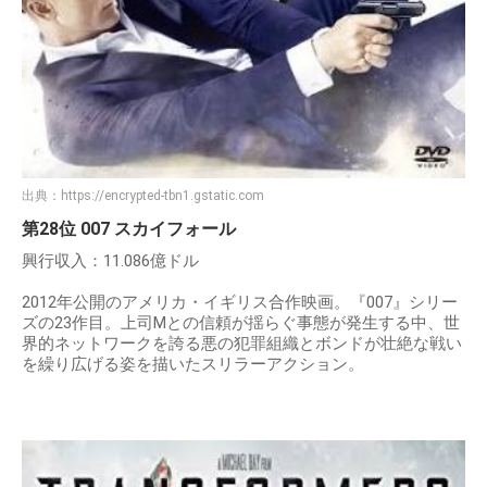
出典：
https://encrypted-tbn1.gstatic.com
第28位 007 スカイフォール
興行収入：11.086億ドル
2012年公開のアメリカ・イギリス合作映画。『007』シリー
ズの23作目。上司Mとの信頼が揺らぐ事態が発生する中、世
界的ネットワークを誇る悪の犯罪組織とボンドが壮絶な戦い
を繰り広げる姿を描いたスリラーアクション。