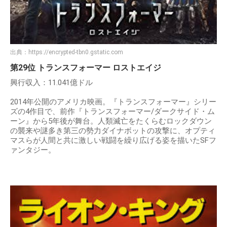
出典：
https://encrypted-tbn0.gstatic.com
第29位 トランスフォーマー ロストエイジ
興行収入：11.041億ドル
2014年公開のアメリカ映画。『トランスフォーマー』シリー
ズの4作目で、前作『トランスフォーマー/ダークサイド・ム
ーン』から5年後が舞台。人類滅亡をたくらむロックダウン
の襲来や謎多き第三の勢力ダイナボットの攻撃に、オプティ
マスらが人間と共に激しい戦闘を繰り広げる姿を描いたSFフ
ァンタジー。