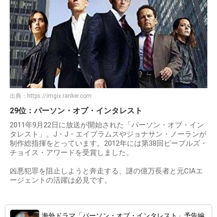
出典：
https://imgix.ranker.com
29位：パーソン・オブ・インタレスト
2011年9月22日に放送が開始された「パーソン・オブ・イン
タレスト」。J・J・エイブラムスやジョナサン・ノーランが
制作総指揮をとっています。2012年には第38回ピープルズ・
チョイス・アワードを受賞しました。
凶悪犯罪を阻止しようと奔走する、謎の億万長者と元CIAエ
ージェントの活躍は必見です。
海外ドラマ「パーソン・オブ・インタレスト」予告編