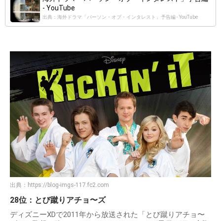
- YouTube
出典：海外ドラマ「パーソン・オブ・インタレスト」予告編 - YouTube
出典：
https://blog-imgs-117.fc2.com
28位：とび蹴りアチョ〜ズ
ディズニーXDで2011年から放送された「とび蹴りアチョ〜