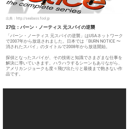
出典：
http://seabass.fool.jp
27位：バーン・ノーティス 元スパイの逆襲
「バーン・ノーティス 元スパイの逆襲」はUSAネットワーク
で2007年から放送されました。日本では「BURN NOTICE 〜
消されたスパイ」のタイトルで2008年から放送開始。
探偵となったスパイが、その技術と知識でさまざまな仕事を
解決に導いていきます。ハラハラするシーンもありながら、
アメリカンジョークも度々飛び出たりと最後まで飽きない作
品です。