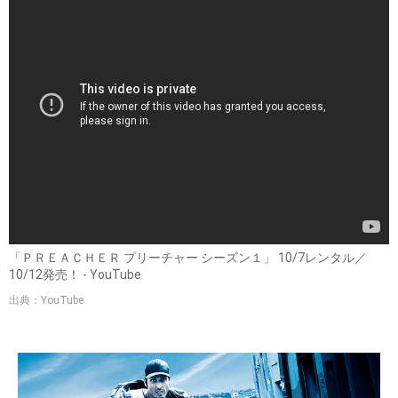
「ＰＲＥＡＣＨＥＲ プリーチャー シーズン１」 10/7レンタル／
10/12発売！ - YouTube
出典：YouTube