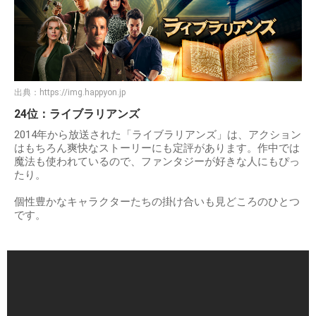
出典：
https://img.happyon.jp
24位：ライブラリアンズ
2014年から放送された「ライブラリアンズ」は、アクション
はもちろん爽快なストーリーにも定評があります。作中では
魔法も使われているので、ファンタジーが好きな人にもぴっ
たり。
個性豊かなキャラクターたちの掛け合いも見どころのひとつ
です。