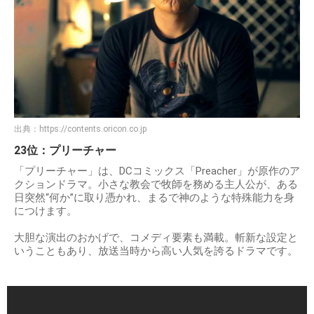
出典：
https://contents.oricon.co.jp
23位：プリーチャー
「プリーチャー」は、DCコミックス「Preacher」が原作のア
クションドラマ。小さな教会で牧師を務める主人公が、ある
日突然“何か”に取り憑かれ、まるで神のような特殊能力を身
につけます。
大胆な演出のおかげで、コメディ要素も満載。斬新な設定と
いうこともあり、放送当時から高い人気を誇るドラマです。