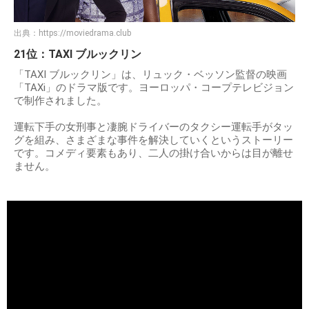
出典：
https://moviedrama.club
21位：TAXI ブルックリン
「TAXI ブルックリン」は、リュック・ベッソン監督の映画
「TAXi」のドラマ版です。ヨーロッパ・コープテレビジョン
で制作されました。
運転下手の女刑事と凄腕ドライバーのタクシー運転手がタッ
グを組み、さまざまな事件を解決していくというストーリー
です。コメディ要素もあり、二人の掛け合いからは目が離せ
ません。