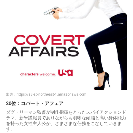
出典：
https://s3-ap-northeast-1.amazonaws.com
20位：コバート・アフェア
ダグ・リーマン監督が制作指揮をとったスパイアクションド
ラマ。新米諜報員でありながらも明晰な頭脳と高い身体能力
を持った女性主人公が、さまざまな任務をこなしていきま
す。