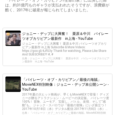
「パイレーツ・オブ・カリビアン/生命の泉」に出演した際
は、約31億円ものギャラが支払われたそうですが、浪費癖が
酷く、2017年に破産が報じられてしまいました。
ジョニー・デップに大興奮！ 栗原＆中川 パイレー
ツオブカリビアン最新作 in上海 - YouTube
ジョニー・デップに大興奮！ 栗原＆中川 パイレーツオブカリ
ビアン最新作 in上海 Subscribe & More Videos:
https://goo.gl/4JfG3y Thank for watching, Please Like Share
And SUBSCRIBE!!! #, #
出典：ジョニー・デップに大興奮！ 栗原＆中川 パイレーツオブカリビア
ン最新作 in上海 - YouTube
「パイレーツ・オブ・カリビアン／最後の海賊」
MovieNEX特別映像：ジョニー・デップ未公開シーン -
YouTube
2017年夏の大ヒット映画が、早くもMovieNEXで登場！ ディズ
ニーが贈るアトラクション・ムービーの決定版。 パイレーツ度
100%！ 冒険、ユーモア、宝探し、バトル、友情、そして“感
動”も。 ジャック・スパロウが『最後の冒険』にいざ旅立つ！
2017年10月18日（水）デジタル配信 2017年11月8日（水）...
出典：「パイレーツ・オブ・カリビアン／最後の海賊」MovieNEX特別映