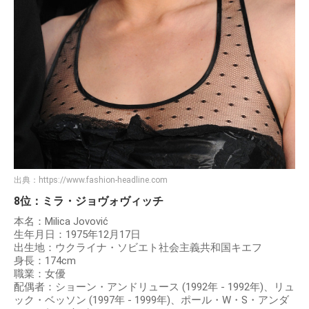
出典：
https://www.fashion-headline.com
8位：ミラ・ジョヴォヴィッチ
本名：Milica Jovović
生年月日：1975年12月17日
出生地：ウクライナ・ソビエト社会主義共和国キエフ
身長：174cm
職業：女優
配偶者：ショーン・アンドリュース (1992年 - 1992年)、リュ
ック・ベッソン (1997年 - 1999年)、ポール・W・S・アンダ