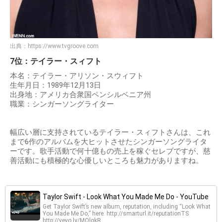
出典：
https://www.tvgroove.com
7位：テイラー・スィフト
本名：テイラー・アリソン・スウィフト
生年月日：1989年12月13日
出身地：アメリカ合衆国ペンシルベニア州
職業：シンガーソングライター
幅広い層に支持されているテイラー・スィフトさんは、これ
まで6作のアルバムを大ヒットさせたシンガーソングライタ
ーです。歌手活動で何十億もの売上を稼ぐセレブですが、慈
善活動にも積極的な心優しいところも魅力がありますね。
Taylor Swift - Look What You Made Me Do - YouTube
Get Taylor Swift’s new album, reputation, including “Look What
You Made Me Do,” here: http://smarturl.it/reputationTS
http://vevo.ly/MOlgkR