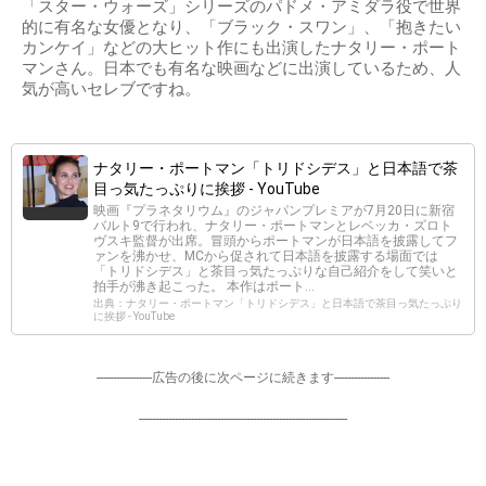
「スター・ウォーズ」シリーズのパドメ・アミダラ役で世界
的に有名な女優となり、「ブラック・スワン」、「抱きたい
カンケイ」などの大ヒット作にも出演したナタリー・ポート
マンさん。日本でも有名な映画などに出演しているため、人
気が高いセレブですね。
ナタリー・ポートマン「トリドシデス」と日本語で茶
目っ気たっぷりに挨拶 - YouTube
映画『プラネタリウム』のジャパンプレミアが7月20日に新宿
バルト9で行われ、ナタリー・ポートマンとレベッカ・ズロト
ヴスキ監督が出席。冒頭からポートマンが日本語を披露してフ
ァンを沸かせ、MCから促されて日本語を披露する場面では
「トリドシデス」と茶目っ気たっぷりな自己紹介をして笑いと
拍手が沸き起こった。 本作はポート...
出典：ナタリー・ポートマン「トリドシデス」と日本語で茶目っ気たっぷり
に挨拶 - YouTube
-----------------広告の後に次ページに続きます-----------------
----------------------------------------------------------------