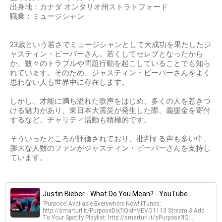
出身地：カナダ オンタリオ州ストラトフォード
職業：ミュージシャン
23歳という若さでミュージシャンとして大成功を果たしたジ
ャスティン・ビーバーさん。若くしてセレブとなったから
か、数々のトラブルや問題行動を起こしていることでも知ら
れています。そのため、ジャスティン・ビーバーさんをよく
思わない人も世界中に存在します。
しかし、才能に満ち溢れた歌声をはじめ、多くの人を惹きつ
ける魅力があり、東日本大震災が発生した際、義援金を寄付
するなど、チャリティ活動も積極的です。
そういったところが評価されており、批判する声も多い中、
膨大な人数のファンがジャスティン・ビーバーさんを支持し
ています。
Justin Bieber - What Do You Mean? - YouTube
‘Purpose’ Available Everywhere Now! iTunes:
http://smarturl.it/PurposeDlx?IQid=VEVO1113 Stream & Add
To Your Spotify Playlist: http://smarturl.it/sPurpose?IQ...