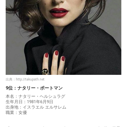
出典：
http://takupath.net
9位：ナタリー・ポートマン
本名：ナタリー・ヘルシュラグ
生年月日：1981年6月9日
出身地：イスラエル エルサレム
職業：女優