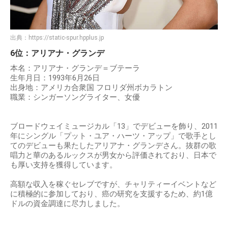
出典：
https://static-spur.hpplus.jp
6位：アリアナ・グランデ
本名：アリアナ・グランデ＝ブテーラ
生年月日：1993年6月26日
出身地：アメリカ合衆国 フロリダ州ボカラトン
職業：シンガーソングライター、女優
ブロードウェイミュージカル「13」でデビューを飾り、2011
年にシングル「プット・ユア・ハーツ・アップ」で歌手とし
てのデビューも果たしたアリアナ・グランデさん。抜群の歌
唱力と華のあるルックスが男女から評価されており、日本で
も厚い支持を獲得しています。
高額な収入を稼ぐセレブですが、チャリティーイベントなど
に積極的に参加しており、癌の研究を支援するため、約1億
ドルの資金調達に尽力しました。