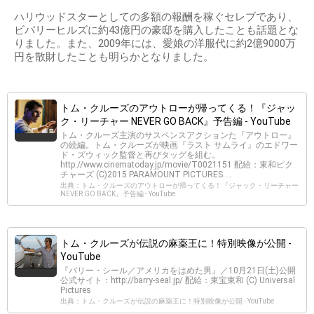
ハリウッドスターとしての多額の報酬を稼ぐセレブであり、
ビバリーヒルズに約43億円の豪邸を購入したことも話題とな
りました。また、2009年には、愛娘の洋服代に約2億9000万
円を散財したことも明らかとなりました。
トム・クルーズのアウトローが帰ってくる！『ジャッ
ク・リーチャー NEVER GO BACK』予告編 - YouTube
トム・クルーズ主演のサスペンスアクションた『アウトロー』
の続編。トム・クルーズが映画『ラスト サムライ』のエドワー
ド・ズウィック監督と再びタッグを組む。
http://www.cinematoday.jp/movie/T0021151 配給：東和ピク
チャーズ (C)2015 PARAMOUNT PICTURES....
出典：トム・クルーズのアウトローが帰ってくる！『ジャック・リーチャー
NEVER GO BACK』予告編 - YouTube
トム・クルーズが伝説の麻薬王に！特別映像が公開 -
YouTube
『バリー・シール／アメリカをはめた男』／10月21日(土)公開
公式サイト：http://barry-seal.jp/ 配給：東宝東和 (C) Universal
Pictures
出典：トム・クルーズが伝説の麻薬王に！特別映像が公開 - YouTube