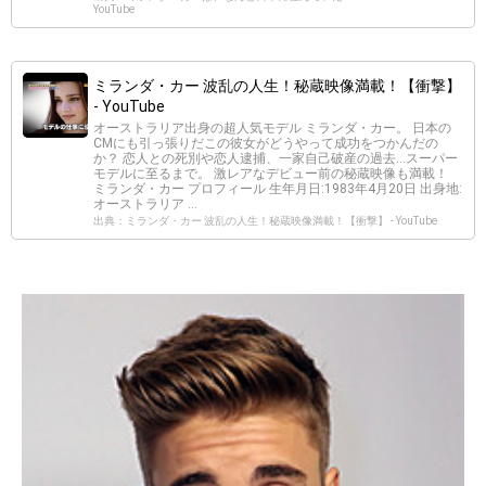
YouTube
ミランダ・カー 波乱の人生！秘蔵映像満載！【衝撃】
- YouTube
オーストラリア出身の超人気モデル ミランダ・カー。 日本の
CMにも引っ張りだこの彼女がどうやって成功をつかんだの
か？ 恋人との死別や恋人逮捕、一家自己破産の過去…スーパー
モデルに至るまで。 激レアなデビュー前の秘蔵映像も満載！
ミランダ・カー プロフィール 生年月日:1983年4月20日 出身地:
オーストラリア ...
出典：ミランダ・カー 波乱の人生！秘蔵映像満載！【衝撃】 - YouTube