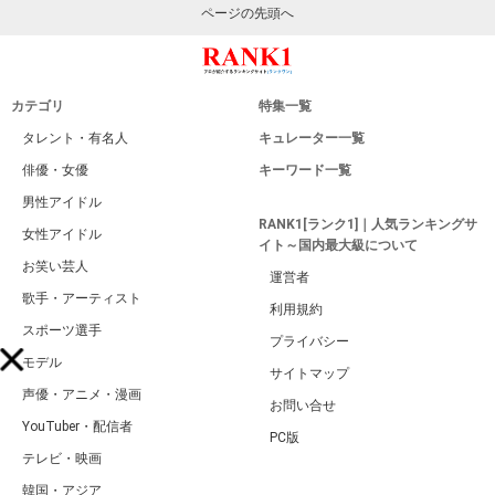
ページの先頭へ
カテゴリ
特集一覧
タレント・有名人
キュレーター一覧
俳優・女優
キーワード一覧
男性アイドル
RANK1[ランク1]｜人気ランキングサ
女性アイドル
イト～国内最大級について
お笑い芸人
運営者
歌手・アーティスト
利用規約
スポーツ選手
プライバシー
モデル
サイトマップ
声優・アニメ・漫画
お問い合せ
YouTuber・配信者
PC版
テレビ・映画
韓国・アジア