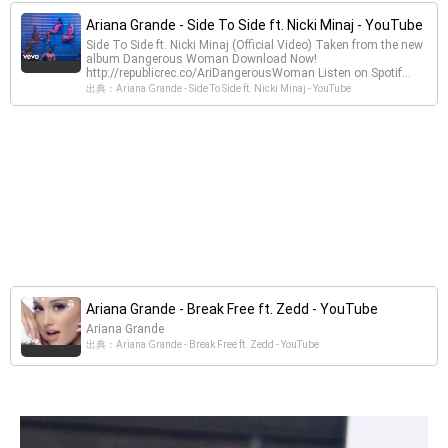
Ariana Grande - Side To Side ft. Nicki Minaj - YouTube
Side To Side ft. Nicki Minaj (Official Video) Taken from the new
album Dangerous Woman Download Now!
http://republicrec.co/AriDangerousWoman Listen on Spotif...
出典：Ariana Grande - Side To Side ft. Nicki Minaj - YouTube
Ariana Grande - Break Free ft. Zedd - YouTube
Ariana Grande
出典：Ariana Grande - Break Free ft. Zedd - YouTube