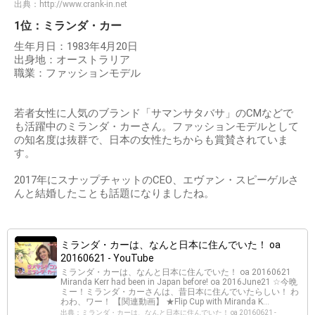
出典：
http://www.crank-in.net
1位：ミランダ・カー
生年月日：1983年4月20日
出身地：オーストラリア
職業：ファッションモデル
若者女性に人気のブランド「サマンサタバサ」のCMなどで
も活躍中のミランダ・カーさん。ファッションモデルとして
の知名度は抜群で、日本の女性たちからも賞賛されていま
す。
2017年にスナップチャットのCEO、エヴァン・スピーゲルさ
んと結婚したことも話題になりましたね。
ミランダ・カーは、なんと日本に住んでいた！ oa
20160621 - YouTube
ミランダ・カーは、なんと日本に住んでいた！ oa 20160621
Miranda Kerr had been in Japan before! oa 2016June21 ☆今晩
ミー！ミランダ・カーさんは、昔日本に住んでいたらしい！ わ
わわ、ワー！ 【関連動画】 ★Flip Cup with Miranda K...
出典：ミランダ・カーは、なんと日本に住んでいた！ oa 20160621 -