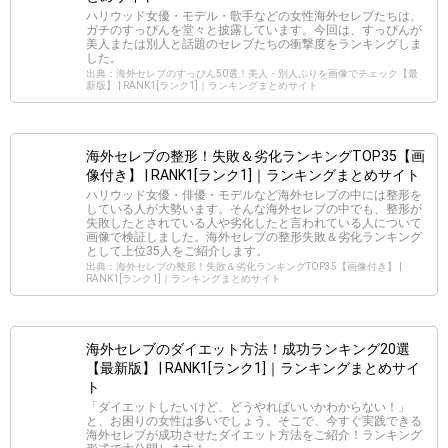
ハリウッド女優・モデル・歌手などの女性海外セレブたちは、
ガチのすっぴんを堂々と披露しています。今回は、すっぴんが
美人または別人と話題のセレブたちの衝撃度をランキングしま
した。
出典：海外セレブのすっぴん50選！美人・別人ぷりを画像でチェック【最
新版】 | RANK1[ランク1]｜ランキングまとめサイト
海外セレブの整形！失敗＆劣化ランキングTOP35【画
像付き】 | RANK1[ランク1]｜ランキングまとめサイト
ハリウッド女優・俳優・モデルなど海外セレブの中には整形を
している人が大勢います。そんな海外セレブの中でも、整形が
失敗したとされている人や劣化したと言われている人について
画像で検証しました。海外セレブの整形失敗＆劣化ランキング
として上位35人をご紹介します。
出典：海外セレブの整形！失敗＆劣化ランキングTOP35【画像付き】 |
RANK1[ランク1]｜ランキングまとめサイト
海外セレブのダイエット方法！成功ランキング20選
【最新版】 | RANK1[ランク1]｜ランキングまとめサイ
ト
「ダイエットしたいけど、どうやればいいかわからない！」
と、お困りの女性は多いでしょう。そこで、今すぐ実践できる
海外セレブが成功させたダイエット方法をご紹介！ランキング