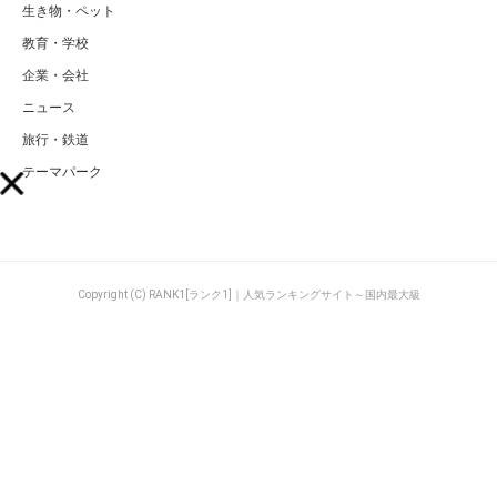
生き物・ペット
教育・学校
企業・会社
ニュース
旅行・鉄道
テーマパーク
Copyright (C) RANK1[ランク1]｜人気ランキングサイト～国内最大級