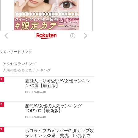
スポンサードリンク
アクセスランキング
人気のあるまとめランキング
1
芸能人より可愛いAV女優ランキン
グ60選【最新版】
maru.wanwan
2
歴代AV女優の人気ランキング
TOP100【最新版】
maru.wanwan
3
ホロライブのメンバーの胸カップ数
ランキング38選！貧乳～巨乳まで