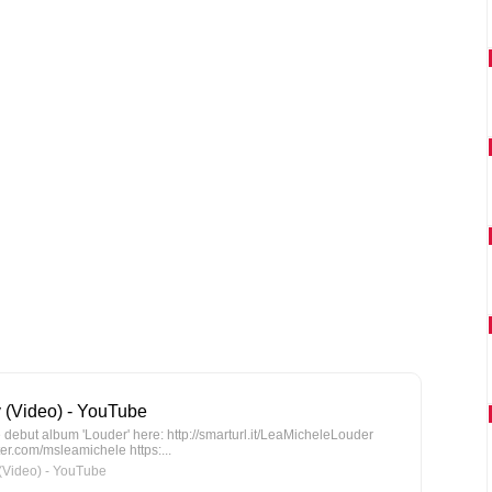
 (Video) - YouTube
debut album 'Louder' here: http://smarturl.it/LeaMicheleLouder
tter.com/msleamichele https:...
Video) - YouTube