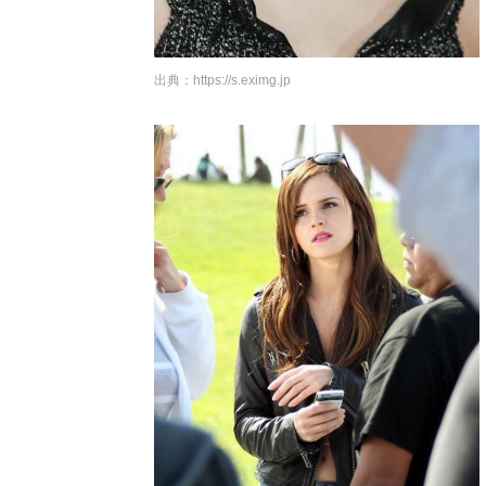
出典：
https://s.eximg.jp