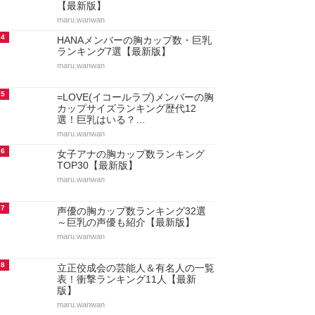
【最新版】
maru.wanwan
4
HANAメンバーの胸カップ数・巨乳
ランキング7選【最新版】
maru.wanwan
5
=LOVE(イコールラブ)メンバーの胸
カップサイズランキング歴代12
選！巨乳はいる？…
maru.wanwan
6
女子アナの胸カップ数ランキング
TOP30【最新版】
maru.wanwan
7
声優の胸カップ数ランキング32選
～巨乳の声優も紹介【最新版】
maru.wanwan
8
立正佼成会の芸能人＆有名人の一覧
表！衝撃ランキング11人【最新
版】
maru.wanwan