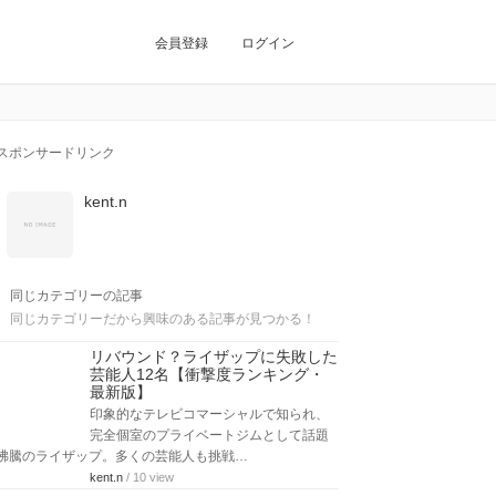
会員登録
ログイン
スポンサードリンク
kent.n
同じカテゴリーの記事
同じカテゴリーだから興味のある記事が見つかる！
リバウンド？ライザップに失敗した
芸能人12名【衝撃度ランキング・
最新版】
印象的なテレビコマーシャルで知られ、
完全個室のプライベートジムとして話題
沸騰のライザップ。多くの芸能人も挑戦…
kent.n
/ 10 view