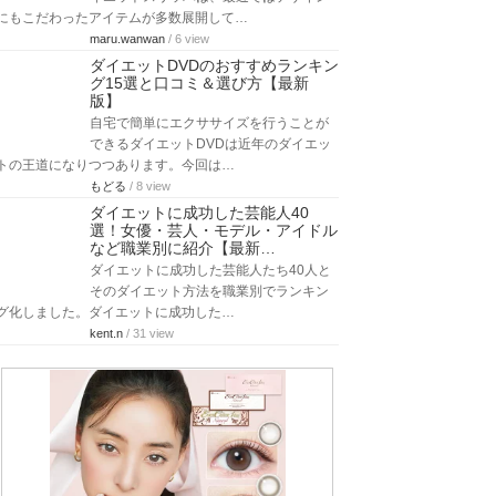
にもこだわったアイテムが多数展開して…
maru.wanwan
/ 6 view
ダイエットDVDのおすすめランキン
グ15選と口コミ＆選び方【最新
版】
自宅で簡単にエクササイズを行うことが
できるダイエットDVDは近年のダイエッ
トの王道になりつつあります。今回は…
もどる
/ 8 view
ダイエットに成功した芸能人40
選！女優・芸人・モデル・アイドル
など職業別に紹介【最新…
ダイエットに成功した芸能人たち40人と
そのダイエット方法を職業別でランキン
グ化しました。ダイエットに成功した…
kent.n
/ 31 view