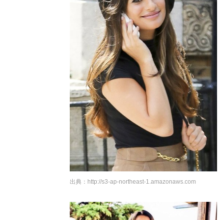
出典：
http://s3-ap-northeast-1.amazonaws.com