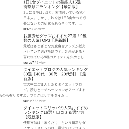
1日1食ダイエットの芸能人15選！
衝撃順にランキング【最新版】
1日に食事は3回と、習慣付いている我々
日本人。しかし、昨今は1日3食食べる必
要はないとの研究もあるそうです。…
kii428
/ 38 view
お腹痩せグッズおすすめ27選！9種
類の人気TOP3【最新版】
最近はさまざまなお腹痩せグッズが販売
されていて選び放題です。効果があると
言われている9種のアイテムを集めまし…
taurus7
/ 8 view
ダイエットブログの人気ランキング
30選【40代・30代・20代別】【最
新版】
世の中にごまんとあるダイエットブロ
グ。読むとモチベーションがアップする
ものも有りますよ。ブログはリアルタイム…
taurus7
/ 8 view
ダイエットスリッパの人気おすすめ
ランキング16選と口コミ＆選び方
【最新版】
使用方法は「履くだけ」という斬新なダ
イエットスリッパは、最近ではデザイン