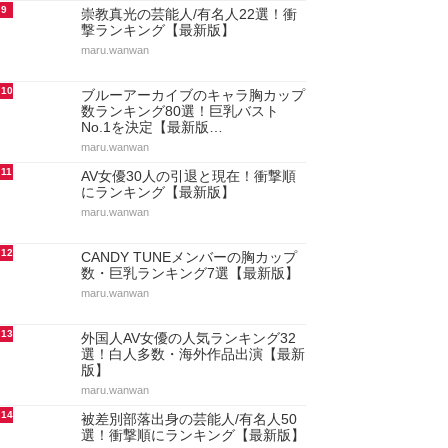
9
崇教真光の芸能人/有名人22選！衝
撃ランキング【最新版】
maru.wanwan
10
ブルーアーカイブのキャラ胸カップ
数ランキング80選！巨乳バスト
No.1を決定【最新版…
maru.wanwan
11
AV女優30人の引退と現在！衝撃順
にランキング【最新版】
maru.wanwan
12
CANDY TUNEメンバーの胸カップ
数・巨乳ランキング7選【最新版】
maru.wanwan
13
外国人AV女優の人気ランキング32
選！白人多数・海外作品出演【最新
版】
maru.wanwan
14
被差別部落出身の芸能人/有名人50
選！衝撃順にランキング【最新版】