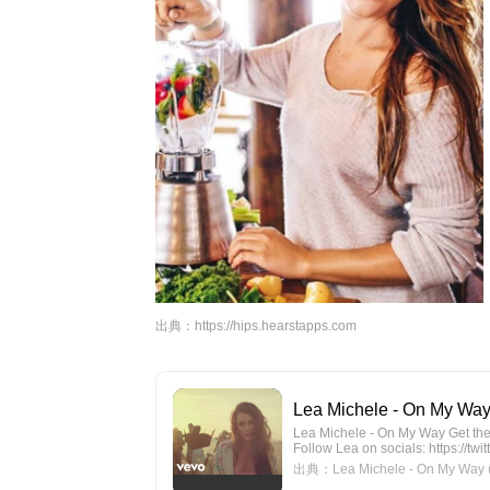
出典：
https://hips.hearstapps.com
Lea Michele - On My Way
Lea Michele - On My Way Get the 
Follow Lea on socials: https://twi
出典：Lea Michele - On My Way (