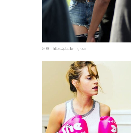
出典：
https://pbs.twimg.com