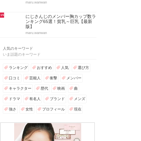
maru.wanwan
15
にじさんじのメンバー胸カップ数ラ
ンキング65選！貧乳～巨乳【最新
版】
maru.wanwan
人気のキーワード
いま話題のキーワード
ランキング
おすすめ
人気
選び方
口コミ
芸能人
衝撃
メンバー
キャラクター
歴代
映画
曲
ドラマ
有名人
ブランド
メンズ
強さ
女性
プロフィール
現在