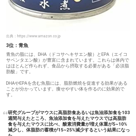
出典：
https://www.amazon.co.jp
3位：青魚
青魚の脂には、DHA（ドコサヘキサエン酸）とEPA（エイコ
サペンタエン酸）が豊富に含まれています。これらは体内で
はほとんど作られず、食品から摂取する必要がある「必須脂
肪酸」です。
DHAやEPAを含む魚脂には、脂肪燃焼を促進する効果がある
ことが分かっています。痩せやすい体を作るのに効果的で
す。
研究グループがマウスに高脂肪食あるいは魚油添加食を103
週間与えたところ、魚油添加食を与えたマウスでは高脂肪
食を与えたマウスに比べ、酸素消費量が増え体重が5~10%
減少し、体脂肪の蓄積が15~25%減少するという結果になっ
た。