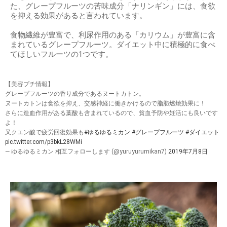
た、グレープフルーツの苦味成分「ナリンギン」には、食欲
を抑える効果があると言われています。
食物繊維が豊富で、利尿作用のある「カリウム」が豊富に含
まれているグレープフルーツ。ダイエット中に積極的に食べ
てほしいフルーツの1つです。
【美容プチ情報】
グレープフルーツの香り成分であるヌートカトン。
ヌートカトンは食欲を抑え、交感神経に働きかけるので脂肪燃焼効果に！
さらに造血作用がある葉酸も含まれているので、貧血予防や妊活にも良いです
よ！
又クエン酸で疲労回復効果も
#ゆるゆるミカン
#グレープフルーツ
#ダイエット
pic.twitter.com/p3bkL28WMi
— ゆるゆるミカン 相互フォローします (@yuruyurumikan7)
2019年7月8日