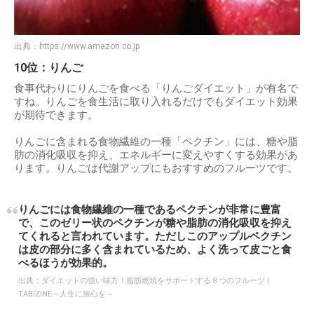
出典：
https://www.amazon.co.jp
10位：りんご
食事代わりにりんごを食べる「りんごダイエット」が有名で
すね。りんごを食生活に取り入れるだけでもダイエット効果
が期待できます。
りんごに含まれる食物繊維の一種「ペクチン」には、糖や脂
肪の消化吸収を抑え、エネルギーに変えやすくする効果があ
ります。りんごは代謝アップにもおすすめのフルーツです。
りんごには食物繊維の一種であるペクチンが非常に豊富
で、このゼリー状のペクチンが糖や脂肪の消化吸収を抑え
てくれると言われています。ただしこのアップルペクチン
は皮の部分に多く含まれているため、よく洗って皮ごと食
べるほうが効果的。
出典：
ダイエットの強い味方！脂肪燃焼をサポートする８つのフルーツ |
TABIZINE～人生に旅心を～