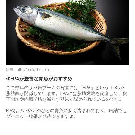
出典：
http://forest17.com
④EPAが豊富な青魚がおすすめ
ここ数年のサバ缶ブームの背景には「EPA」というオメガ3
脂肪酸が関係しています。EPAには脂肪燃焼を促進して、皮
下脂肪や内臓脂肪を減らす効果が認められているのです。
EPAはサバやアジなどの青魚に多く含まれており、缶詰でも
ダイエット効果が期待できますよ。