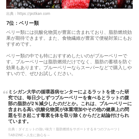
出典：
https://pictkan.com
7位：ベリー類
ベリー類には抗酸化物質が豊富に含まれており、脂肪燃焼効
果が期待できます。また、食物繊維が豊富で便秘対策にもお
すすめです。
ベリー類の中でも特におすすめしたいのがブルーベリーで
す。ブルーベリーは脂肪燃焼だけでなく、脂肪の蓄積を防ぐ
効果もあります。ブルーベリーならスーパーなどで購入しや
すいので、ぜひお試しください。
ミシガン大学の循環器病センターによるラットを使った研
究では、毎日少しずつブルーベリーを食べるとラットの腹
部の脂肪が2％減少したのだとか。これは、ブルーベリーに
含まれる高い抗酸化物質が体重増加やその他の健康上の問
題を引き起こす毒素を体を取り除くからだと結論付けられ
ています。
出典：
ダイエットの強い味方！脂肪燃焼をサポートする８つのフルーツ |
TABIZINE～人生に旅心を～