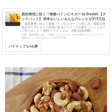
脂肪燃焼に効く♡無糖パインビネガー by 0reole0 【ク
ックパッド】 簡単おいしいみんなのレシピが319万品
「脂肪燃焼に効く♡無糖パインビネガー」の作り方。脂肪を燃
焼させてダイエット効果のあるパイナップル酢をノンシュガー
で作りました！ 材料:パイナップル、米酢(自然発酵)..
出典：脂肪燃焼に効く♡無糖パインビネガー by 0reole0 【クックパッド】
簡単おいしいみんなのレシピが319万品
パイナップル×お酢