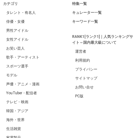
カテゴリ
特集一覧
タレント・有名人
キュレーター一覧
俳優・女優
キーワード一覧
男性アイドル
RANK1[ランク1]｜人気ランキングサ
女性アイドル
イト～国内最大級について
お笑い芸人
運営者
歌手・アーティスト
利用規約
スポーツ選手
プライバシー
モデル
サイトマップ
声優・アニメ・漫画
お問い合せ
YouTuber・配信者
PC版
テレビ・映画
韓国・アジア
海外・世界
生活雑貨
家電製品