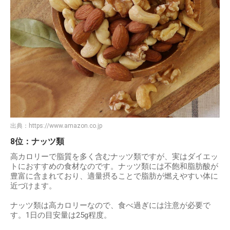
出典：
https://www.amazon.co.jp
8位：ナッツ類
高カロリーで脂質を多く含むナッツ類ですが、実はダイエッ
トにおすすめの食材なのです。ナッツ類には不飽和脂肪酸が
豊富に含まれており、適量摂ることで脂肪が燃えやすい体に
近づけます。
ナッツ類は高カロリーなので、食べ過ぎには注意が必要で
す。1日の目安量は25g程度。