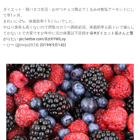
ダイエット・朝バタコ生活・おやつチョコ廃止でくるみor無塩アーモンドにし
て早1ヶ月。
きれいに-2㌔、体脂肪率-1.5ぐらいでした。
やはり身長も高くないので摂取カロリー調節必須。体脂肪率も筋トレで減らし
てかないとで大変ですが年中に元の体重以下目指す😭
#ダイエット垢さんと繋
がりたい
pic.twitter.com/8ztXYWILoy
— ひ〜 (@miyo257d)
2019年9月14日