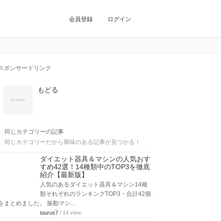
会員登録
ログイン
スポンサードリンク
もどる
同じカテゴリーの記事
同じカテゴリーだから興味のある記事が見つかる！
ダイエット器具＆マシンの人気おす
すめ42選！14種類中のTOP3を徹底
紹介【最新版】
人気のあるダイエット器具＆マシン14種
類それぞれのランキングTOP3・合計42個
をまとめました。 振動マシ…
taurus7
/ 14 view