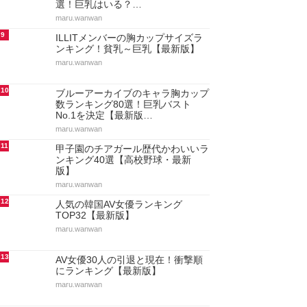
選！巨乳はいる？…
maru.wanwan
9
ILLITメンバーの胸カップサイズラ
ンキング！貧乳～巨乳【最新版】
maru.wanwan
10
ブルーアーカイブのキャラ胸カップ
数ランキング80選！巨乳バスト
No.1を決定【最新版…
maru.wanwan
11
甲子園のチアガール歴代かわいいラ
ンキング40選【高校野球・最新
版】
maru.wanwan
12
人気の韓国AV女優ランキング
TOP32【最新版】
maru.wanwan
13
AV女優30人の引退と現在！衝撃順
にランキング【最新版】
maru.wanwan