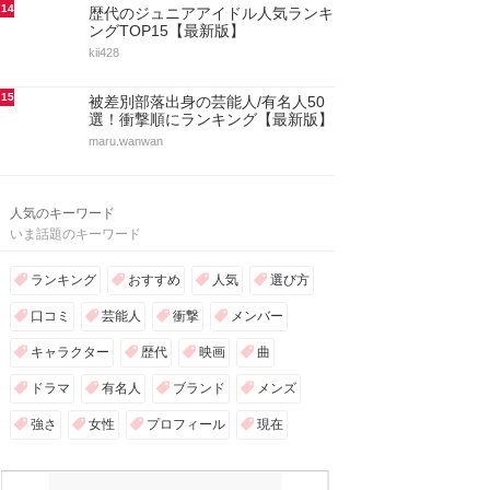
14
歴代のジュニアアイドル人気ランキ
ングTOP15【最新版】
kii428
15
被差別部落出身の芸能人/有名人50
選！衝撃順にランキング【最新版】
maru.wanwan
人気のキーワード
いま話題のキーワード
ランキング
おすすめ
人気
選び方
口コミ
芸能人
衝撃
メンバー
キャラクター
歴代
映画
曲
ドラマ
有名人
ブランド
メンズ
強さ
女性
プロフィール
現在