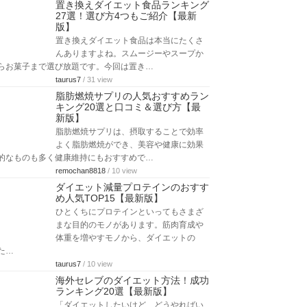
置き換えダイエット食品ランキング
27選！選び方4つもご紹介【最新
版】
置き換えダイエット食品は本当にたくさ
んありますよね。スムージーやスープか
らお菓子まで選び放題です。今回は置き…
taurus7
/ 31 view
脂肪燃焼サプリの人気おすすめラン
キング20選と口コミ＆選び方【最
新版】
脂肪燃焼サプリは、摂取することで効率
よく脂肪燃焼ができ、美容や健康に効果
的なものも多く健康維持にもおすすめで…
remochan8818
/ 10 view
ダイエット減量プロテインのおすす
め人気TOP15【最新版】
ひとくちにプロテインといってもさまざ
まな目的のモノがあります。筋肉育成や
体重を増やすモノから、ダイエットの
た…
taurus7
/ 10 view
海外セレブのダイエット方法！成功
ランキング20選【最新版】
「ダイエットしたいけど、どうやればい