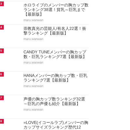
3
ホロライブのメンバーの胸カップ数
ランキング38選！貧乳～巨乳まで
【最新版】
maru.wanwan
4
崇教真光の芸能人/有名人22選！衝
撃ランキング【最新版】
maru.wanwan
5
CANDY TUNEメンバーの胸カップ
数・巨乳ランキング7選【最新版】
maru.wanwan
6
HANAメンバーの胸カップ数・巨乳
ランキング7選【最新版】
maru.wanwan
7
声優の胸カップ数ランキング32選
～巨乳の声優も紹介【最新版】
maru.wanwan
8
=LOVE(イコールラブ)メンバーの胸
カップサイズランキング歴代12