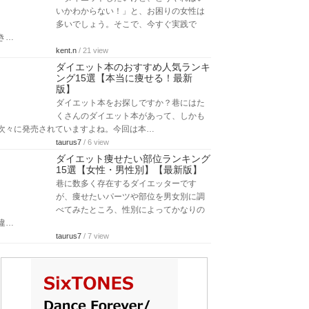
いかわからない！」と、お困りの女性は
多いでしょう。そこで、今すぐ実践で
き…
kent.n
/ 21 view
ダイエット本のおすすめ人気ランキ
ング15選【本当に痩せる！最新
版】
ダイエット本をお探しですか？巷にはた
くさんのダイエット本があって、しかも
次々に発売されていますよね。今回は本…
taurus7
/ 6 view
ダイエット痩せたい部位ランキング
15選【女性・男性別】【最新版】
巷に数多く存在するダイエッターです
が、痩せたいパーツや部位を男女別に調
べてみたところ、性別によってかなりの
違…
taurus7
/ 7 view