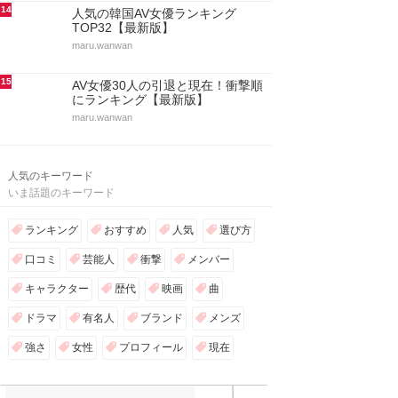
14
人気の韓国AV女優ランキング
TOP32【最新版】
maru.wanwan
15
AV女優30人の引退と現在！衝撃順
にランキング【最新版】
maru.wanwan
人気のキーワード
いま話題のキーワード
ランキング
おすすめ
人気
選び方
口コミ
芸能人
衝撃
メンバー
キャラクター
歴代
映画
曲
ドラマ
有名人
ブランド
メンズ
強さ
女性
プロフィール
現在