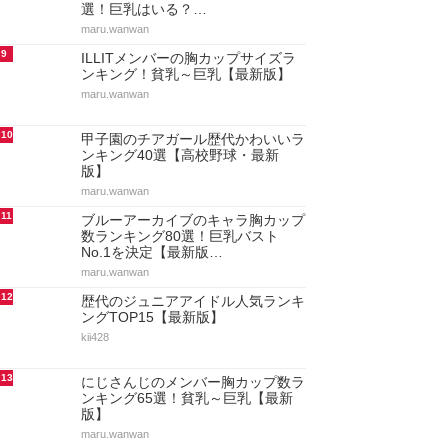
選！巨乳はいる？…
maru.wanwan
9
ILLITメンバーの胸カップサイズラ
ンキング！貧乳～巨乳【最新版】
maru.wanwan
10
甲子園のチアガール歴代かわいいラ
ンキング40選【高校野球・最新
版】
maru.wanwan
11
ブルーアーカイブのキャラ胸カップ
数ランキング80選！巨乳バスト
No.1を決定【最新版…
maru.wanwan
12
歴代のジュニアアイドル人気ランキ
ングTOP15【最新版】
kii428
13
にじさんじのメンバー胸カップ数ラ
ンキング65選！貧乳～巨乳【最新
版】
maru.wanwan