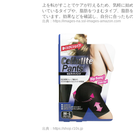
上を転がすことでケアが行えるため、気軽に始
いているタイプや、脂肪をつまむタイプ、脂肪
ています。効果などを確認し、自分に合ったも
出典：
https://images-na.ssl-images-amazon.com
出典：
https://shop.r10s.jp