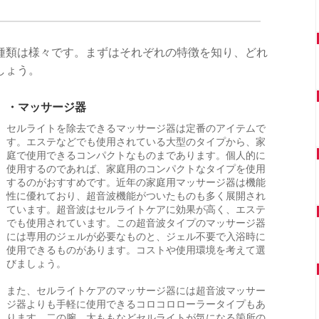
種類は様々です。まずはそれぞれの特徴を知り、どれ
しょう。
・マッサージ器
セルライトを除去できるマッサージ器は定番のアイテムで
す。エステなどでも使用されている大型のタイプから、家
庭で使用できるコンパクトなものまであります。個人的に
使用するのであれば、家庭用のコンパクトなタイプを使用
するのがおすすめです。近年の家庭用マッサージ器は機能
性に優れており、超音波機能がついたものも多く展開され
ています。超音波はセルライトケアに効果が高く、エステ
でも使用されています。この超音波タイプのマッサージ器
には専用のジェルが必要なものと、ジェル不要で入浴時に
使用できるものがあります。コストや使用環境を考えて選
びましょう。
また、セルライトケアのマッサージ器には超音波マッサー
ジ器よりも手軽に使用できるコロコロローラータイプもあ
ります。二の腕、太ももなどセルライトが気になる箇所の