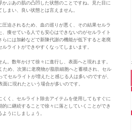
浮かぶあの肌の凸凹した状態のことですね。見た目に
てしまい、良い状態とは言えません。
に圧迫されるため、血の巡りが悪く、その結果セルラ
た、痩せている人でも安心はできないのがセルライト
さらには加齢などで新陳代謝の機能が低下すると老廃
セルライトができやすくなってしまいます。
せん。数年かけて徐々に進行し、表面へと現れます。
いくため、次第に老廃物が脂肪細胞へと蓄積され、セル
入ってセルライトが増えたと感じる人は多いのですが、
が表面に現れたという場合が多いのです。
にくく、セルライト除去アイテムを使用してもすぐに
期的に継続することで徐々に落としていくことができ
るようにしましょう。