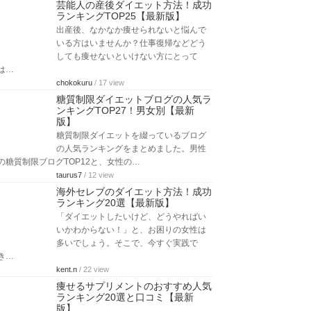
芸能人の産後ダイエット方法！成功
ランキングTOP25【最新版】
出産後、なかなか痩せられないと悩んで
いる方はいませんか？仕事復帰などどう
しても痩せないといけない方にとって
は…
chokokuru
/ 17 view
糖質制限ダイエットブログの人気ラ
ンキングTOP27！男女別【最新
版】
糖質制限ダイエットを綴っているブログ
の人気ランキングをまとめました。男性
の糖質制限ブログTOP12と、女性の…
taurus7
/ 12 view
海外セレブのダイエット方法！成功
ランキング20選【最新版】
「ダイエットしたいけど、どうやればい
いかわからない！」と、お困りの女性は
多いでしょう。そこで、今すぐ実践で
き…
kent.n
/ 22 view
痩せるサプリメントのおすすめ人気
ランキング20選と口コミ【最新
版】