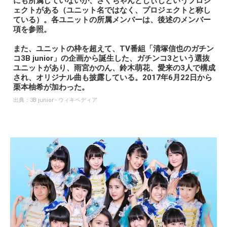
にも所属していないが、さくちゃんとじぃじというプロジ
ェクトがある（ユニット名ではなく、プロジェクトと称し
ている）。各ユニットの所属メンバーは、後述のメンバー
項を参照。
また、ユニットの枠を超えて、TV番組「清塚信也のガチン
コ3B junior」の企画から誕生した、ガチンコ3という選抜
ユニットがあり、雨宮かのん、鈴木萌花、愛来の3人で構成
され、オリジナル曲も披露している。2017年6月22日から
栗本柚希が加わった。
出典：
3B junior - ウィキペディア