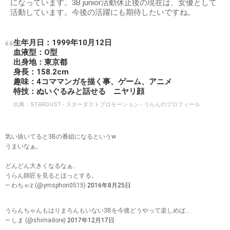
になっています。3B junior活動休止後の現在は、女優として
活動しています。今後の活躍にも期待したいですね。
生年月日：1999年10月12日
血液型：O型
出身地：東京都
身長：158.2cm
趣味：4コママンガを描く事、ゲーム、アニメ
特技：ぬいぐるみと話せる ニヤリ顔
出典：
STARDUST - スターダストプロモーション - うらんのプロフィール
気い抜いてると3Bの番組になるというw
うまいなぁ。
どんどん大きくなるなぁ、
うらん師匠を見るとほっとする。
— わちゃz (@ymsphon0515)
2016年8月25日
うらんちゃんもはりまろんもいない3Bを今後どうやって楽しめば…
— しま (@shimadore)
2017年12月17日