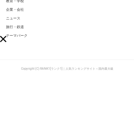
教育・学校
企業・会社
ニュース
旅行・鉄道
テーマパーク
Copyright (C) RANK1[ランク1]｜人気ランキングサイト～国内最大級