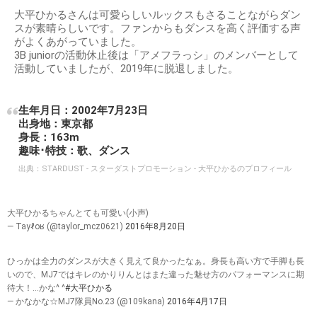
大平ひかるさんは可愛らしいルックスもさることながらダン
スが素晴らしいです。ファンからもダンスを高く評価する声
がよくあがっていました。
3B juniorの活動休止後は「アメフラっシ」のメンバーとして
活動していましたが、2019年に脱退しました。
生年月日：2002年7月23日
出身地：東京都
身長：163m
趣味･特技：歌、ダンス
出典：
STARDUST - スターダストプロモーション - 大平ひかるのプロフィール
大平ひかるちゃんとても可愛い(小声)
— Tayℓ​​oʁ (@taylor_mcz0621)
2016年8月20日
ひっかは全力のダンスが大きく見えて良かったなぁ。身長も高い方で手脚も長
いので、MJ7ではキレのかりりんとはまた違った魅せ方のパフォーマンスに期
待大！…かな^ ^
#大平ひかる
— かなかな☆MJ7隊員No.23 (@109kana)
2016年4月17日