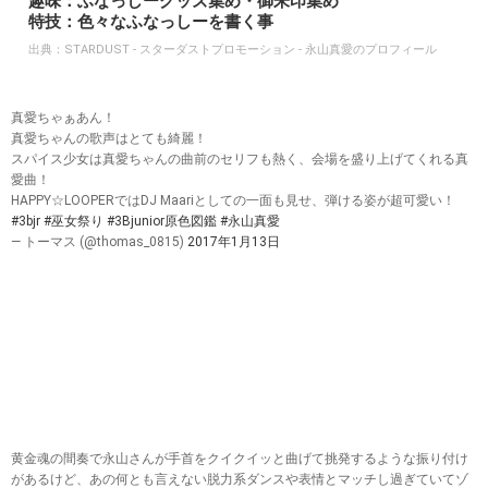
趣味：ふなっしーグッズ集め・御朱印集め
特技：色々なふなっしーを書く事
出典：
STARDUST - スターダストプロモーション - 永山真愛のプロフィール
真愛ちゃぁあん！
真愛ちゃんの歌声はとても綺麗！
スパイス少女は真愛ちゃんの曲前のセリフも熱く、会場を盛り上げてくれる真
愛曲！
HAPPY☆LOOPERではDJ Maariとしての一面も見せ、弾ける姿が超可愛い！
#3bjr
#巫女祭り
#3Bjunior原色図鑑
#永山真愛
— トーマス (@thomas_0815)
2017年1月13日
黄金魂の間奏で永山さんが手首をクイクイッと曲げて挑発するような振り付け
があるけど、あの何とも言えない脱力系ダンスや表情とマッチし過ぎていてゾ