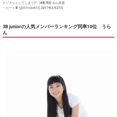
クゾクッとしてしまう(*´-`)
#奥澤村
永山真愛
— ビート🍫 (@83rocket03)
2017年2月27日
3B juniorの人気メンバーランキング同率10位 うら
ん