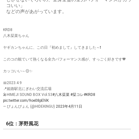
コいい」
などの声があがっています。
KRD8
八木栞菜ちゃん
ヤギカンちゃんに、この日『初めまして』してきました～❗️
このコの観ていて熱くなる全力パフォーマンス感が、すっごく好きです🧡
カッコいい～😊✨
📅2023.4.9
📍姫路駅北にぎわい交流広場
🎤HIMEJI SOUND BOX Vol.53
#八木栞菜
#栞コレ
#KRD8
pic.twitter.com/9oe08pEhlK
— ぴょんぴょん (@HIDEKINGU)
2023年4月11日
6位：茅野風花