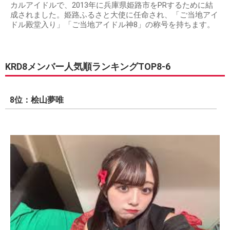
カルアイドルで、2013年に兵庫県姫路市をPRするために結
成されました。姫路ふるさと大使に任命され、「ご当地アイ
ドル殿堂入り」「ご当地アイドル神8」の称号を持ちます。
KRD8メンバー人気順ランキングTOP8-6
8位：桧山夢唯