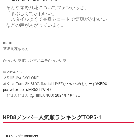
そんな茅野風花についてファンからは、
「まぶしくてかわいい」
「スタイルよくて長身ショートで笑顔がかわいい」
などの声があがっています。
KRD8
茅野風花ちゃん
かわいい💛 眩しい💛ポニテかわいい💛
📅2024.7.15
📍SHIBUYA CYCLONE
🎤Killer Tune SHIBUYA Special LIVE
#かやののめもりーず
#KRD8
pic.twitter.com/MR5XTIWfRX
— ぴょんぴょん (@HIDEKINGU)
2024年7月15日
KRD8メンバー人気順ランキングTOP5-1