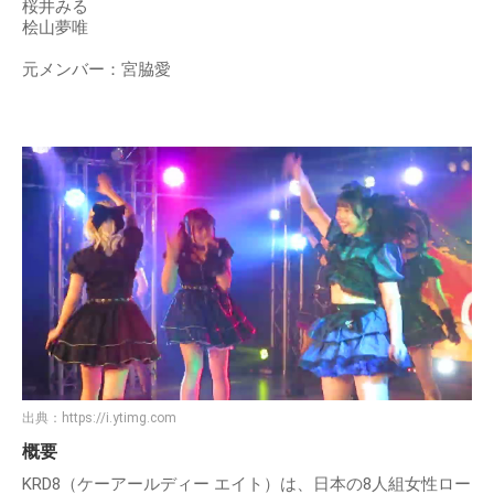
桜井みる
桧山夢唯
元メンバー：宮脇愛
出典：
https://i.ytimg.com
概要
KRD8（ケーアールディー エイト）は、日本の8人組女性ロー