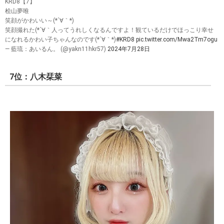
KRD8【7】
桧山夢唯
笑顔がかわいい～(*´∀｀*)
笑顔撮れた(*´∀｀人ってうれしくなるんですよ！観ているだけでほっこり幸せ
になれるかわい子ちゃんなのです(*´∀｀*)
#KRD8
pic.twitter.com/Mwa2Tm7ogu
— 藍琉：あいるん。 (@yakn11hkr57)
2024年7月28日
7位：八木栞菜