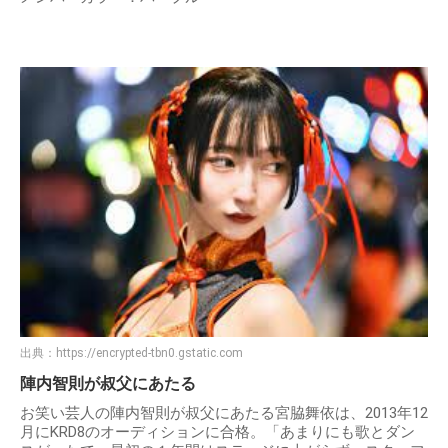
出典：
https://encrypted-tbn0.gstatic.com
陣内智則が叔父にあたる
お笑い芸人の陣内智則が叔父にあたる宮脇舞依は、2013年12
月にKRD8のオーディションに合格。「あまりにも歌とダン