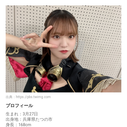
出典：
https://pbs.twimg.com
プロフィール
生まれ：3月27日
出身地：兵庫県たつの市
身長：168cm