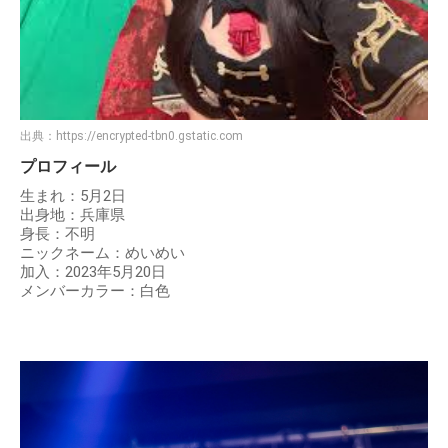
出典：
https://encrypted-tbn0.gstatic.com
プロフィール
生まれ：5月2日
出身地：兵庫県
身長：不明
ニックネーム：めいめい
加入：2023年5月20日
メンバーカラー：白色