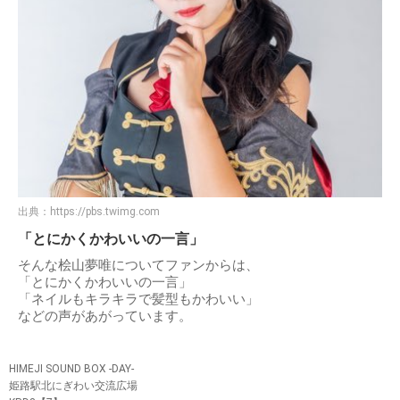
出典：
https://pbs.twimg.com
「とにかくかわいいの一言」
そんな桧山夢唯についてファンからは、
「とにかくかわいいの一言」
「ネイルもキラキラで髪型もかわいい」
などの声があがっています。
HIMEJI SOUND BOX -DAY-
姫路駅北にぎわい交流広場