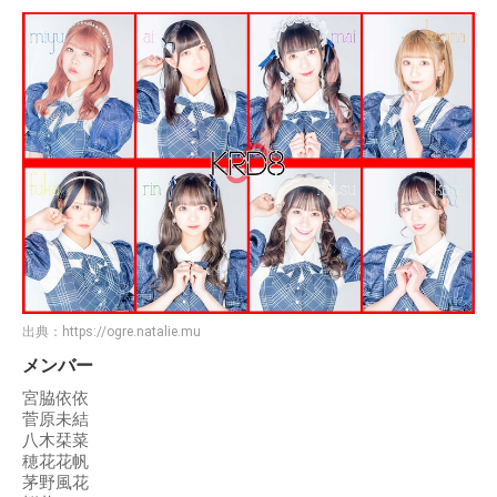
出典：
https://ogre.natalie.mu
メンバー
宮脇依依
菅原未結
八木栞菜
穂花花帆
茅野風花