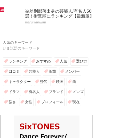
15
被差別部落出身の芸能人/有名人50
選！衝撃順にランキング【最新版】
maru.wanwan
人気のキーワード
いま話題のキーワード
ランキング
おすすめ
人気
選び方
口コミ
芸能人
衝撃
メンバー
キャラクター
歴代
映画
曲
ドラマ
有名人
ブランド
メンズ
強さ
女性
プロフィール
現在