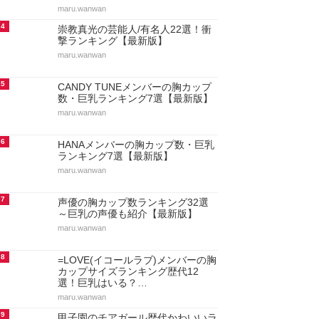
maru.wanwan
4
崇教真光の芸能人/有名人22選！衝
撃ランキング【最新版】
maru.wanwan
5
CANDY TUNEメンバーの胸カップ
数・巨乳ランキング7選【最新版】
maru.wanwan
6
HANAメンバーの胸カップ数・巨乳
ランキング7選【最新版】
maru.wanwan
7
声優の胸カップ数ランキング32選
～巨乳の声優も紹介【最新版】
maru.wanwan
8
=LOVE(イコールラブ)メンバーの胸
カップサイズランキング歴代12
選！巨乳はいる？…
maru.wanwan
9
甲子園のチアガール歴代かわいいラ