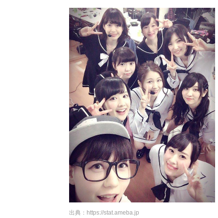
出典：
https://stat.ameba.jp