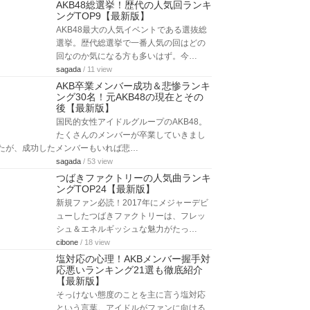
AKB48総選挙！歴代の人気回ランキ
ングTOP9【最新版】
AKB48最大の人気イベントである選抜総
選挙。歴代総選挙で一番人気の回はどの
回なのか気になる方も多いはず。今…
sagada
/ 11 view
AKB卒業メンバー成功＆悲惨ランキ
ング30名！元AKB48の現在とその
後【最新版】
国民的女性アイドルグループのAKB48。
たくさんのメンバーが卒業していきまし
たが、成功したメンバーもいれば悲…
sagada
/ 53 view
つばきファクトリーの人気曲ランキ
ングTOP24【最新版】
新規ファン必読！2017年にメジャーデビ
ューしたつばきファクトリーは、フレッ
シュ＆エネルギッシュな魅力がたっ…
cibone
/ 18 view
塩対応の心理！AKBメンバー握手対
応悪いランキング21選も徹底紹介
【最新版】
そっけない態度のことを主に言う塩対応
という言葉。アイドルがファンに向ける