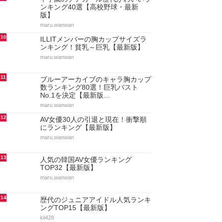
ンキング40選【高校野球・最新
版】
maru.wanwan
10
ILLITメンバーの胸カップサイズラ
ンキング！貧乳～巨乳【最新版】
maru.wanwan
11
ブルーアーカイブのキャラ胸カップ
数ランキング80選！巨乳バスト
No.1を決定【最新版…
maru.wanwan
12
AV女優30人の引退と現在！衝撃順
にランキング【最新版】
maru.wanwan
13
人気の韓国AV女優ランキング
TOP32【最新版】
maru.wanwan
14
歴代のジュニアアイドル人気ランキ
ングTOP15【最新版】
kii428