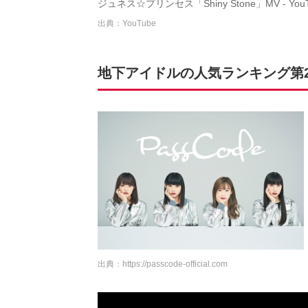
ジュネス☆プリンセス「Shiny Stone」MV - YouT
出典：YouTube
地下アイドルの人気ランキング第29位
出典：
https://passcode-official.com