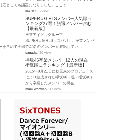
対応としても話題になりました。ここで…
kii428
/ 15 view
SUPER☆GiRLSメンバー人気順ラ
ンキング27選！脱退メンバー含む
【最新版】
王道アイドルグループ
SUPER☆GiRLS（スパガ）。卒業メンバ
ーを含めて全部で27名のメンバーが在籍してい…
sagada
/ 30 view
欅坂46卒業メンバー12人の現在！
衝撃順にランキング【最新版】
2015年8月21日に秋元康のプロデュース
により結成された欅坂46（現・櫻坂46）
から卒業したメンバーの現在…
maru.wanwan
/ 17 view