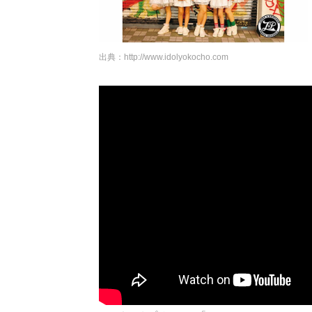
出典：
http://www.idolyokocho.com