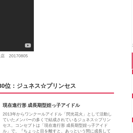
20170805
30位：ジュネス☆プリンセス
現在進行形 成長期型姪っ子アイドル
2013年からワンクールアイドル「閃光花火」として活動し
ていたメンバーの多くで結成されているジュネス☆プリン
セス。コンセプトは「現在進行形 成長期型姪っ子アイド
ル」で、『ちょっと目を離すと、あっという間に成長して