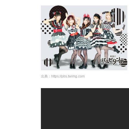
出典：
https://pbs.twimg.com