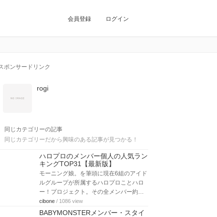
会員登録
ログイン
スポンサードリンク
rogi
同じカテゴリーの記事
同じカテゴリーだから興味のある記事が見つかる！
ハロプロのメンバー個人の人気ラン
キングTOP31【最新版】
モーニング娘。を筆頭に現在6組のアイド
ルグループが所属するハロプロことハロ
ー！プロジェクト。その全メンバー約…
cibone
/ 1086 view
BABYMONSTERメンバー・スタイ