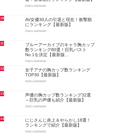
maru.wanwan
10
AV女優30人の引退と現在！衝撃順
にランキング【最新版】
maru.wanwan
11
ブルーアーカイブのキャラ胸カップ
数ランキング80選！巨乳バスト
No.1を決定【最新版…
maru.wanwan
12
女子アナの胸カップ数ランキング
TOP30【最新版】
maru.wanwan
13
声優の胸カップ数ランキング32選
～巨乳の声優も紹介【最新版】
maru.wanwan
14
にじさんじ炎上＆やらかし18選！
ランキングで紹介【最新版】
maru.wanwan