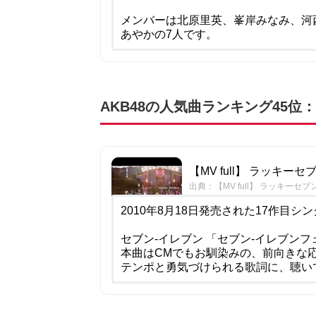
メンバーは北原里英、峯岸みなみ、河
あやかの7人です。
AKB48の人気曲ランキング45位
【MV full】 ラッキーセブン 
出典：【MV full】 ラッキーセブン / 
2010年8月18日発売された17作目シ
セブン-イレブン 「セブン-イレブンフ
本曲はCMでもお馴染みの、前向きな
テンポと勇気づけられる歌詞に、聴い