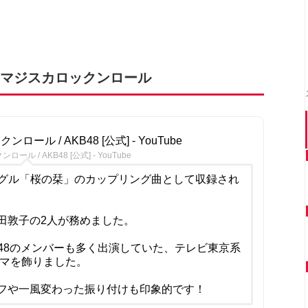
位：マジスカロックンロール
ンロール / AKB48 [公式] - YouTube
ール / AKB48 [公式] - YouTube
シングル「桜の栞」のカップリング曲として収録され
田敦子の2人が務めました。
48のメンバーも多く出演していた、テレビ東京系
ーマを飾りました。
フや一風変わった振り付けも印象的です！