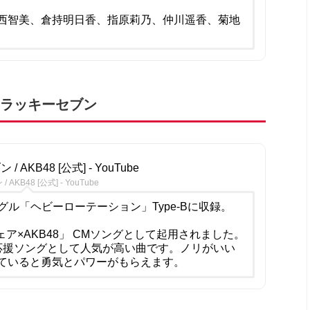
西智美、倉持明日香、指原莉乃、仲川遥香、菊地
：ラッキーセブン
/ AKB48 [公式] - YouTube
AKB48 [公式] - YouTube
ングル「ヘビーローテーション」Type-Bに収録。
ェア×AKB48」 CMソングとして起用されました。
応援ソングとして人気が高い曲です。ノリがいい
ていると勇気とパワーがもらえます。