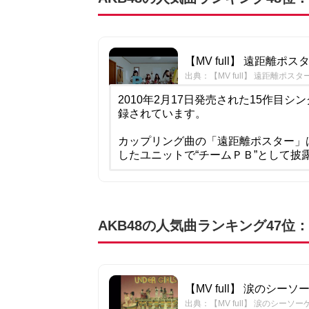
【MV full】 遠距離ポスター 
出典：【MV full】 遠距離ポスター / 
2010年2月17日発売された15作目シ
録されています。
カップリング曲の「遠距離ポスター」
したユニットで“チームＰＢ”として披
AKB48の人気曲ランキング47位
【MV full】 涙のシーソーゲー
出典：【MV full】 涙のシーソーゲーム 