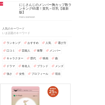
15
にじさんじのメンバー胸カップ数ラ
ンキング65選！貧乳～巨乳【最新
版】
maru.wanwan
人気のキーワード
いま話題のキーワード
ランキング
おすすめ
人気
選び方
口コミ
芸能人
衝撃
メンバー
キャラクター
歴代
映画
曲
ドラマ
有名人
ブランド
メンズ
強さ
女性
プロフィール
現在