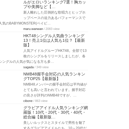
ルがエロいランキング7選！胸カッ
プや美脚など【…
新人離れした圧倒的な歌唱力とヒップホ
ップベースの迫力あるパフォーマンスで
人気のBABYMONSTER(ベイビ…
maru.wanwan
/ 2083 view
HKT48シングル人気曲ランキング
13！売上1位は人気も1位？【最新
版】
人気アイドルグループHKT48。全部で13
枚のシングルをリリースしましたが、各
シングルの人気が気になる方も多…
sagada
/ 349 view
NMB48握手会対応の人気ランキン
グTOP25【最新版】
NMB48メンバーの握手会対応は平均値が
とても高いと言われています。握手対応
の良さが評判のNMB48ですが、…
cibone
/ 863 view
グラビアアイドル人気ランキング網
羅版！10代・20代・30代・40代・
総合編【最新版…
美しいルックスとスタイルで男性を魅了
するグラビアアイドルたち。10～20代だ