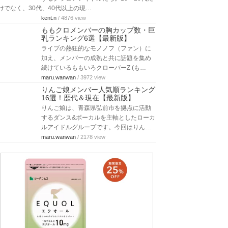
けでなく、30代、40代以上の現…
kent.n
/ 4876 view
ももクロメンバーの胸カップ数・巨
乳ランキング6選【最新版】
ライブの熱狂的なモノノフ（ファン）に
加え、メンバーの成熟と共に話題を集め
続けているももいろクローバーZ (も…
maru.wanwan
/ 3972 view
りんご娘メンバー人気順ランキング
16選！歴代＆現在【最新版】
りんご娘は、青森県弘前市を拠点に活動
するダンス&ボーカルを主軸としたローカ
ルアイドルグループです。今回はりん…
maru.wanwan
/ 2178 view