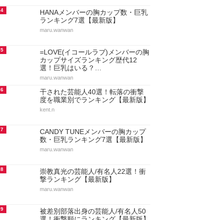
4
HANAメンバーの胸カップ数・巨乳
ランキング7選【最新版】
maru.wanwan
5
=LOVE(イコールラブ)メンバーの胸
カップサイズランキング歴代12
選！巨乳はいる？…
maru.wanwan
6
干された芸能人40選！転落の衝撃
度を職業別でランキング【最新版】
kent.n
7
CANDY TUNEメンバーの胸カップ
数・巨乳ランキング7選【最新版】
maru.wanwan
8
崇教真光の芸能人/有名人22選！衝
撃ランキング【最新版】
maru.wanwan
9
被差別部落出身の芸能人/有名人50
選！衝撃順にランキング【最新版】