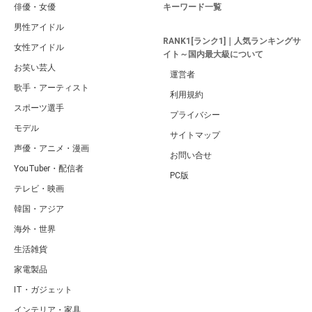
俳優・女優
キーワード一覧
男性アイドル
RANK1[ランク1]｜人気ランキングサ
女性アイドル
イト～国内最大級について
お笑い芸人
運営者
歌手・アーティスト
利用規約
スポーツ選手
プライバシー
モデル
サイトマップ
声優・アニメ・漫画
お問い合せ
YouTuber・配信者
PC版
テレビ・映画
韓国・アジア
海外・世界
生活雑貨
家電製品
IT・ガジェット
インテリア・家具