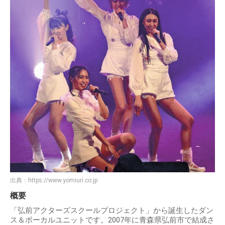
出典：
https://www.yomiuri.co.jp
概要
「弘前アクターズスクールプロジェクト」から誕生したダン
ス＆ボーカルユニットです。2007年に青森県弘前市で結成さ