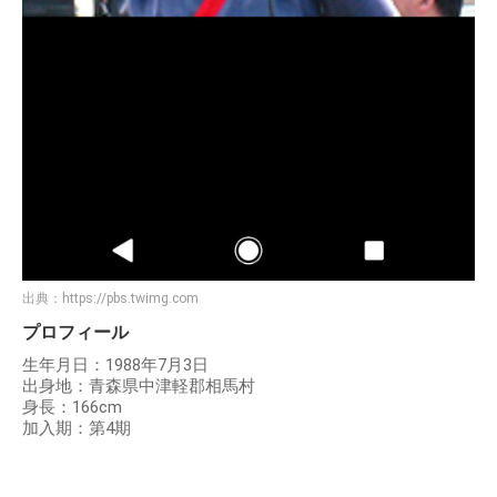
出典：
https://pbs.twimg.com
プロフィール
生年月日：1988年7月3日
出身地：青森県中津軽郡相馬村
身長：166cm
加入期：第4期