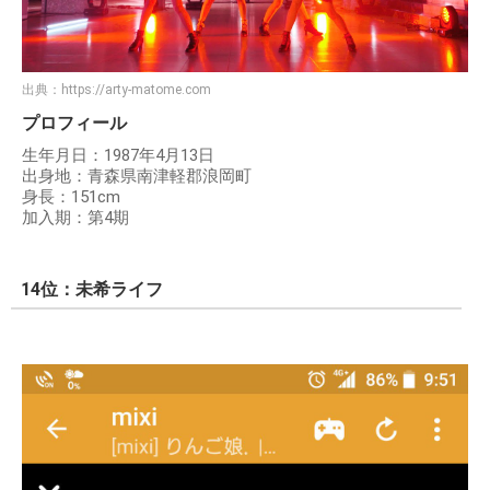
出典：
https://arty-matome.com
プロフィール
生年月日：1987年4月13日
出身地：青森県南津軽郡浪岡町
身長：151cm
加入期：第4期
14位：未希ライフ