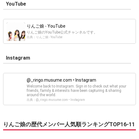
YouTube
りんご娘 - YouTube
りんご娘のYouTube公式チャンネルです。
出典：りんご娘 - YouTube
Instagram
@_ringo.musume.com • Instagram
Welcome back to Instagram. Sign in to check out what your
friends, family & interests have been capturing & sharing
around the world.
出典：@_ringo.musume.com • Instagram
りんご娘の歴代メンバー人気順ランキングTOP16-11