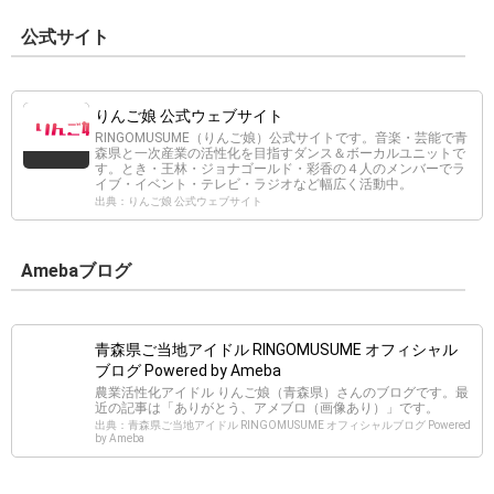
公式サイト
りんご娘 公式ウェブサイト
RINGOMUSUME（りんご娘）公式サイトです。音楽・芸能で青
森県と一次産業の活性化を目指すダンス＆ボーカルユニットで
す。とき・王林・ジョナゴールド・彩香の４人のメンバーでラ
イブ・イベント・テレビ・ラジオなど幅広く活動中。
出典：りんご娘 公式ウェブサイト
Amebaブログ
青森県ご当地アイドル RINGOMUSUME オフィシャル
ブログ Powered by Ameba
農業活性化アイドル りんご娘（青森県）さんのブログです。最
近の記事は「ありがとう、アメブロ（画像あり）」です。
出典：青森県ご当地アイドル RINGOMUSUME オフィシャルブログ Powered
by Ameba