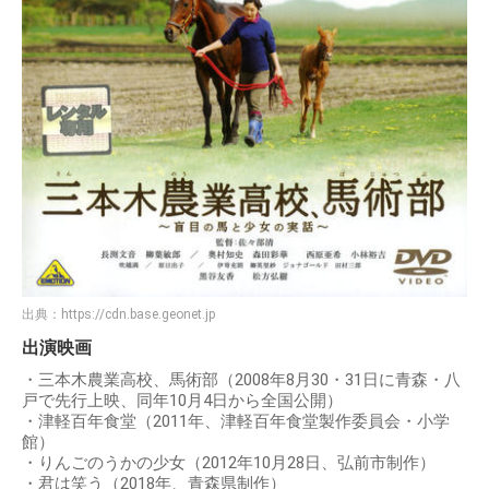
出典：
https://cdn.base.geonet.jp
出演映画
・三本木農業高校、馬術部（2008年8月30・31日に青森・八
戸で先行上映、同年10月4日から全国公開）
・津軽百年食堂（2011年、津軽百年食堂製作委員会・小学
館）
・りんごのうかの少女（2012年10月28日、弘前市制作）
・君は笑う（2018年、青森県制作）