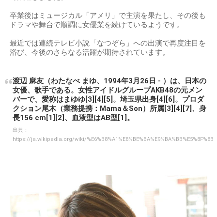
卒業後はミュージカル「アメリ」で主演を果たし、その後も
ドラマや舞台で順調に女優業を続けているようです。
最近では連続テレビ小説「なつぞら」への出演で再度注目を
浴び、今後のさらなる活躍が期待されています。
渡辺 麻友（わたなべ まゆ、1994年3月26日 - ）は、日本の
女優、歌手である。女性アイドルグループAKB48の元メン
バーで、愛称はまゆゆ[3][4][5]。埼玉県出身[4][6]。プロダ
クション尾木（業務提携：Mama＆Son）所属[3][4][7]、身
長156 cm[1][2]、血液型はAB型[1]。
出典：
https://ja.wikipedia.org/wiki/%E6%B8%A1%E8%BE%BA%E9%BA%BB%E5%8F%8B