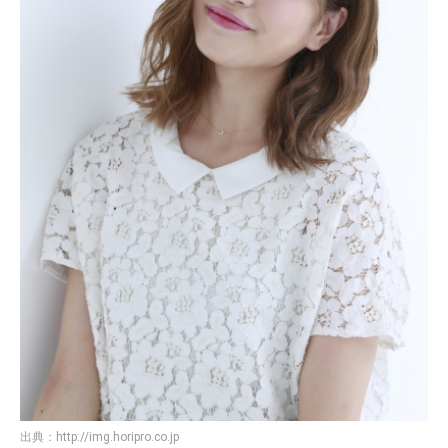
出典：
http://img.horipro.co.jp