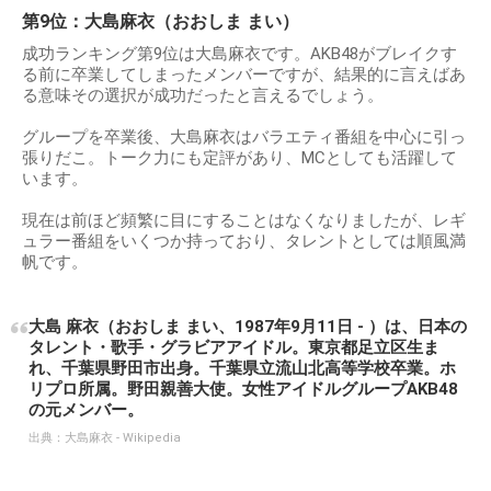
第9位：大島麻衣（おおしま まい）
成功ランキング第9位は大島麻衣です。AKB48がブレイクす
る前に卒業してしまったメンバーですが、結果的に言えばあ
る意味その選択が成功だったと言えるでしょう。
グループを卒業後、大島麻衣はバラエティ番組を中心に引っ
張りだこ。トーク力にも定評があり、MCとしても活躍して
います。
現在は前ほど頻繁に目にすることはなくなりましたが、レギ
ュラー番組をいくつか持っており、タレントとしては順風満
帆です。
大島 麻衣（おおしま まい、1987年9月11日 - ）は、日本の
タレント・歌手・グラビアアイドル。東京都足立区生ま
れ、千葉県野田市出身。千葉県立流山北高等学校卒業。ホ
リプロ所属。野田親善大使。女性アイドルグループAKB48
の元メンバー。
出典：
大島麻衣 - Wikipedia