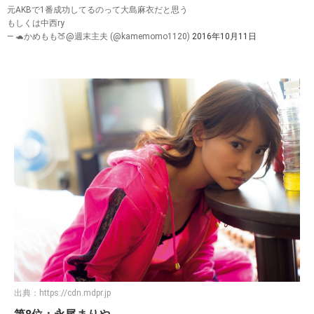
元AKBで1番成功してるのって大島麻衣だと思う
もしくは中西ry
— 🐢かめもも🍑@週末主夫 (@kamemomo1120)
2016年10月11日
出典：
https://cdn.mdpr.jp