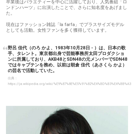
卒業後はバラエティーを中心に活躍しており、人気番組「ロ
ンドンハーツ」に出演したことで、さらに知名度をあげまし
た。
現在はファッション雑誌「la farfa」でプラスサイズモデル
としても活動。女性ファンを多く獲得しています。
野呂 佳代（のろ かよ、1983年10月28日 - ）は、日本の歌
手、タレント。東京都出身で芸能事務所太田プロダクショ
ンに所属しており、AKB48とSDN48の元メンバーでSDN48
ではキャプテンを務め、以前は朝倉 佳代（あさくら かよ）
の芸名で活動していた。
出典：
https://ja.wikipedia.org/wiki/%E9%87%8E%E5%91%82%E4%BD%B3%E4%BB%A3