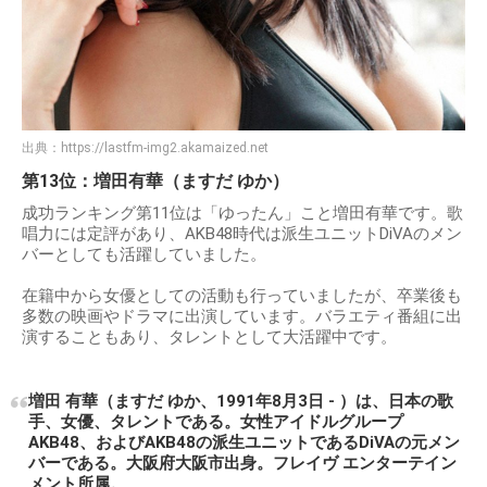
出典：
https://lastfm-img2.akamaized.net
第13位：増田有華（ますだ ゆか）
成功ランキング第11位は「ゆったん」こと増田有華です。歌
唱力には定評があり、AKB48時代は派生ユニットDiVAのメン
バーとしても活躍していました。
在籍中から女優としての活動も行っていましたが、卒業後も
多数の映画やドラマに出演しています。バラエティ番組に出
演することもあり、タレントとして大活躍中です。
増田 有華（ますだ ゆか、1991年8月3日 - ）は、日本の歌
手、女優、タレントである。女性アイドルグループ
AKB48、およびAKB48の派生ユニットであるDiVAの元メン
バーである。大阪府大阪市出身。フレイヴ エンターテイン
メント所属。