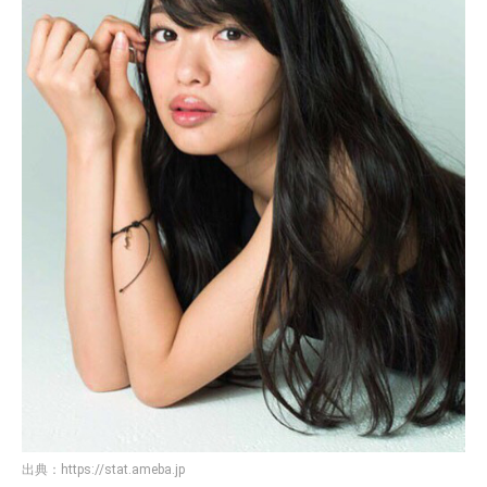
出典：
https://stat.ameba.jp