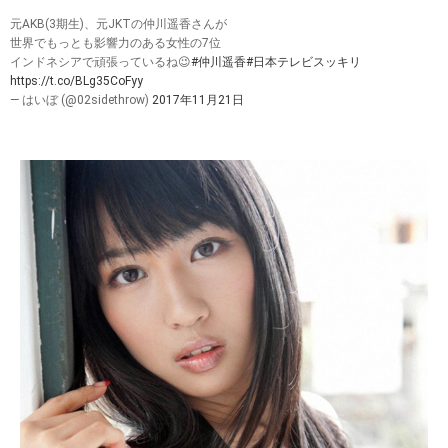
元AKB(3期生)、元JKTの仲川遥香さんが
世界でもっとも影響力のある女性の7位
インドネシアで頑張っているね😉
#仲川遥香
#日本テレビスッキリ
https://t.co/BLg35CoFyy
— はいぼ (@02sidethrow)
2017年11月21日