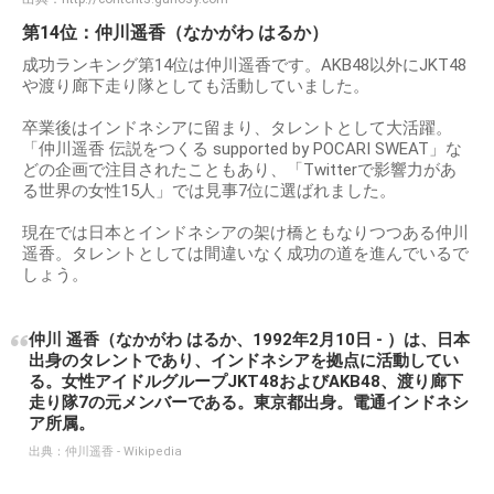
第14位：仲川遥香（なかがわ はるか）
成功ランキング第14位は仲川遥香です。AKB48以外にJKT48
や渡り廊下走り隊としても活動していました。
卒業後はインドネシアに留まり、タレントとして大活躍。
「仲川遥香 伝説をつくる supported by POCARI SWEAT」な
どの企画で注目されたこともあり、「Twitterで影響力があ
る世界の女性15人」では見事7位に選ばれました。
現在では日本とインドネシアの架け橋ともなりつつある仲川
遥香。タレントとしては間違いなく成功の道を進んでいるで
しょう。
仲川 遥香（なかがわ はるか、1992年2月10日 - ）は、日本
出身のタレントであり、インドネシアを拠点に活動してい
る。女性アイドルグループJKT48およびAKB48、渡り廊下
走り隊7の元メンバーである。東京都出身。電通インドネシ
ア所属。
出典：
仲川遥香 - Wikipedia