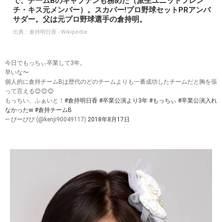
で、チームBのキャプテンも務めた（派生ユニットフレン
チ・キス元メンバー）。スカパー!プロ野球セットPRアンバ
サダー。父は元プロ野球選手の倉持明。
出典：
倉持明日香 - Wikipedia
今日でもっちぃ卒業して3年。
早いな〜
個人的に倉持チームBは歴代のどのチームよりも一番成功したチームだと胸を張
って言える😊😊😊
もっちい、ふぁいと！
#倉持明日香
#卒業公演より3年
#もっちぃ
#卒業公演入れ
なかったw
#倉持チームB
— ぴーぴぴ (@kenji90049117)
2018年8月17日