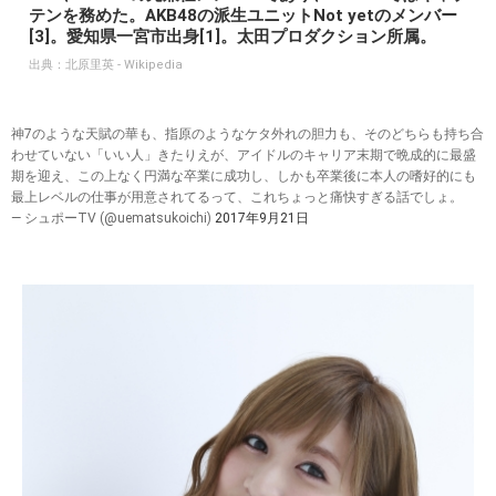
テンを務めた。AKB48の派生ユニットNot yetのメンバー
[3]。愛知県一宮市出身[1]。太田プロダクション所属。
出典：
北原里英 - Wikipedia
神7のような天賦の華も、指原のようなケタ外れの胆力も、そのどちらも持ち合
わせていない「いい人」きたりえが、アイドルのキャリア末期で晩成的に最盛
期を迎え、この上なく円満な卒業に成功し、しかも卒業後に本人の嗜好的にも
最上レベルの仕事が用意されてるって、これちょっと痛快すぎる話でしょ。
— シュポーTV (@uematsukoichi)
2017年9月21日