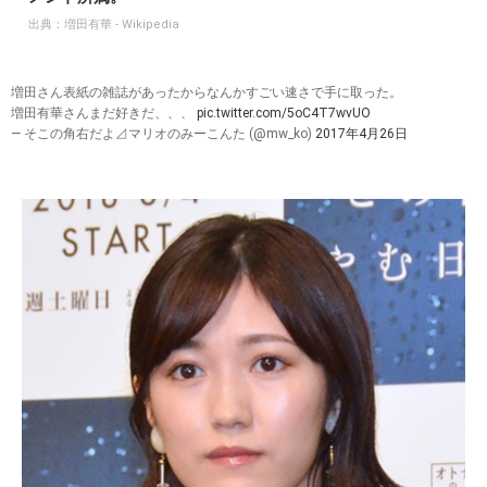
出典：
増田有華 - Wikipedia
増田さん表紙の雑誌があったからなんかすごい速さで手に取った。
増田有華さんまだ好きだ、、、
pic.twitter.com/5oC4T7wvUO
— そこの角右だよ⊿マリオのみーこんた (@mw_ko)
2017年4月26日