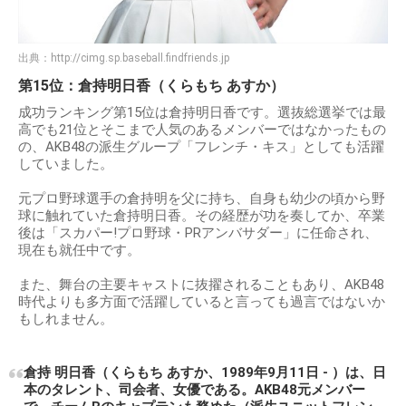
出典：
http://cimg.sp.baseball.findfriends.jp
第15位：倉持明日香（くらもち あすか）
成功ランキング第15位は倉持明日香です。選抜総選挙では最
高でも21位とそこまで人気のあるメンバーではなかったもの
の、AKB48の派生グループ「フレンチ・キス」としても活躍
していました。
元プロ野球選手の倉持明を父に持ち、自身も幼少の頃から野
球に触れていた倉持明日香。その経歴が功を奏してか、卒業
後は「スカパー!プロ野球・PRアンバサダー」に任命され、
現在も就任中です。
また、舞台の主要キャストに抜擢されることもあり、AKB48
時代よりも多方面で活躍していると言っても過言ではないか
もしれません。
倉持 明日香（くらもち あすか、1989年9月11日 - ）は、日
本のタレント、司会者、女優である。AKB48元メンバー