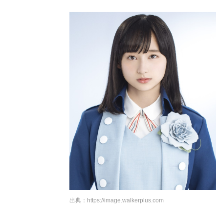
出典：
https://image.walkerplus.com