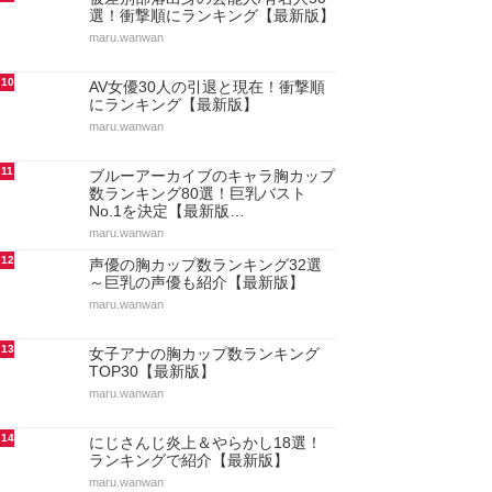
選！衝撃順にランキング【最新版】
maru.wanwan
10
AV女優30人の引退と現在！衝撃順
にランキング【最新版】
maru.wanwan
11
ブルーアーカイブのキャラ胸カップ
数ランキング80選！巨乳バスト
No.1を決定【最新版…
maru.wanwan
12
声優の胸カップ数ランキング32選
～巨乳の声優も紹介【最新版】
maru.wanwan
13
女子アナの胸カップ数ランキング
TOP30【最新版】
maru.wanwan
14
にじさんじ炎上＆やらかし18選！
ランキングで紹介【最新版】
maru.wanwan