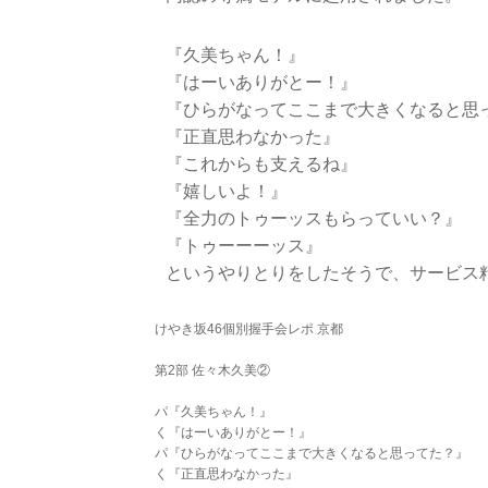
『久美ちゃん！』
『はーいありがとー！』
『ひらがなってここまで大きくなると思
『正直思わなかった』
『これからも支えるね』
『嬉しいよ！』
『全力のトゥーッスもらっていい？』
『トゥーーーッス』
というやりとりをしたそうで、サービス
けやき坂46個別握手会レポ 京都
第2部 佐々木久美②
パ『久美ちゃん！』
く『はーいありがとー！』
パ『ひらがなってここまで大きくなると思ってた？』
く『正直思わなかった』