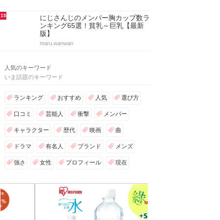
15
にじさんじのメンバー胸カップ数ラ
ンキング65選！貧乳～巨乳【最新
版】
maru.wanwan
人気のキーワード
いま話題のキーワード
ランキング
おすすめ
人気
選び方
口コミ
芸能人
衝撃
メンバー
キャラクター
歴代
映画
曲
ドラマ
有名人
ブランド
メンズ
強さ
女性
プロフィール
現在