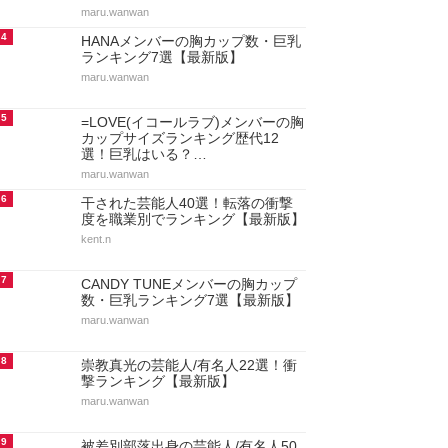
maru.wanwan
4
HANAメンバーの胸カップ数・巨乳
ランキング7選【最新版】
maru.wanwan
5
=LOVE(イコールラブ)メンバーの胸
カップサイズランキング歴代12
選！巨乳はいる？…
maru.wanwan
6
干された芸能人40選！転落の衝撃
度を職業別でランキング【最新版】
kent.n
7
CANDY TUNEメンバーの胸カップ
数・巨乳ランキング7選【最新版】
maru.wanwan
8
崇教真光の芸能人/有名人22選！衝
撃ランキング【最新版】
maru.wanwan
9
被差別部落出身の芸能人/有名人50