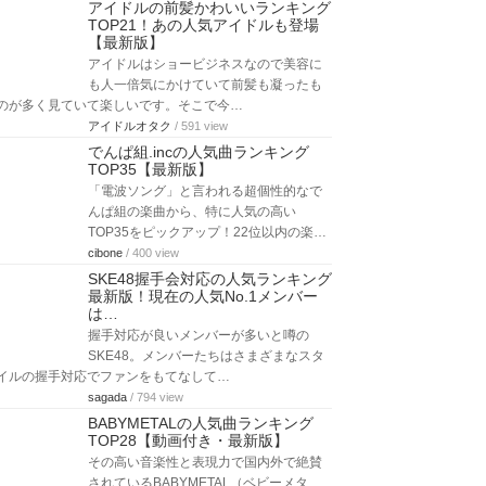
アイドルの前髪かわいいランキング
TOP21！あの人気アイドルも登場
【最新版】
アイドルはショービジネスなので美容に
も人一倍気にかけていて前髪も凝ったも
のが多く見ていて楽しいです。そこで今…
アイドルオタク
/ 591 view
でんぱ組.incの人気曲ランキング
TOP35【最新版】
「電波ソング」と言われる超個性的なで
んぱ組の楽曲から、特に人気の高い
TOP35をピックアップ！22位以内の楽…
cibone
/ 400 view
SKE48握手会対応の人気ランキング
最新版！現在の人気No.1メンバー
は…
握手対応が良いメンバーが多いと噂の
SKE48。メンバーたちはさまざまなスタ
イルの握手対応でファンをもてなして…
sagada
/ 794 view
BABYMETALの人気曲ランキング
TOP28【動画付き・最新版】
その高い音楽性と表現力で国内外で絶賛
されているBABYMETAL（ベビーメタ