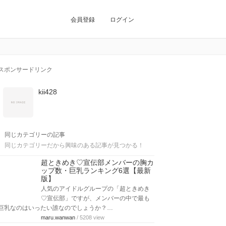
会員登録
ログイン
スポンサードリンク
kii428
同じカテゴリーの記事
同じカテゴリーだから興味のある記事が見つかる！
超ときめき♡宣伝部メンバーの胸カ
ップ数・巨乳ランキング6選【最新
版】
人気のアイドルグループの「超ときめき
♡宣伝部」ですが、メンバーの中で最も
巨乳なのはいったい誰なのでしょうか？…
maru.wanwan
/ 5208 view