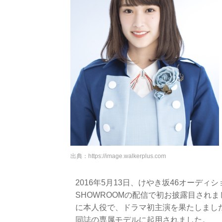
出典：
https://image.walkerplus.com
2016年5月13日、けやき坂46オーデ
SHOWROOMの配信で初お披露目されまし
に本人役で、ドラマ初主演を果たしました。2
同誌の専属モデルに起用されました。