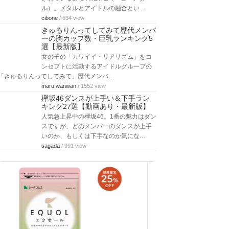
ル）。メタルとアイドルの融合とい…
cibone
/ 634 view
きゅるりんってしてみて歴代メンバ
ーの胸カップ数・巨乳ランキング5
選【最新版】
女の子の「カワイイ・リアリズム」をコ
ンセプトに活動するアイドルグループの
「きゅるりんってしてみて」歴代メンバ…
maru.wanwan
/ 1552 view
欅坂46ダンスが上手い＆下手ラン
キング27選【動画あり・最新版】
人気急上昇中の欅坂46。1番の魅力はダン
スですが、どのメンバーのダンスが上手
いのか、もしくは下手なのか気にな…
sagada
/ 991 view