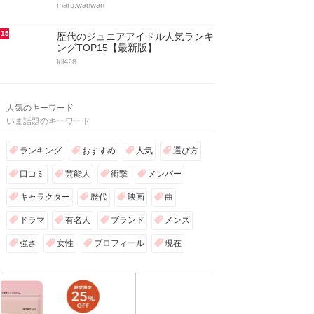
maru.wanwan
15
歴代のジュニアアイドル人気ランキ
ングTOP15【最新版】
kii428
人気のキーワード
いま話題のキーワード
ランキング
おすすめ
人気
選び方
口コミ
芸能人
衝撃
メンバー
キャラクター
歴代
映画
曲
ドラマ
有名人
ブランド
メンズ
強さ
女性
プロフィール
現在