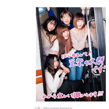
出典：
https://news.mynavi.jp