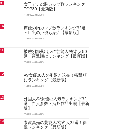
9
女子アナの胸カップ数ランキング
TOP30【最新版】
maru.wanwan
10
声優の胸カップ数ランキング32選
～巨乳の声優も紹介【最新版】
maru.wanwan
11
被差別部落出身の芸能人/有名人50
選！衝撃順にランキング【最新版】
maru.wanwan
12
AV女優30人の引退と現在！衝撃順
にランキング【最新版】
maru.wanwan
13
外国人AV女優の人気ランキング32
選！白人多数・海外作品出演【最新
版】
maru.wanwan
14
崇教真光の芸能人/有名人22選！衝
撃ランキング【最新版】