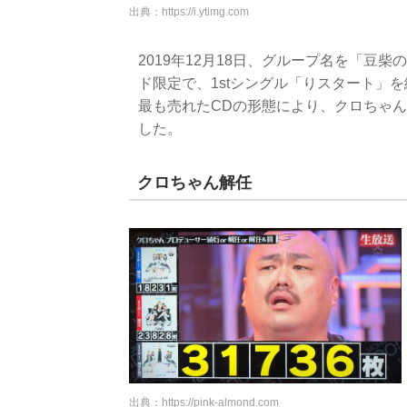
出典：
https://i.ytimg.com
2019年12月18日、グループ名を「豆柴
ド限定で、1stシングル「りスタート」を続行
最も売れたCDの形態により、クロちゃ
した。
クロちゃん解任
出典：
https://pink-almond.com