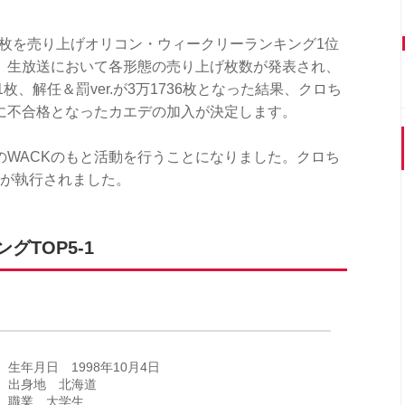
万枚を売り上げオリコン・ウィークリーランキング1位
』生放送において各形態の売り上げ枚数が発表され、
8231枚、解任＆罰ver.が3万1736枚となった結果、クロち
に不合格となったカエデの加入が決定します。
のWACKのもと活動を行うことになりました。クロち
罰が執行されました。
TOP5-1
生年月日 1998年10月4日
出身地 北海道
職業 大学生