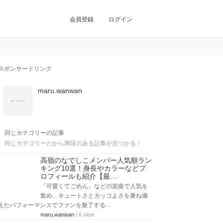
会員登録
ログイン
スポンサードリンク
maru.wanwan
同じカテゴリーの記事
同じカテゴリーだから興味のある記事が見つかる！
高嶺のなでしこメンバー人気順ラン
キング10選！身長やカラーなどプ
ロフィールも紹介【最…
「可愛くてごめん」などの楽曲で人気を
集め、キュートさとカッコよさを兼ね備
えたパフォーマンスでファンを魅了する…
maru.wanwan
/ 6 view