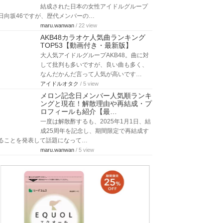
結成された日本の女性アイドルグループ
日向坂46ですが、歴代メンバーの…
maru.wanwan
/ 22 view
AKB48カラオケ人気曲ランキング
TOP53【動画付き・最新版】
大人気アイドルグループAKB48。曲に対
して批判も多いですが、良い曲も多く、
なんだかんだ言って人気が高いです…
アイドルオタク
/ 5 view
メロン記念日メンバー人気順ランキ
ングと現在！解散理由や再結成・プ
ロフィールも紹介【最…
一度は解散酢するも、2025年1月1日、結
成25周年を記念し、期間限定で再結成す
ることを発表して話題になって…
maru.wanwan
/ 5 view