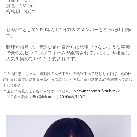
身長 151cm
合格期 3期生
新3期生として2020年2月に日向坂のメンバーとなった山口陽
世。
野球が得意で、清楚な見た目からは想像できないような華麗
で豪快なピッチングフォームが絶賛されています。今後更に
人気を集めていくと予想されます。
この山口陽世ちゃん、運動部の女子中学生の合宿中って感じもすれば、雨の日
の休日に部屋に篭る女子高生って感じもするし、童顔新米OLの就寝前って感じ
もして好き。
まぁどれも見たことないんですけれども。
pic.twitter.com/RfvNuhjm2v
— 🌞日向の陰キャ🌚 (@feburuarii)
2020年6月13日