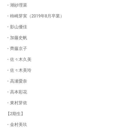
・潮紗理菜
・柿崎芽実（2019年8月卒業）
・影山優佳
・加藤史帆
・齊藤京子
・佐々木久美
・佐々木美玲
・高瀬愛奈
・高本彩花
・東村芽依
【2期生】
・金村美玖