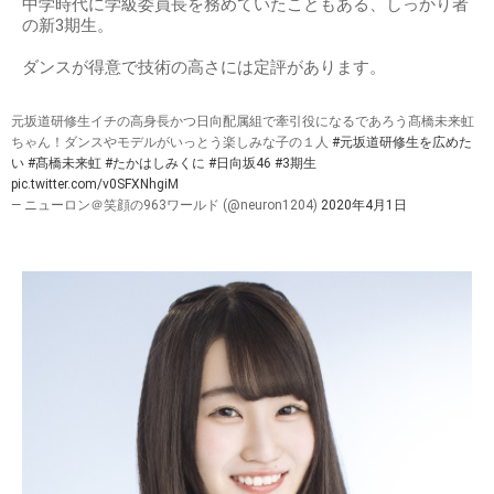
中学時代に学級委員長を務めていたこともある、しっかり者
の新3期生。
ダンスが得意で技術の高さには定評があります。
元坂道研修生イチの高身長かつ日向配属組で牽引役になるであろう髙橋未来虹
ちゃん！ダンスやモデルがいっとう楽しみな子の１人
#元坂道研修生を広めた
い
#髙橋未来虹
#たかはしみくに
#日向坂46
#3期生
pic.twitter.com/v0SFXNhgiM
— ニューロン＠笑顔の963ワールド (@neuron1204)
2020年4月1日