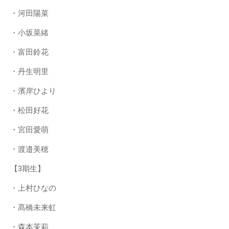
・河田陽菜
・小坂菜緒
・富田鈴花
・丹生明里
・濱岸ひより
・松田好花
・宮田愛萌
・渡邉美穂
【3期生】
・上村ひなの
・髙橋未来虹
・森本茉莉