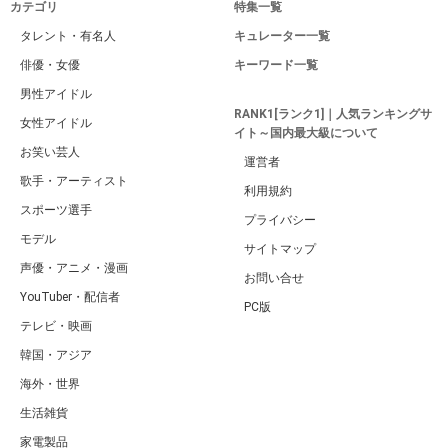
カテゴリ
特集一覧
タレント・有名人
キュレーター一覧
俳優・女優
キーワード一覧
男性アイドル
RANK1[ランク1]｜人気ランキングサ
女性アイドル
イト～国内最大級について
お笑い芸人
運営者
歌手・アーティスト
利用規約
スポーツ選手
プライバシー
モデル
サイトマップ
声優・アニメ・漫画
お問い合せ
YouTuber・配信者
PC版
テレビ・映画
韓国・アジア
海外・世界
生活雑貨
家電製品