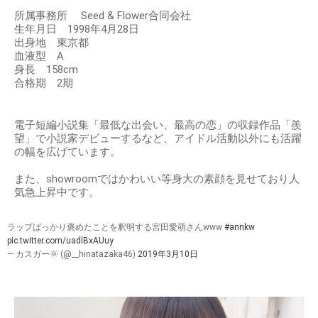
所属事務所 Seed & Flower合同会社
生年月日 1998年4月28日
出身地 東京都
血液型 A
身長 158cm
合格期 2期
電子短編小説集「最低な出会い、最高の恋」の収録作品「羨
望」で小説家デビューするなど、アイドル活動以外にも活躍
の幅を広げています。
また、showroomではかわいい等身大の素顔を見せており人
気急上昇中です。
ラップばっかり褒めたことを釈明する宮田愛萌さんwww
#annkw
pic.twitter.com/uadlBxAUuy
— カスガー🌞 (@__hinatazaka46)
2019年3月10日