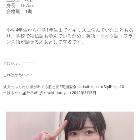
身長 157cm
合格期 1期
小学4年生から中学1年生までイギリスに住んでいたこともあ
り、学校で独仏語も学んでいるため、英語・ドイツ語・フラ
ンス語が話せる才女として有名です。
まにゃふぃーーーー
これはかわいい！！
彼女のふんわり感が出てる服と髪
#高瀬愛奈
pic.twitter.com/SqdHblgu1X
— はるやん◢͟￨⁴⁶🍜🚞 (@keyaki_haruyan)
2019年5月5日