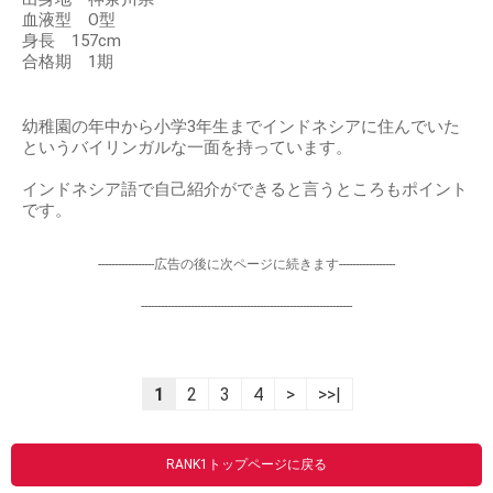
血液型 O型
身長 157cm
合格期 1期
幼稚園の年中から小学3年生までインドネシアに住んでいた
というバイリンガルな一面を持っています。
インドネシア語で自己紹介ができると言うところもポイント
です。
-----------------広告の後に次ページに続きます-----------------
----------------------------------------------------------------
1
2
3
4
>
>>|
RANK1トップページに戻る