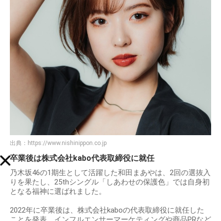
出典：
https://www.nishinippon.co.jp
卒業後は株式会社kabo代表取締役に就任
乃木坂46の1期生として活躍した和田まあやは、2回の選抜入
りを果たし、25thシングル「しあわせの保護色」では自身初
となる福神に選ばれました。
2022年に卒業後は、株式会社kaboの代表取締役に就任した
ことを発表。インフルエンサーマーケティングや商品PRなど