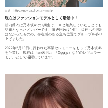
出典：
https://newsatcl-pctr.c.yimg.jp
現在はファッションモデルとして活動中！
新内眞衣は乃木坂46の1期生で、OLと兼業していたことでも
話題となったメンバーです。選抜回数は14回、福神への選出
はなかったものの、存在感のある立ち位置でグループを盛り
上げました。
2022年2月10日に行われた卒業セレモニーをもって乃木坂46
を卒業し、現在は『andGIRL』『Oggi.jp』などのレギュラー
モデルとして活躍しています。