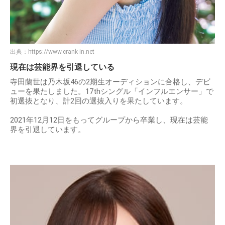
出典：
https://www.crank-in.net
現在は芸能界を引退している
寺田蘭世は乃木坂46の2期生オーディションに合格し、デビ
ューを果たしました。17thシングル「インフルエンサー」で
初選抜となり、計2回の選抜入りを果たしています。
2021年12月12日をもってグループから卒業し、現在は芸能
界を引退しています。