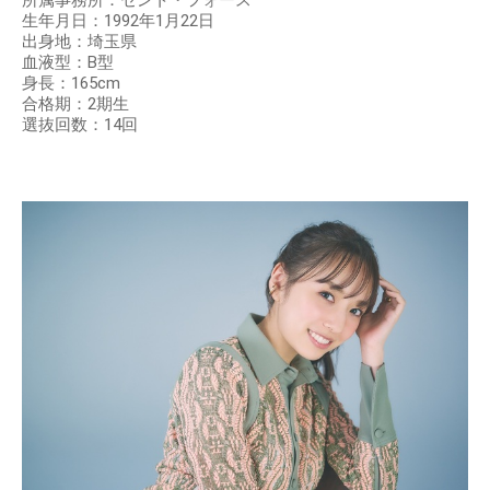
所属事務所：セント・フォース
生年月日：1992年1月22日
出身地：埼玉県
血液型：B型
身長：165cm
合格期：2期生
選抜回数：14回