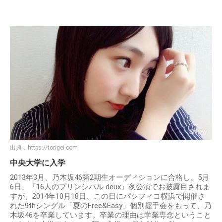
出典：
https://torigei.com
中央大学に入学
2013年3月、乃木坂46第2期生オーディションに合格し、5月
6日、『16人のプリンシパル deux』夜公演でお披露目されま
すが、2014年10月18日、この日にパシフィコ横浜で開催さ
れた9thシングル「夏のFree&Easy」個別握手会をもって、乃
木坂46を卒業しています。卒業の理由は学業専念ということ