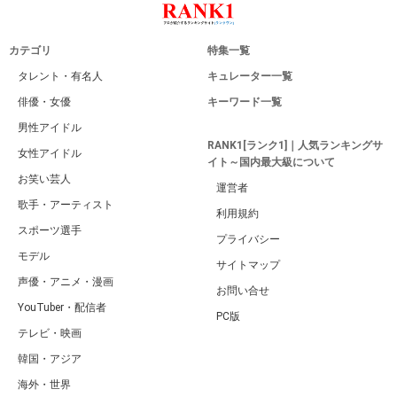
カテゴリ
特集一覧
タレント・有名人
キュレーター一覧
俳優・女優
キーワード一覧
男性アイドル
RANK1[ランク1]｜人気ランキングサ
女性アイドル
イト～国内最大級について
お笑い芸人
運営者
歌手・アーティスト
利用規約
スポーツ選手
プライバシー
モデル
サイトマップ
声優・アニメ・漫画
お問い合せ
YouTuber・配信者
PC版
テレビ・映画
韓国・アジア
海外・世界