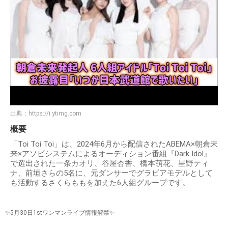
出典：
https://i.ytimg.com
概要
「Toi Toi Toi」は、2024年6月から配信されたABEMA×朝倉未
来×アソビシステムによるオーディション番組『Dark Idol』
で選出された一条カオリ、谷屋杏香、橋本萌花、星野ティ
ナ、前垣さらの5名に、元ダンサーでグラビアモデルとして
も活動するさくらももを加えた6人組グループです。
✨5月30日1stワンマンライブ情報解禁✨