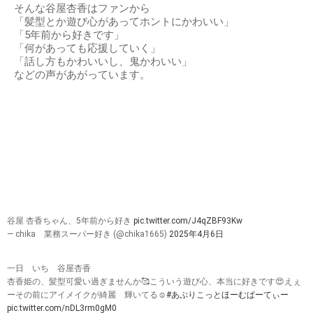
そんな谷屋杏香はファンから
「髪型とか遊び心があってホントにかわいい」
「5年前から好きです」
「何があっても応援していく」
「話し方もかわいいし、鬼かわいい」
などの声があがっています。
谷屋 杏香ちゃん、5年前から好き
pic.twitter.com/J4qZBF93Kw
— chika 業務スーパー好き (@chika1665)
2025年4月6日
一日 いち 谷屋杏香
杏香姫の、髪型可愛い過ぎませんか🥰こういう遊び心、本当に好きです😍えぇ
ーその前にアイメイクが綺麗 輝いてる☺️
#あぷりこっとほーむぱーてぃー
pic.twitter.com/nDL3rm0gM0