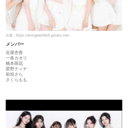
出典：
https://encrypted-tbn0.gstatic.com
メンバー
谷屋杏香
一条カオリ
橋本萌花
星野ティナ
前垣さら
さくらもも