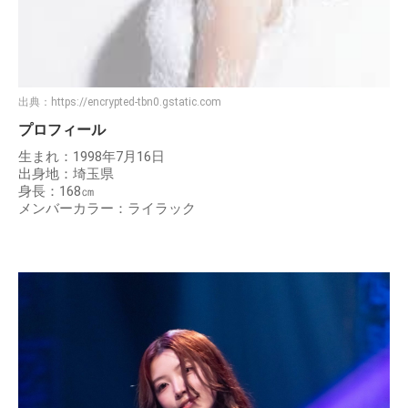
出典：
https://encrypted-tbn0.gstatic.com
プロフィール
生まれ：1998年7月16日
出身地：埼玉県
身長：168㎝
メンバーカラー：ライラック