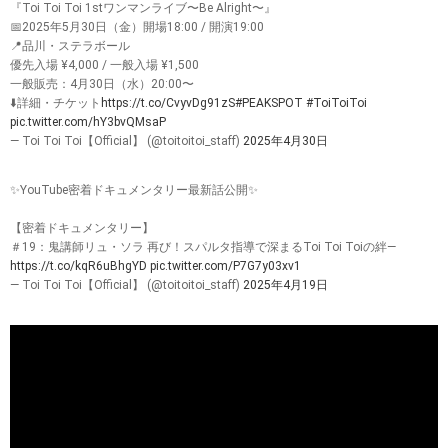
『Toi Toi Toi 1stワンマンライブ〜Be Alright〜』
📅2025年5月30日（金）開場18:00 / 開演19:00
📍品川・ステラボール
優先入場 ¥4,000 / 一般入場 ¥1,500
一般販売：4月30日（水）20:00〜
⬇️詳細・チケット
https://t.co/CvyvDg91zS
#PEAKSPOT
#ToiToiToi
pic.twitter.com/hY3bvQMsaP
— Toi Toi Toi【Official】 (@toitoitoi_staff)
2025年4月30日
✨YouTube密着ドキュメンタリー最新話公開✨
【密着ドキュメンタリー】
＃19：鬼講師リュ・ソラ 再び！スパルタ指導で深まるToi Toi Toiの絆―
https://t.co/kqR6uBhgYD
pic.twitter.com/P7G7y03xv1
— Toi Toi Toi【Official】 (@toitoitoi_staff)
2025年4月19日