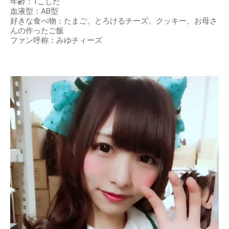
年齢：1こした
血液型：AB型
好きな食べ物：たまご、とろけるチーズ、クッキー、お母さ
んの作ったご飯
ファン呼称：みゆチィーズ