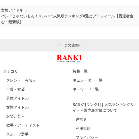
女性アイドル
バンドじゃないもん！メンバー人気順ランキング8選とプロフィール【脱退者含
む・最新版】
ページの先頭へ
カテゴリ
特集一覧
タレント・有名人
キュレーター一覧
俳優・女優
キーワード一覧
男性アイドル
RANK1[ランク1]｜人気ランキングサ
女性アイドル
イト～国内最大級について
お笑い芸人
運営者
歌手・アーティスト
利用規約
スポーツ選手
プライバシー