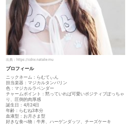
出典：
https://cdnx.natalie.mu
プロフィール
ニックネーム：らむてぃん
担当楽器：マジカルタンバリン
色：マジカルラベンダー
チャームポイント：黙っていれば可愛いポジティブぽっちゃ
り、圧倒的肉厚感
誕生日：4月24日
年齢：らむね3本分
血液型：お月さま型
好きな食べ物：牛丼、ハーゲンダッツ、チーズケーキ