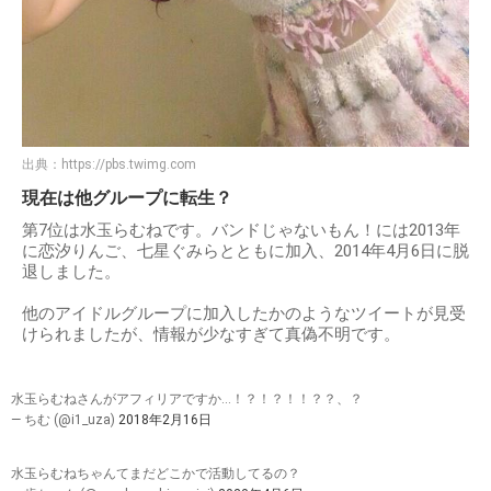
出典：
https://pbs.twimg.com
現在は他グループに転生？
第7位は水玉らむねです。バンドじゃないもん！には2013年
に恋汐りんご、七星ぐみらとともに加入、2014年4月6日に脱
退しました。
他のアイドルグループに加入したかのようなツイートが見受
けられましたが、情報が少なすぎて真偽不明です。
水玉らむねさんがアフィリアですか…！？！？！！？？、？
— ちむ (@i1_uza)
2018年2月16日
水玉らむねちゃんてまだどこかで活動してるの？