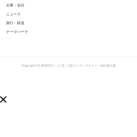
企業・会社
ニュース
旅行・鉄道
テーマパーク
Copyright (C) RANK1[ランク1]｜人気ランキングサイト～国内最大級