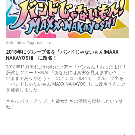
出典：
https://ogre.natalie.mu
2018年にグループ名を「バンドじゃないもん!MAXX
NAKAYOSHI」に改名！
2018年11月9日に行われたツアー「バンもん！おったまげ！
肝試しツアー！FINAL『あなたには真実が見えますか？』～
いままでありがとう～」のアンコールにて、グループ名を
「バンドじゃないもん!MAXX NAKAYOSHI」に改名すること
を発表しました。
さらにパワーアップした彼女たちの活躍を期待したいです
ね！