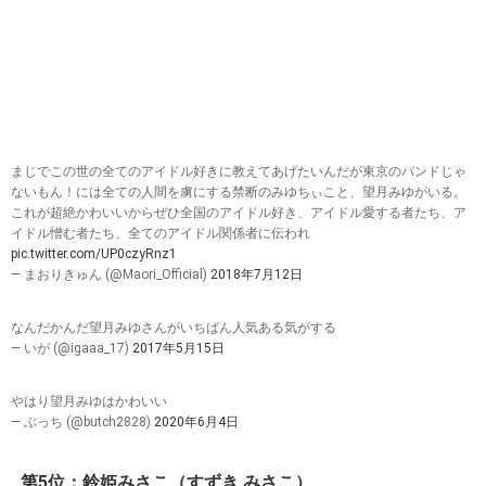
まじでこの世の全てのアイドル好きに教えてあげたいんだが東京のバンドじゃ
ないもん！には全ての人間を虜にする禁断のみゆちぃこと、望月みゆがいる。
これが超絶かわいいからぜひ全国のアイドル好き、アイドル愛する者たち、ア
イドル憎む者たち、全てのアイドル関係者に伝われ
pic.twitter.com/UP0czyRnz1
— まおりきゅん (@Maori_Official)
2018年7月12日
なんだかんだ望月みゆさんがいちばん人気ある気がする
— いが (@igaaa_17)
2017年5月15日
やはり望月みゆはかわいい
— ぶっち (@butch2828)
2020年6月4日
第5位：鈴姫みさこ（すずき みさこ）