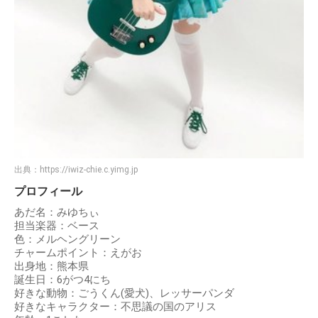
出典：
https://iwiz-chie.c.yimg.jp
プロフィール
あだ名：みゆちぃ
担当楽器：ベース
色：メルヘングリーン
チャームポイント：えがお
出身地：熊本県
誕生日：6がつ4にち
好きな動物：ごうくん(愛犬)、レッサーパンダ
好きなキャラクター：不思議の国のアリス