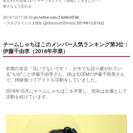
私も#さがみ湖プレジャーフォレスト で堪能してきました✨✨
寒さなんて忘れる
2019/12/17 08:20
pic.twitter.com/Z4cMIoYESB
— スタプラインスタ通知 (@StardustDDInsta)
2019年12月16日
チームしゃちほこのメンバー人気ランキング第3位：
伊藤千由李（2018年卒業）
初期の名言「泣いてないです！」が今でも語り継がれてい
る”ちゆ”こと伊藤千由李さん。姉は元GEMの伊藤千咲美さん
で、姉妹揃ってアイドル活動をしていました。
2018年10月にチームしゃちほこを卒業し、現在は女優として
活動を続けています。