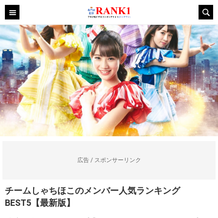
広告 / スポンサーリンク
チームしゃちほこのメンバー人気ランキング
BEST5【最新版】