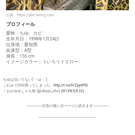
出典：
https://pbs.twimg.com
プロフィール
愛称：ちゆ、カピ
生年月日：1998年1月24日
出身地：愛知県
血液型：A型
身長：155 cm
イメージカラー：ういろうイエロー
ちゆは泣いてない(´・ω・`)
これみてDVD買ってしまった。
http://t.co/IVZpyrlP5l
— おかゆ＠しゃち推 (@okayu_shc)
2013年9月3日
-----------------広告の後に次ページに続きます-----------------
----------------------------------------------------------------