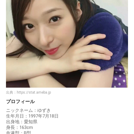
出典：
https://stat.ameba.jp
プロフィール
ニックネーム：ゆずき
生年月日：1997年7月18日
出身地：愛知県
身長：163cm
血液型：B型