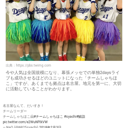
出典：
https://pbs.twimg.com
今や人気は全国規模になり、幕張メッセでの単独2daysライ
ブも成功させるほどのユニットになった「チームしゃちほ
こ」ですが、あくまでも拠点は名古屋。地元を第一に、大切
に活動していることがわかります。
名古屋なんて、だいすき！
チームリーダー
チームしゃちほこ🤗
#チームしゃちほこ
#syachi
#鯱詣
pic.twitter.com/e2WuNFtkVW
— NaO (@N825syachi)
2018年2月3日