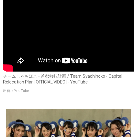
チームしゃちほこ - 首都移転計画 / Team Syachihoko - Capital
Relocation Plan [OFFICIAL VIDEO] - YouTube
出典：YouTube