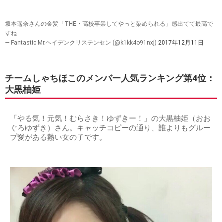
坂本遥奈さんの金髪「THE・高校卒業してやっと染められる」感出てて最高で
すね
— Fantastic Mr.ヘイデンクリステンセン (@k1kk4o91nxj)
2017年12月11日
チームしゃちほこのメンバー人気ランキング第4位：
大黒柚姫
「やる気！元気！むらさき！ゆずきー！」の大黒柚姫（おお
ぐろゆずき）さん。キャッチコピーの通り、誰よりもグルー
プ愛がある熱い女の子です。