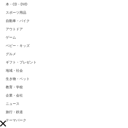
本・CD・DVD
スポーツ用品
自動車・バイク
アウトドア
ゲーム
ベビー・キッズ
グルメ
ギフト・プレゼント
地域・社会
生き物・ペット
教育・学校
企業・会社
ニュース
旅行・鉄道
テーマパーク