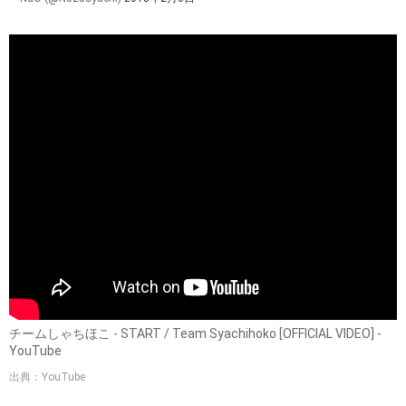
チームしゃちほこ - START / Team Syachihoko [OFFICIAL VIDEO] -
YouTube
出典：YouTube