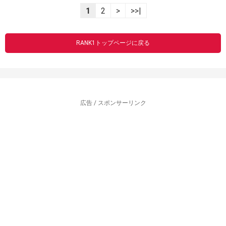
1
2
>
>>|
RANK1トップページに戻る
広告 / スポンサーリンク