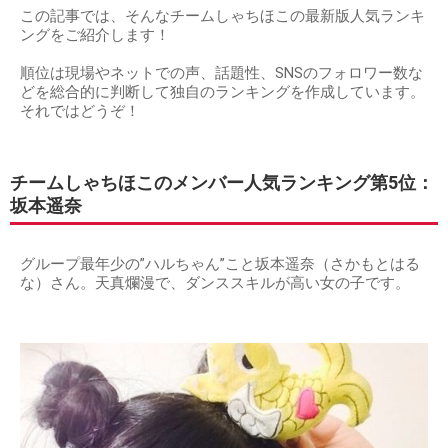
この記事では、そんなチームしゃちほこの最新版人気ランキ
ングをご紹介します！
順位は現場やネットでの声、話題性、SNSのフォロワー数な
どを総合的に判断して独自のランキングを作成しています。
それではどうぞ！
チームしゃちほこのメンバー人気ランキング第5位：
坂本遥奈
グループ最年少の”ハルちゃん”こと坂本遥奈（さかもとはる
な）さん。天真爛漫で、ダンススキルが高い女の子です。