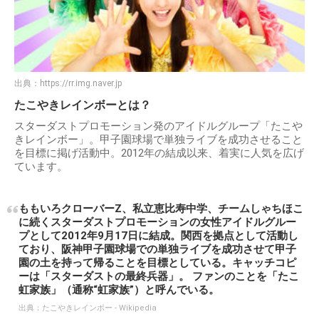
出典：
https://rr.img.naver.jp
たこやきレインボーとは？
スターダストプロモーション発のアイドルグループ「たこや
きレインボー」。甲子園球場で単独ライブを成功させること
を目標に掲げ活動中。2012年の結成以来、着実に人気を広げ
ています。
ももいろクローバーZ、私立恵比寿中学、チームしゃちほこ
に続くスターダストプロモーションの女性アイドルグルー
プとして2012年9月17日に結成。関西を拠点として活動し
ており、阪神甲子園球場での単独ライブを成功させて甲子
園の土を持って帰ることを目標としている。キャッチコピ
ーは「スターダストの最終兵器」。 ファンのことを「たこ
虹家族」（通称“虹家族”）と呼んでいる。
出典：
たこやきレインボー - Wikipedia