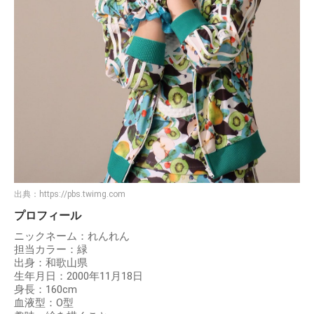
出典：
https://pbs.twimg.com
プロフィール
ニックネーム：れんれん
担当カラー：緑
出身：和歌山県
生年月日：2000年11月18日
身長：160cm
血液型：O型