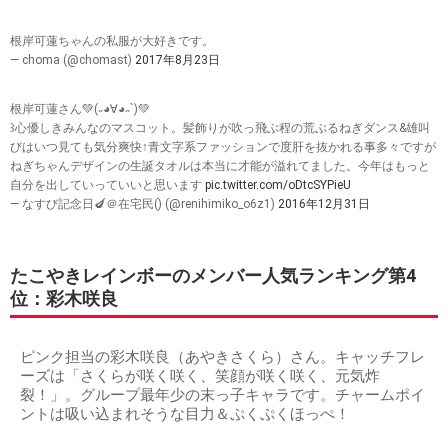
根岸可蓮ちゃんの私服が大好きです。
— choma (@chomast)
2017年8月23日
根岸可蓮さん💚(˶◕∀◕˶`)💚
꒱心優しきみんなのマスコット。髪飾りが吹っ飛ぶ程の荒ぶるねぎダンス&雄叫
びはいつ見ても気分爽快↑青文字系ファッションで度肝を抜かれる事多々ですが
ねぎちゃんデザインの生誕タオルは本当に才能が溢れてました。今年はもっと
自分を出していっていいと思います
pic.twitter.com/oDtcSYPieU
— なすび記念日🍆＠在宅民() (@renihimiko_o6z1)
2016年12月31日
たこやきレインボーのメンバー人気ランキング第4
位：彩木咲良
ピンク担当の彩木咲良（あやきさくら）さん。キャッチフレ
ーズは「さくらが咲く咲く、笑顔が咲く咲く、元気炸
裂！」。グループ最年少の末っ子キャラです。チャームポイ
ントは吸い込まれそうな目力＆ぷくぷくほっぺ！