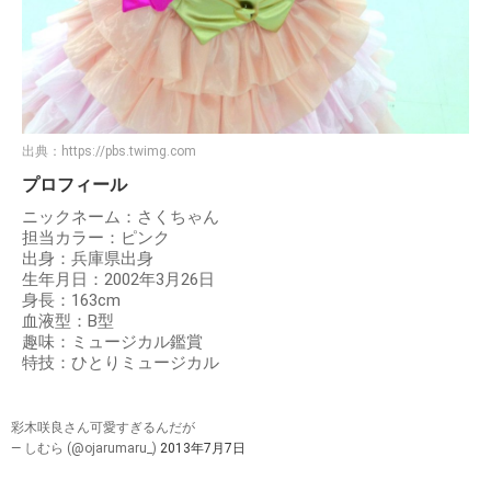
出典：
https://pbs.twimg.com
プロフィール
ニックネーム：さくちゃん
担当カラー：ピンク
出身：兵庫県出身
生年月日：2002年3月26日
身長：163cm
血液型：B型
趣味：ミュージカル鑑賞
特技：ひとりミュージカル
彩木咲良さん可愛すぎるんだが
— しむら (@ojarumaru_)
2013年7月7日