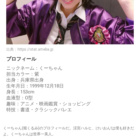
出典：
https://stat.ameba.jp
プロフィール
ニックネーム：くーちゃん
担当カラー：紫
出身：兵庫県出身
生年月日：1999年12月18日
身長：153cm
血液型：O型
趣味：アニメ・映画鑑賞・ショッピング
特技：書道・クラシックバレエ
くーちゃん(堀くるみ)のプロフィールだ。涼宮ハルヒ、けいおん!は僕も好きだ
よ。くーちゃんは世界一美人。