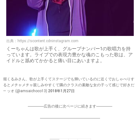
出典：
https://scontent.cdninstagram.com
くーちゃんは歌が上手く、グループナンバー1の歌唱力を持
っています。ライブでの表現力豊かな魂のこもった歌は、ア
イドルと舐めてかかると痛い目にあいますよ。
堀くるみさん、歌が上手くてステージでも輝いているのに近くでおしゃべりす
るとメチャメチャ親しみやすくて隣のクラスの素敵な女の子って感じで好きだ
— ッオ (@amsaichoco13)
2018年1月27日
-----------------広告の後に次ページに続きます-----------------
----------------------------------------------------------------