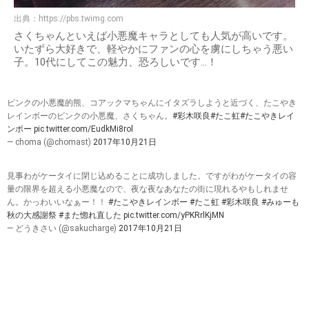
出典：
https://pbs.twimg.com
さくちゃんといえば小悪魔キャラとしても人気が高いです。
いたずら大好きで、軽やかにファンの心を虜にしちゃう悪い
子。10代にしてこの魅力、恐ろしいです…！
ピンクの小悪魔的熊、コアックマちゃんにイタズラしようと近づく、たこやき
レインボーのピンクの小悪魔、さくちゃん。
#彩木咲良
#たこ虹
#たこやきレイ
ンボー
pic.twitter.com/EudkMi8rol
— choma (@chomast)
2017年10月21日
見事わがケータイに閉じ込めることに成功しました。ですがわがケータイの容
量の限界を超える小悪魔なので、夜な夜なあなたの街に現れるやもしれませ
ん。かっわいいなぁー！！
#たこやきレインボー
#たこ虹
#彩木咲良
#みゅーも
秋の大感謝祭
#また惚れ直した
pic.twitter.com/yPKRrlKjMN
— どうきさい (@sakucharge)
2017年10月21日