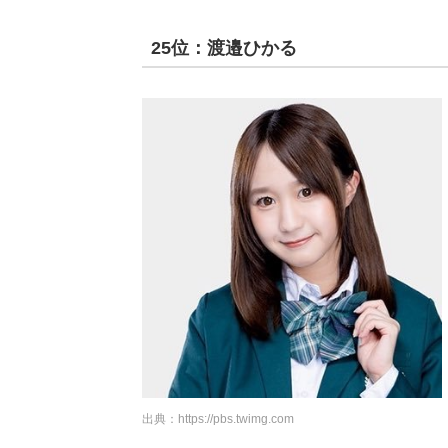
25位：渡邉ひかる
出典：
https://pbs.twimg.com