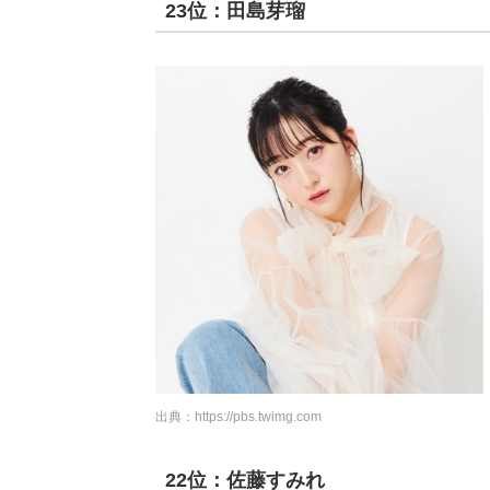
23位：田島芽瑠
出典：
https://pbs.twimg.com
22位：佐藤すみれ