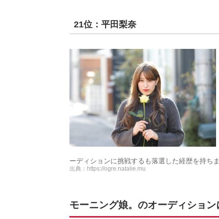
21位：平田梨奈
ーディションに挑戦するも落選した経歴を持ち
出典：
https://ogre.natalie.mu
モーニング娘。のオーディションに落