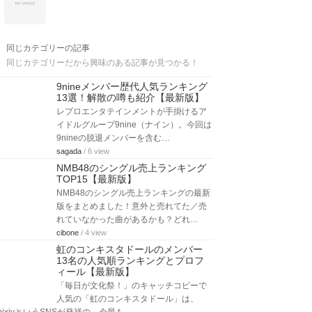
同じカテゴリーの記事
同じカテゴリーだから興味のある記事が見つかる！
9nineメンバー歴代人気ランキング
13選！解散の噂も紹介【最新版】
レプロエンタテインメントが手掛けるア
イドルグループ9nine（ナイン）。今回は
9nineの脱退メンバーを含む…
sagada
/ 6 view
NMB48のシングル売上ランキング
TOP15【最新版】
NMB48のシングル売上ランキングの最新
版をまとめました！意外と売れてた／売
れていなかった曲があるかも？どれ…
cibone
/ 4 view
虹のコンキスタドールのメンバー
13名の人気順ランキングとプロフ
ィール【最新版】
「毎日が文化祭！」のキャッチコピーで
人気の「虹のコンキスタドール」は、