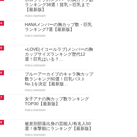
ランキング38選！貧乳～巨乳まで
【最新版】
maru.wanwan
4
HANAメンバーの胸カップ数・巨乳
ランキング7選【最新版】
maru.wanwan
5
=LOVE(イコールラブ)メンバーの胸
カップサイズランキング歴代12
選！巨乳はいる？…
maru.wanwan
6
ブルーアーカイブのキャラ胸カップ
数ランキング80選！巨乳バスト
No.1を決定【最新版…
maru.wanwan
7
女子アナの胸カップ数ランキング
TOP30【最新版】
maru.wanwan
8
被差別部落出身の芸能人/有名人50
選！衝撃順にランキング【最新版】
maru.wanwan