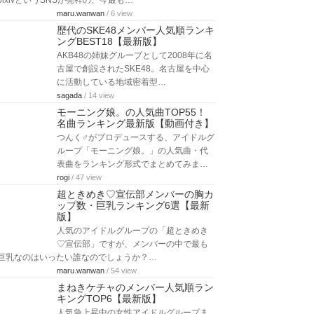
pixivというSNSが発祥の、今最も…
maru.wanwan
/ 6 view
歴代のSKE48メンバー人気順ランキ
ングBEST18【最新版】
AKB48の姉妹グループとして2008年に名
古屋で創設されたSKE48。名古屋を中心
に活動している地域密着型…
sagada
/ 14 view
モーニング娘。の人気曲TOP55！
名曲ランキング最新版【動画付き】
つんく♂がプロデュースする、アイドルグ
ループ「モーニング娘。」の人気曲・代
表曲をランキング形式でまとめてみま…
rogi
/ 47 view
超ときめき♡宣伝部メンバーの胸カ
ップ数・巨乳ランキング6選【最新
版】
人気のアイドルグループの「超ときめき
♡宣伝部」ですが、メンバーの中で最も
巨乳なのはいったい誰なのでしょうか？…
maru.wanwan
/ 54 view
まねきケチャのメンバー人気順ラン
キングTOP6【最新版】
人気急上昇中の女性アイドルグループま