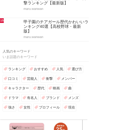
撃ランキング【最新版】
maru.wanwan
15
甲子園のチアガール歴代かわいいラ
ンキング40選【高校野球・最新
版】
maru.wanwan
人気のキーワード
いま話題のキーワード
ランキング
おすすめ
人気
選び方
口コミ
芸能人
衝撃
メンバー
キャラクター
歴代
映画
曲
ドラマ
有名人
ブランド
メンズ
強さ
女性
プロフィール
現在