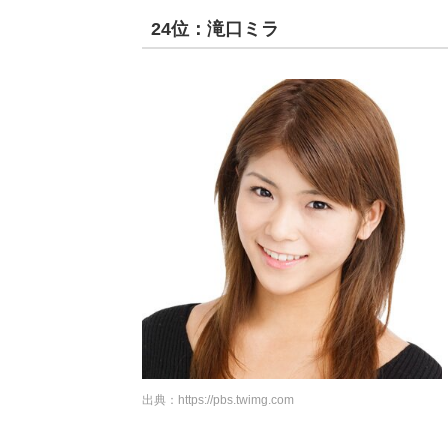
24位：滝口ミラ
出典：
https://pbs.twimg.com