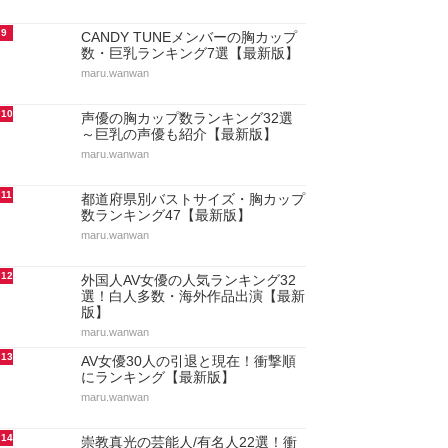
9
CANDY TUNEメンバーの胸カップ
数・巨乳ランキング7選【最新版】
maru.wanwan
10
声優の胸カップ数ランキング32選
～巨乳の声優も紹介【最新版】
maru.wanwan
11
都道府県別バストサイズ・胸カップ
数ランキング47【最新版】
maru.wanwan
12
外国人AV女優の人気ランキング32
選！白人多数・海外作品出演【最新
版】
maru.wanwan
13
AV女優30人の引退と現在！衝撃順
にランキング【最新版】
maru.wanwan
14
崇教真光の芸能人/有名人22選！衝