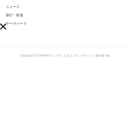
ニュース
旅行・鉄道
テーマパーク
Copyright (C) RANK1[ランク1]｜人気ランキングサイト～国内最大級