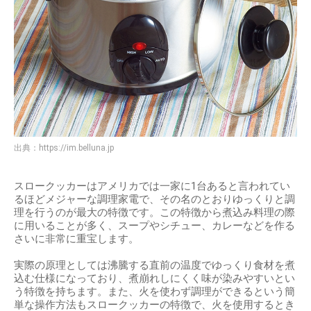
出典：
https://im.belluna.jp
スロークッカーはアメリカでは一家に1台あると言われてい
るほどメジャーな調理家電で、その名のとおりゆっくりと調
理を行うのが最大の特徴です。この特徴から煮込み料理の際
に用いることが多く、スープやシチュー、カレーなどを作る
さいに非常に重宝します。
実際の原理としては沸騰する直前の温度でゆっくり食材を煮
込む仕様になっており、煮崩れしにくく味が染みやすいとい
う特徴を持ちます。また、火を使わず調理ができるという簡
単な操作方法もスロークッカーの特徴で、火を使用するとき