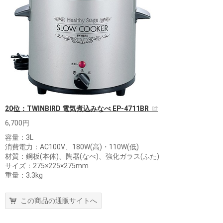
20位：TWINBIRD 電気煮込みなべ EP-4711BR
6,700円
容量：3L
消費電力：AC100V、180W(高)・110W(低)
材質：鋼板(本体)、陶器(なべ)、強化ガラス(ふた)
サイズ：275×225×275mm
重量：3.3kg
この商品の通販サイトへ