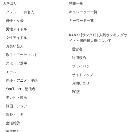
カテゴリ
特集一覧
タレント・有名人
キュレーター一覧
俳優・女優
キーワード一覧
男性アイドル
RANK1[ランク1]｜人気ランキングサ
女性アイドル
イト～国内最大級について
お笑い芸人
運営者
歌手・アーティスト
利用規約
スポーツ選手
プライバシー
モデル
サイトマップ
声優・アニメ・漫画
お問い合せ
YouTuber・配信者
PC版
テレビ・映画
韓国・アジア
海外・世界
生活雑貨
家電製品