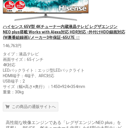
ハイセンス 65V型 4Kチューナー内蔵液晶テレビ レグザエンジン
NEO plus搭載 Works with Alexa対応 HDR対応 -外付けHDD録画対応
(W裏番組録画)/メーカー3年保証-65U7E
146,763円
タイプ：液晶テレビ
画面サイズ：65インチ
4K対応
LEDバックライト：エッジ型LEDバックライト
HDMI端子：4端子、ARC対応
USB端子：2
サイズ（幅×高さ×奥行）：1450×924×354mm
重量：30kg
この商品の通販サイトへ
高性能な映像エンジンである「レグザエンジンNEO plus」を
搭載し、BS/CS、4Kチューナーを内蔵した65型の大型テレビ