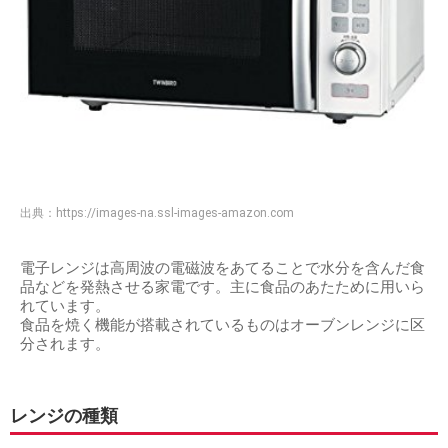
出典：
https://images-na.ssl-images-amazon.com
電子レンジは高周波の電磁波をあてることで水分を含んだ食
品などを発熱させる家電です。主に食品のあたために用いら
れています。
食品を焼く機能が搭載されているものはオーブンレンジに区
分されます。
レンジの種類