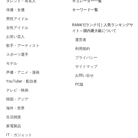
タレント・有名人
キュレーター一覧
俳優・女優
キーワード一覧
男性アイドル
RANK1[ランク1]｜人気ランキングサ
女性アイドル
イト～国内最大級について
お笑い芸人
運営者
歌手・アーティスト
利用規約
スポーツ選手
プライバシー
モデル
サイトマップ
声優・アニメ・漫画
お問い合せ
YouTuber・配信者
PC版
テレビ・映画
韓国・アジア
海外・世界
生活雑貨
家電製品
IT・ガジェット