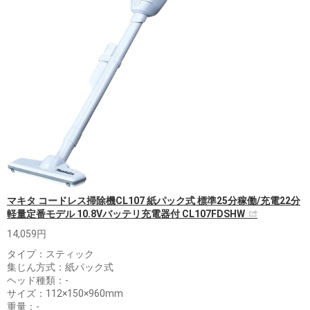
マキタ コードレス掃除機CL107 紙パック式 標準25分稼働/充電22分
軽量定番モデル 10.8Vバッテリ充電器付 CL107FDSHW
14,059円
タイプ：スティック
集じん方式：紙パック式
ヘッド種類：-
サイズ：112×150×960mm
重量：-