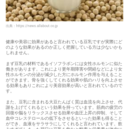
出典：
https://news.allabout.co.jp
健康や美容に効果があると言われている豆乳ですが実際にど
のような効果があるのか正しく把握している方は少ないかも
しれません。
まず豆乳の材料であるイソフラボンには女性ホルモンに似た
働きがあります。これにより更年期障害や閉経などにより女
性ホルモンの分泌が減少した方にホルモン作用を与えること
ができます。骨を強くしてくれる効果や肌のハリを向上させ
る効果もありこれにより美容効果が高いと言われているので
す。
また、豆乳に含まれる大豆たんぱく質は血流を向上させ、代
謝を上げてくれるという効果を持っています。筋肉の疲労の
回復や脳をリラックスさせる効果や血圧上昇の抑制、そして
血中コレステロールの低下をさせるといった効果も得ること
ができ、血液をサラサラにしてくれると言われています。飲