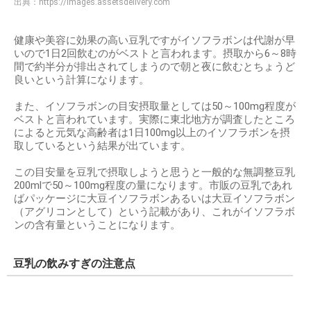
出典：
https://images.assetsdelivery.com
健康や美容に効果の高い豆乳ですがイソフラボンは代謝が早
いので1日2回飲むのがベストと言われます。摂取から6～8時
間で約半分が排出されてしまうので朝と夜に飲むとちょうど
良いという計算になります。
また、イソフラボンの目安摂取量としては50～100mg程度が
ベストと言われています。実際に東北地方が調査したところ
によると元気な高齢者は1日100mg以上のイソフラボンを摂
取しているという結果が出ています。
この目安量を豆乳で摂取しようと思うと一般的な無調整豆乳
200mlで50～100mg程度の量になります。市販の豆乳であれ
ばパッケージに大豆イソフラボンあるいは大豆イソフラボン
（アグリコンとして）という記載があり、これがイソフラボ
ンの含有量ということになります。
豆乳の飲みすぎの注意点