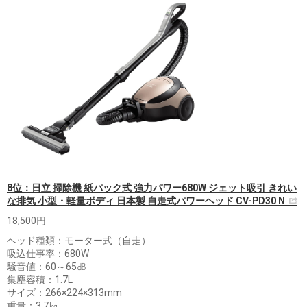
8位：日立 掃除機 紙パック式 強力パワー680W ジェット吸引 きれい
な排気 小型・軽量ボディ 日本製 自走式パワーヘッド CV-PD30 N
18,500円
ヘッド種類：モーター式（自走）
吸込仕事率：680W
騒音値：60～65㏈
集塵容積：1.7L
サイズ：266×224×313mm
重量：3.7㎏