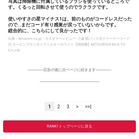
写真は掃除機に付属しているブラシを使っているところで
す。くるっと回転させて使うのでラクラクです。
使いやすさの星マイナス1は、前のものがコードレスだった
ので…まだコード有り感覚が戻っていないからです。
総合的に、こちらにして良かったです！
出典：
Amazon.co.jp：カスタマーレビュー: 三菱 紙パック式クリーナーコード
式 タービンブラシタイプミルキーホワイト【掃除機】MITSUBISHI Be-K TC-
FJ1J-W
-----------------広告の後に次ページに続きます-----------------
----------------------------------------------------------------
1
2
3
>
>>|
RANK1トップページに戻る