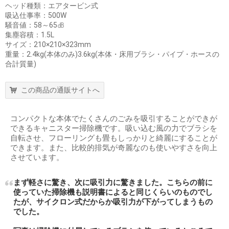
ヘッド種類：エアタービン式
吸込仕事率：500W
騒音値：58～65㏈
集塵容積：1.5L
サイズ：210×210×323mm
重量：2.4kg(本体のみ)3.6kg(本体・床用ブラシ・パイプ・ホースの
合計質量)
この商品の通販サイトへ
コンパクトな本体でたくさんのごみを吸引することができが
できるキャニスター掃除機です。吸い込む風の力でブラシを
自転させ、フローリングも畳もしっかりと綺麗にすることが
できます。また、比較的排気が奇麗なのも使いやすさを向上
させています。
まず軽さに驚き、次に吸引力に驚きました。こちらの前に
使っていた掃除機も説明書によると同じくらいのものでし
たが、サイクロン式だからか吸引力が下がってしまうもの
でした。