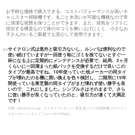
お手軽な価格で購入できる、コストパフォーマンスが高いキ
ャニスター掃除機です。丸ごと水洗いが可能な機種なので常
に清潔な状態を保つことができます。また、排気をソフトに
排出する構造なので床のホコリを舞い上げにくく、小さなお
子さんのいるご家庭でも安心して使用できます。
サイクロン式は意外と吸引力ないし、ルンバは便利なので
使い続けていますが一回使う毎にゴミを捨てないとすぐ一
杯になる上に定期的にメンテナンスが必要で、結局、2ヶ月
くらいに一回溜まった紙パックを交換するだけで良いこの
タイプが最高ですね。10年使っていた他メーカーの同タイ
プが壊れたのを機に買い換えを色々検討し、二階用に15年
間使っている東芝製の同タイプがまだ壊れず使い勝手も良
いので、これにしました。シンプルさはそのままで、さら
に使い勝手が良くなっていたのと、吸引力が凄くて大満足
です！
出典：
Amazon.co.jp：カスタマーレビュー: 東芝 紙パック式掃除機 フローリン
グターボヘッドタイプ ブルー VC-PC6A(L)