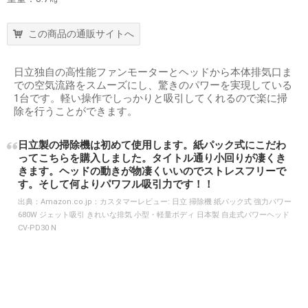
この商品の通販サイトへ
日立独自の高性能ファンモーターとヘッドから本体排気口ま
での空気流路をスムーズにし、驚きのパワーを実現している
1台です。軽い操作でしっかりと吸引してくれるので楽に掃
除を行うことができます。
日立製の掃除機は初めて使用します。紙パック式にこだわ
ってこちらを購入しました。タイトル通り小回りが凄くき
きます。ヘッドの動きが物凄くいいのでストレスフリーで
す。そして何よりパワフル吸引力です！！
出典：
Amazon.co.jp：カスタマーレビュー: 日立 掃除機 紙パック式 強力パワー
680W ジェット吸引 きれいな排気 小型・軽量ボディ 日本製 自走式パワーヘッド
CV-PD30 N