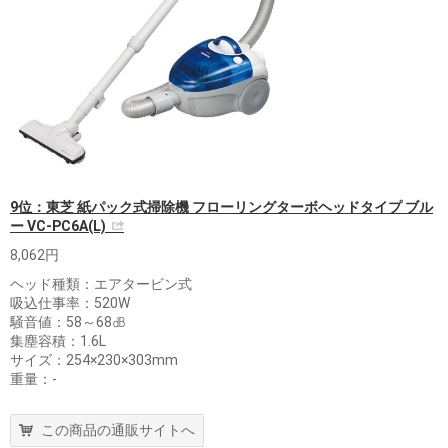
9位：東芝 紙パック式掃除機 フローリングターボヘッドタイプ ブル
ー VC-PC6A(L)
8,062円
ヘッド種類：エアタービン式
吸込仕事率：520W
騒音値：58～68㏈
集塵容積：1.6L
サイズ：254×230×303mm
重量：‐
この商品の通販サイトへ