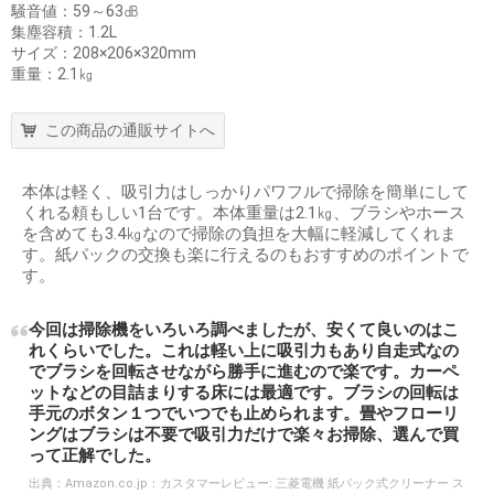
騒音値：59～63㏈
集塵容積：1.2L
サイズ：208×206×320mm
重量：2.1㎏
この商品の通販サイトへ
本体は軽く、吸引力はしっかりパワフルで掃除を簡単にして
くれる頼もしい1台です。本体重量は2.1㎏、ブラシやホース
を含めても3.4㎏なので掃除の負担を大幅に軽減してくれま
す。紙パックの交換も楽に行えるのもおすすめのポイントで
す。
今回は掃除機をいろいろ調べましたが、安くて良いのはこ
れくらいでした。これは軽い上に吸引力もあり自走式なの
でブラシを回転させながら勝手に進むので楽です。カーペ
ットなどの目詰まりする床には最適です。ブラシの回転は
手元のボタン１つでいつでも止められます。畳やフローリ
ングはブラシは不要で吸引力だけで楽々お掃除、選んで買
って正解でした。
出典：
Amazon.co.jp：カスタマーレビュー: 三菱電機 紙パック式クリーナー ス