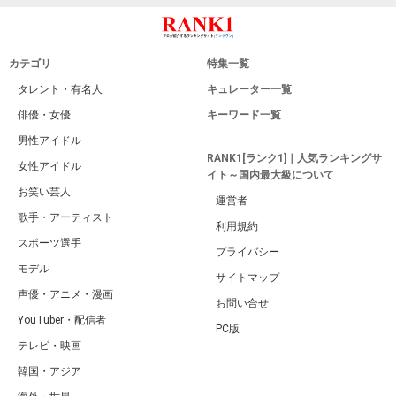
カテゴリ
特集一覧
タレント・有名人
キュレーター一覧
俳優・女優
キーワード一覧
男性アイドル
RANK1[ランク1]｜人気ランキングサ
女性アイドル
イト～国内最大級について
お笑い芸人
運営者
歌手・アーティスト
利用規約
スポーツ選手
プライバシー
モデル
サイトマップ
声優・アニメ・漫画
お問い合せ
YouTuber・配信者
PC版
テレビ・映画
韓国・アジア