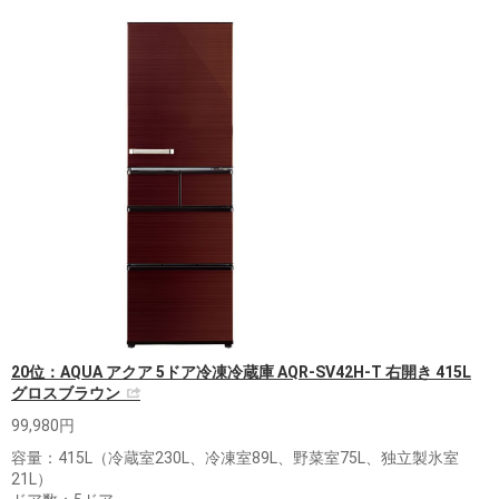
20位：AQUA アクア 5ドア冷凍冷蔵庫 AQR-SV42H-T 右開き 415L
グロスブラウン
99,980円
容量：415L（冷蔵室230L、冷凍室89L、野菜室75L、独立製氷室
21L）