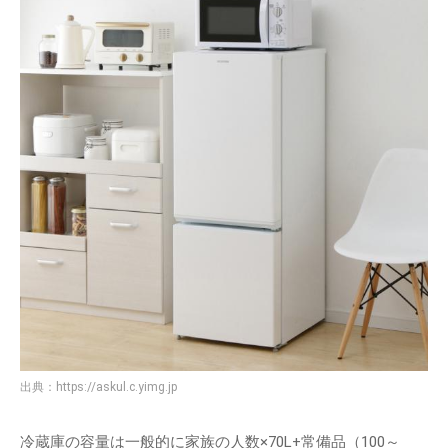
出典：
https://askul.c.yimg.jp
冷蔵庫の容量は一般的に家族の人数×70L+常備品（100～