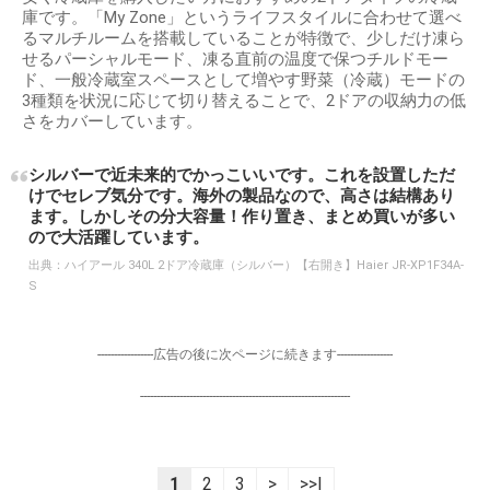
庫です。「My Zone」というライフスタイルに合わせて選べ
るマルチルームを搭載していることが特徴で、少しだけ凍ら
せるパーシャルモード、凍る直前の温度で保つチルドモー
ド、一般冷蔵室スペースとして増やす野菜（冷蔵）モードの
3種類を状況に応じて切り替えることで、2ドアの収納力の低
さをカバーしています。
シルバーで近未来的でかっこいいです。これを設置しただ
けでセレブ気分です。海外の製品なので、高さは結構あり
ます。しかしその分大容量！作り置き、まとめ買いが多い
ので大活躍しています。
出典：
ハイアール 340L 2ドア冷蔵庫（シルバー）【右開き】Haier JR-XP1F34A-
S
-----------------広告の後に次ページに続きます-----------------
----------------------------------------------------------------
1
2
3
>
>>|